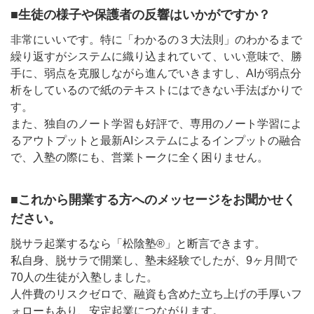
■生徒の様子や保護者の反響はいかがですか？
非常にいいです。特に「わかるの３大法則」のわかるまで
繰り返すがシステムに織り込まれていて、いい意味で、勝
手に、弱点を克服しながら進んでいきますし、AIが弱点分
析をしているので紙のテキストにはできない手法ばかりで
す。
また、独自のノート学習も好評で、専用のノート学習によ
るアウトプットと最新AIシステムによるインプットの融合
で、入塾の際にも、営業トークに全く困りません。
■これから開業する方へのメッセージをお聞かせく
ださい。
脱サラ起業するなら「松陰塾®」と断言できます。
私自身、脱サラで開業し、塾未経験でしたが、9ヶ月間で
70人の生徒が入塾しました。
人件費のリスクゼロで、融資も含めた立ち上げの手厚いフ
ォローもあり、安定起業につながります。