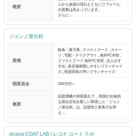
ムから改築の流れとともにリフォーム
概要
の需要は高まっています。
さらに…
ジョンノ屋台村
飲食・菓子業 , ファストフード , スイー
ツ , 宅配・テイクアウト , 海外FC本部 ,
業種
ファストフード 海外FC本部 , 法人おす
すめ , 多店舗展開しやすいフランチャイ
ズ , 投資回収の早いフランチャイズ
開業資金
280万円～
話題沸騰の韓国屋台ブ… 韓国の伝統的
な屋台文化を新しい再現した「ジョン
概要
ノ屋台村」は、話題性と集客力を抑
え…
recona COAT LAB / レコナ コート ラボ