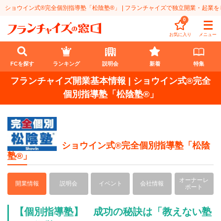
ショウイン式®完全個別指導塾「松陰塾®」 | フランチャイズで独立開業・起業を
0
お気に入り
メニュー
FCを探す
ランキング
説明会
新着
特集
フランチャイズ開業基本情報 | ショウイン式®完全
FCを探す
個別指導塾「松陰塾®」
業種
代理店業
開業資金
ショウイン式®完全個別指導塾「松陰
塾®」
教育・保育業
1円〜100万円
エリア
飲食・菓子業
101万円～300万円
北海道
ランキング
オーナーレ
開業情報
説明会
イベント
会社情報
ポート
サービス業
301万円～500万円
東北
説明会
総合ランキング
【個別指導塾】 成功の秘訣は「教えない塾
無店舗系
501万円～1000万円
甲信越・北陸