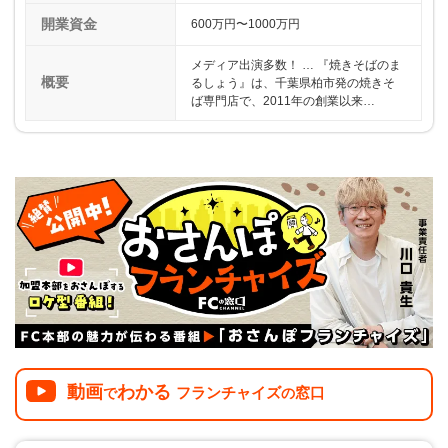
開業資金
600万円〜1000万円
メディア出演多数！ … 『焼きそばのま
概要
るしょう』は、千葉県柏市発の焼きそ
ば専門店で、2011年の創業以来…
動画
わかる
フランチャイズ
窓口
で
の