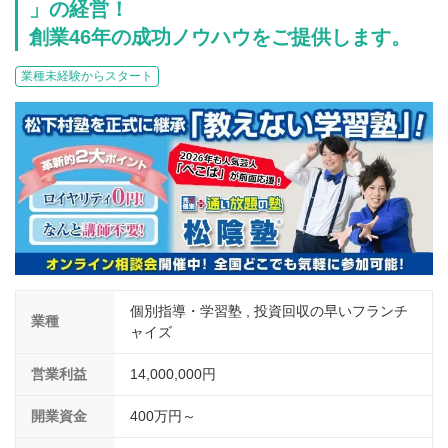
介護
」の経営！
イベント
創業46年の成功ノウハウをご提供します。
小売業
1001万円以上
関東
塾
お役立ち情報コラム
業種未経験からスタート
介護・福祉業
東海
飲食
美容・健康業
近畿
会員登録
ログイン
リペアクリーニング
海外FC本部
四国
100万以下で開業
インターン独立・社員募集
中国
夫婦で開業
九州・沖縄
脱サラで開業
法人様オススメ
個別指導・学習塾 , 投資回収の早いフランチ
業種
ャイズ
副業・サイドビジネス
営業利益
14,000,000円
週間ランキング
開業資金
400万円～