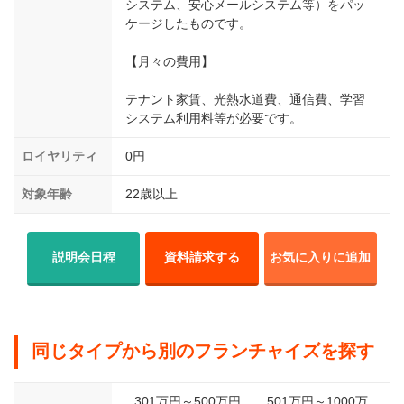
システム、安⼼メールシステム等）をパッ
ケージしたものです。
【⽉々の費⽤】
テナント家賃、光熱⽔道費、通信費、学習
システム利⽤料等が必要です。
ロイヤリティ
0円
対象年齢
22歳以上
説明会日程
資料請求する
お気に入りに追加
同じタイプから別のフランチャイズを探す
301万円～500万円
501万円～1000万