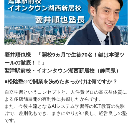
菱井順也様 「開校9ヵ月で生徒70名！鍵は本部ツ
ールの徹底！！」
鷲津駅前校・イオンタウン湖西新居校（静岡県）
■松陰塾®で開業を決めたきっかけは何ですか？
自立学習というコンセプトと、人件費ゼロの高収益体質に
よる多店舗展開の有利性に共感したからです。
また、今後主流となるAIシステム学習等のICT教育の先駆
けで、差別化もでき、まさにやりがい良し、経営良しの塾
です。