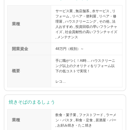
サービス業 , 無店舗系 , 水サービス , リ
フォーム , リペア・便利屋 , リペア・修
理屋 , ハウスクリーニング , その他 , 法
業種
人おすすめ , 投資回収の早いフランチャ
イズ , 社会貢献性の高いフランチャイズ
, メンテナンス
開業資金
48万円（税別）～
手に職がつく！AI時… ハウスクリーニ
ング以上のクオリティをリフォーム以
概要
下の低コストで実現！
レコ…
焼きそばのまるしょう
飲食・菓子業 , ファストフード , ラーメ
業種
ン・パスタ , 和食・定食 , 居酒屋・バー
, お好み焼き・たこ焼き