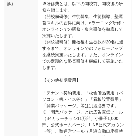
訳)
※研修費とは、以下の開校前、開校後の研
修を指します。
（開校前研修）生徒募集、生徒指導、塾運
営スキルの習得に向け、eラーニング研修・
オンラインでの研修・集合研修を徹底して
実施いたします。
（開校後研修）開校後も生徒数が20名に達
するまで、オンラインでのフォローアップ
を継続実施いたします。また、オンライン
での定期的な塾長研修も継続して実施いた
します。
【その他初期費⽤】
「テナント契約費⽤」「校舎備品費⽤（パ
ソコン・机・イス等）」「看板設置費⽤」
「開業パッケージ」等は別途必要です。
※「開業パッケージ」とは広告宣伝ツール
（B4カラーチラシ11万部、小冊子1,000
部、公式ホームページ、LINE公式アカウン
ト等）、塾運営ツール（⽉謝⾃動⼝座振替