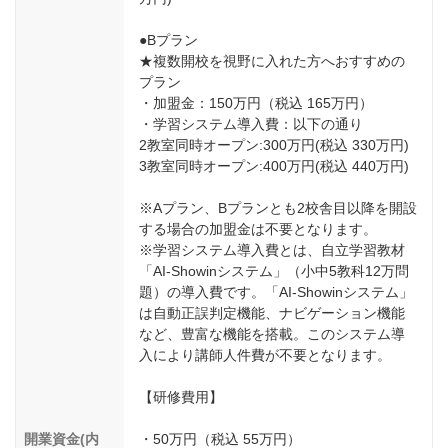
●Bプラン
★複数開校を視野に入れた方へおすすめの
プラン
・加盟金：150万円（税込 165万円）
・学習システム導入費：以下の通り
2教室同時オープン:300万円(税込 330万円)
3教室同時オープン:400万円(税込 440万円)
※Aプラン、Bプランとも2校舎⽬以降を開設
する場合の加盟⾦は不要となります。
※学習システム導⼊費とは、⾃⽴学習教材
「AI-Showinシステム」（⼩中5教科12万問
題）の導⼊費です。「AI-Showinシステム」
は⾃動正誤判定機能、ナビゲーション機能
など、豊富な機能を搭載。このシステム導
⼊により講師⼈件費が不要となります。
【研修費⽤】
開業資金(内
・50万円（税込 55万円）