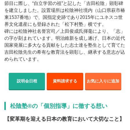
節目に際し、“自立学習の祖”と記した「吉田松陰」顕彰碑
を建立しました。設置場所は松陰神社境内（山口県萩市椿
東1537番地）で、国指定史跡であり2015年にユネスコ世
界文化遺産にも登録された「松下村塾」横です。
碑には松陰神社名誉宮司／上田俊成氏揮毫により、「志」
の字が刻まれています。明治維新を成し遂げ、日本の近代
国家発展に多大なる貢献をした志士達を塾生として育てた
吉田松陰先生の希有な教育法を顕彰し、継承する意志が込
められています。
説明会日程
資料請求する
お気に入りに追加
松陰塾®の「個別指導」に徹する想い
【変革期を迎える日本の教育において大切なこと】