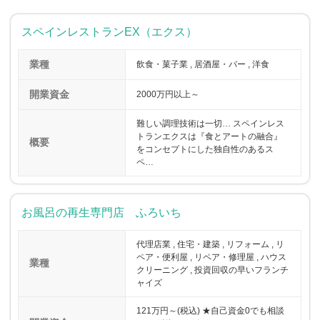
スペインレストランEX（エクス）
業種
飲食・菓子業 , 居酒屋・バー , 洋食
開業資金
2000万円以上～
難しい調理技術は一切… スペインレス
トランエクスは『食とアートの融合』
概要
をコンセプトにした独自性のあるス
ペ…
お風呂の再生専門店 ふろいち
代理店業 , 住宅・建築 , リフォーム , リ
ペア・便利屋 , リペア・修理屋 , ハウス
業種
クリーニング , 投資回収の早いフランチ
ャイズ
121万円～(税込) ★自己資金0でも相談