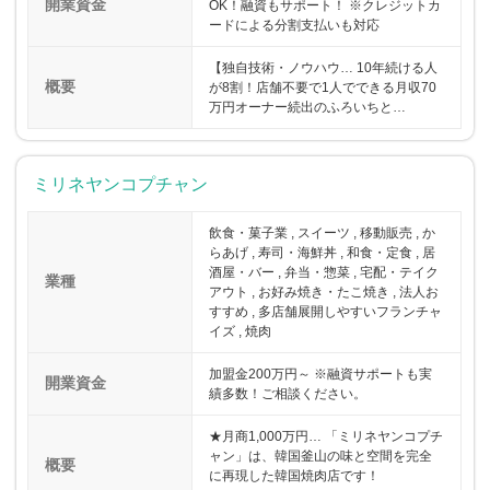
開業資金
OK！融資もサポート！ ※クレジットカ
ードによる分割支払いも対応
【独自技術・ノウハウ… 10年続ける人
概要
が8割！店舗不要で1人でできる月収70
万円オーナー続出のふろいちと…
ミリネヤンコプチャン
飲食・菓子業 , スイーツ , 移動販売 , か
らあげ , 寿司・海鮮丼 , 和食・定食 , 居
酒屋・バー , 弁当・惣菜 , 宅配・テイク
業種
アウト , お好み焼き・たこ焼き , 法人お
すすめ , 多店舗展開しやすいフランチャ
イズ , 焼肉
加盟金200万円～ ※融資サポートも実
開業資金
績多数！ご相談ください。
★月商1,000万円… 「ミリネヤンコプチ
ャン」は、韓国釜山の味と空間を完全
概要
に再現した韓国焼肉店です！