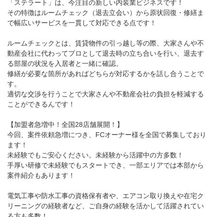
「ステラート」は、今注目の新しい内装業ビジネスです！
その特徴はルームチェック（退去立会い）から原状回復・修繕ま
で幅広いサービスを一貫して対応できる点です！
ルームチェックとは、賃貸物件の引っ越し等の際、大家さんや不
動産会社に代わってプロとして退去時の立ち合いを行い、退去す
る部屋の状況を入居者と一緒に確認。
修繕が必要な箇所があればどちらが対応するかを話し合うことで
す。
適切な交渉を行うことで大家さんや不動産会社の負担を軽減する
ことができるんです！
【加盟者急増中！全国28店舗展開！】
今回、案件依頼急増につき、FCオーナー様を全国で募集しており
ます！
未経験でもご安心ください。未経験から活躍中の方多数！
手厚い研修で未経験でもスタートでき、一部エリアでは本部から
案件紹介もあります！
電気工事や防水工事の資格保有者や、エアコン取り換えや在宅ク
リーニングの経験者など、ご自身の経験を活かして活躍されてい
る方も多数！