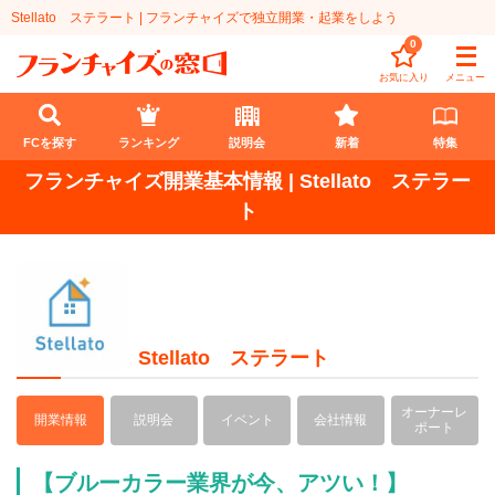
Stellato ステラート | フランチャイズで独立開業・起業をしよう
0
お気に入り
メニュー
FCを探す
ランキング
説明会
新着
特集
フランチャイズ開業基本情報 | Stellato ステラー
FCを探す
ト
業種
代理店業
開業資金
教育・保育業
1円〜100万円
エリア
Stellato ステラート
飲食・菓子業
101万円～300万円
北海道
ランキング
オーナーレ
開業情報
説明会
イベント
会社情報
ポート
サービス業
301万円～500万円
東北
説明会
総合ランキング
【ブルーカラー業界が今、アツい！】
無店舗系
501万円～1000万円
甲信越・北陸