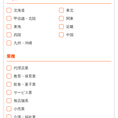
北海道
東北
甲信越・北陸
関東
東海
近畿
四国
中国
九州・沖縄
業種
代理店業
教育・保育業
飲食・菓子業
サービス業
無店舗系
小売業
介護・福祉業