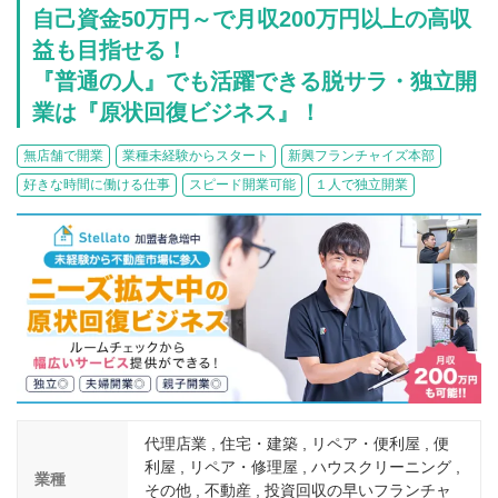
介護
イベント
自己資金50万円～で月収200万円以上の高収
小売業
1001万円以上
関東
益も目指せる！
塾
お役立ち情報コラム
『普通の人』でも活躍できる脱サラ・独立開
介護・福祉業
東海
飲食
業は『原状回復ビジネス』！
美容・健康業
近畿
会員登録
ログイン
リペアクリーニング
無店舗で開業
業種未経験からスタート
新興フランチャイズ本部
海外FC本部
四国
好きな時間に働ける仕事
スピード開業可能
１人で独立開業
100万以下で開業
インターン独立・社員募集
中国
夫婦で開業
九州・沖縄
脱サラで開業
法人様オススメ
副業・サイドビジネス
週間ランキング
代理店業 , 住宅・建築 , リペア・便利屋 , 便
利屋 , リペア・修理屋 , ハウスクリーニング ,
業種
その他 , 不動産 , 投資回収の早いフランチャ