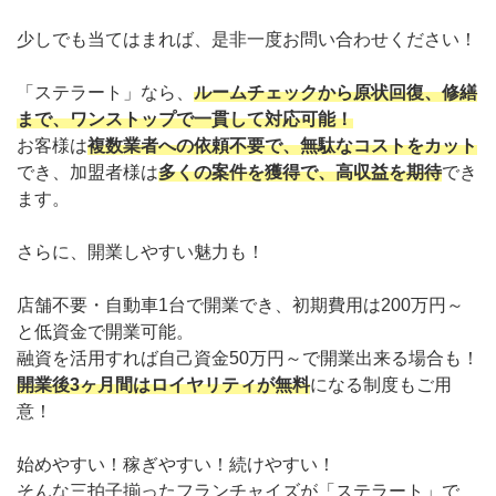
少しでも当てはまれば、是非一度お問い合わせください！
「ステラート」なら、
ルームチェックから原状回復、修繕
まで、ワンストップで一貫して対応可能！
お客様は
複数業者への依頼不要で、無駄なコストをカット
でき、加盟者様は
多くの案件を獲得で、高収益を期待
でき
ます。
さらに、開業しやすい魅力も！
店舗不要・自動車1台で開業でき、初期費用は200万円～
と低資金で開業可能。
融資を活用すれば自己資金50万円～で開業出来る場合も！
開業後3ヶ月間はロイヤリティが無料
になる制度もご用
意！
始めやすい！稼ぎやすい！続けやすい！
そんな三拍子揃ったフランチャイズが「ステラート」で