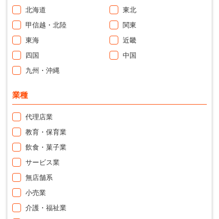
北海道
東北
甲信越・北陸
関東
東海
近畿
四国
中国
九州・沖縄
業種
代理店業
教育・保育業
飲食・菓子業
サービス業
無店舗系
小売業
介護・福祉業