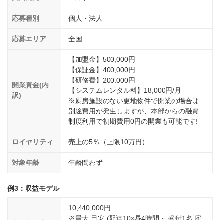
応募種別
個人・法人
応募エリア
全国
【加盟金】500,000円
【保証金】400,000円
【研修費】200,000円
開業資金(内
【システムレンタル料】18,000円/月
訳)
※厨房施設のない更地物件で開業の場合は
別途費用が発生しますが、本部からの融資
制度利用で初期費用0円の開業も可能です!
ロイヤリティ
売上の5％（上限10万円）
対象年齢
年齢問わず
例3：収益モデル
10,440,000円
※最大 目安 (配達10×昼4時間・ 盛付1名 雇