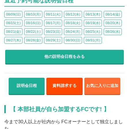
直近予約可能な説明会日程
08/09(日)
08/10(月)
08/11(火)
08/12(水)
08/13(木)
08/14(金)
08/15(土)
08/16(日)
08/17(月)
08/18(火)
08/19(水)
08/20(木)
08/21(金)
08/22(土)
08/23(日)
08/24(月)
08/25(火)
08/26(水)
08/27(木)
08/28(金)
08/29(土)
08/30(日)
08/31(月)
他の説明会日程をみる
説明会日程
資料請求する
お気に入りに追加
【 本部社員が自ら加盟するFCです! 】
今まで30人以上が社内から FCオーナーとして独立しまし
た。