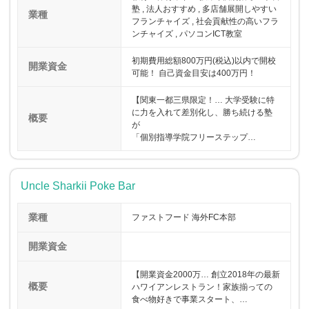
塾 , 法人おすすめ , 多店舗展開しやすい
業種
フランチャイズ , 社会貢献性の高いフラ
ンチャイズ , パソコンICT教室
初期費用総額800万円(税込)以内で開校
開業資金
可能！ 自己資金目安は400万円！
【関東一都三県限定！… 大学受験に特
に力を入れて差別化し、勝ち続ける塾
概要
が
「個別指導学院フリーステップ…
Uncle Sharkii Poke Bar
業種
ファストフード 海外FC本部
開業資金
【開業資金2000万… 創立2018年の最新
概要
ハワイアンレストラン！家族揃っての
食べ物好きで事業スタート、…