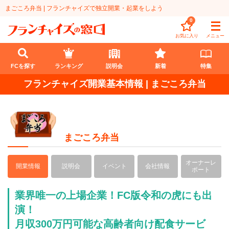
まごころ弁当 | フランチャイズで独立開業・起業をしよう
0
お気に入り
メニュー
FCを探す
ランキング
説明会
新着
特集
フランチャイズ開業基本情報 | まごころ弁当
FCを探す
業種
まごころ弁当
代理店業
開業資金
教育・保育業
1円〜100万円
エリア
オーナーレ
開業情報
説明会
イベント
会社情報
ポート
飲食・菓子業
101万円～300万円
北海道
ランキング
業界唯一の上場企業！FC版令和の虎にも出
サービス業
301万円～500万円
東北
演！
説明会
総合ランキング
月収300万円可能な高齢者向け配食サービ
無店舗系
501万円～1000万円
甲信越・北陸