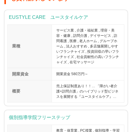
EUSTYLE CARE ユースタイルケア
サービス業 , 介護・福祉業 , 理容・美
容・健康 , 訪問介護 , デイサービス , 訪
問看護 , 医療 , 老人ホーム , グループホ
業種
ーム , 法人おすすめ , 多店舗展開しやす
いフランチャイズ , 投資回収の早いフラ
ンチャイズ , 社会貢献性の高いフランチ
ャイズ , 在宅マッサージ
開業資金
開業資金 580万円～
売上保証制度あり！！… 「障がい者介
概要
護+訪問介護」のハイブリッド型ビジネ
スを展開する『ユースタイルケア』…
個別指導学院フリーステップ
教育・保育業 , PC授業 , 個別指導・学習