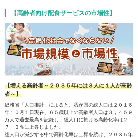
【高齢者向け配食サービスの市場性】
【増える高齢者～２０３５年には３人に１人が高齢
者～】
総務省「人口推計」によると、我が国の総人口は２０１６
年１０月１日現在、６５歳以上の高齢者人口は３，４５９
万人で過去最高を記録し、総人口に於ける高齢化率は２
７．３％に上昇しました。
総人口が減少する中で高齢化率は上昇を続け、２０３５年