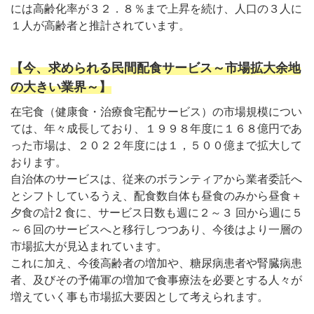
には高齢化率が３２．８％まで上昇を続け、人口の３人に
１人が高齢者と推計されています。
【今、求められる民間配食サービス～市場拡大余地
の大きい業界～】
在宅食（健康食・治療食宅配サービス）の市場規模につい
ては、年々成長しており、１９９８年度に１６８億円であ
った市場は、２０２２年度には１，５００億まで拡大して
おります。
自治体のサービスは、従来のボランティアから業者委託へ
とシフトしているうえ、配食数自体も昼食のみから昼食＋
夕食の計2 食に、サービス日数も週に２～３ 回から週に５
～６回のサービスへと移行しつつあり、今後はより一層の
市場拡大が見込まれています。
これに加え、今後高齢者の増加や、糖尿病患者や腎臓病患
者、及びその予備軍の増加で食事療法を必要とする人々が
増えていく事も市場拡大要因として考えられます。