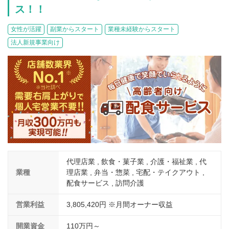
介護
イベント
ス！！
小売業
1001万円以上
関東
塾
お役立ち情報コラム
女性が活躍
副業からスタート
業種未経験からスタート
介護・福祉業
東海
法人新規事業向け
飲食
美容・健康業
近畿
会員登録
ログイン
リペアクリーニング
海外FC本部
四国
100万以下で開業
インターン独立・社員募集
中国
夫婦で開業
九州・沖縄
脱サラで開業
法人様オススメ
代理店業 , 飲食・菓子業 , 介護・福祉業 , 代
業種
理店業 , 弁当・惣菜 , 宅配・テイクアウト ,
副業・サイドビジネス
配食サービス , 訪問介護
週間ランキング
営業利益
3,805,420円 ※月間オーナー収益
開業資金
110万円～