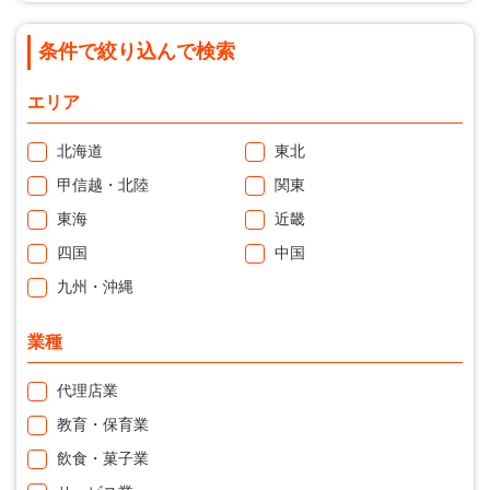
条件で絞り込んで検索
エリア
北海道
東北
甲信越・北陸
関東
東海
近畿
四国
中国
九州・沖縄
業種
代理店業
教育・保育業
飲食・菓子業