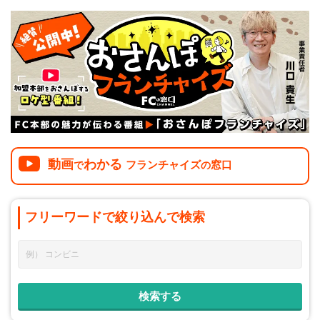
介護
イベント
小売業
1001万円以上
関東
塾
お役立ち情報コラム
介護・福祉業
東海
飲食
美容・健康業
近畿
会員登録
ログイン
リペアクリーニング
海外FC本部
四国
100万以下で開業
インターン独立・社員募集
中国
夫婦で開業
動画
わかる
フランチャイズ
窓口
で
の
九州・沖縄
脱サラで開業
法人様オススメ
フリーワードで
絞り込んで
検索
副業・サイドビジネス
週間ランキング