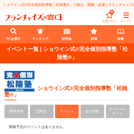
ショウイン式®完全個別指導塾「松陰塾®」で独立・開業・起業 | フランチャイズの
0
お気に入り
メニュー
FCを探す
ランキング
説明会
新着
特集
イベント一覧 | ショウイン式®完全個別指導塾「松
FCを探す
陰塾®」
業種
代理店業
開業資金
ショウイン式®完全個別指導塾「松陰
塾®」
教育・保育業
1円〜100万円
エリア
飲食・菓子業
101万円～300万円
北海道
ランキング
オーナーレ
開業情報
説明会
イベント
会社情報
ポート
サービス業
301万円～500万円
東北
説明会
総合ランキング
開催予定のイベントはありません。
無店舗系
501万円～1000万円
甲信越・北陸