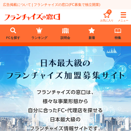
広告掲載について | フランチャイズの窓口(FC募集で独立開業)
0
お気に入り
メニュー
FCを探す
ランキング
説明会
新着
特集
FCを探す
業種
代理店業
開業資金
教育・保育業
1円〜100万円
エリア
飲食・菓子業
101万円～300万円
北海道
ランキング
サービス業
301万円～500万円
東北
説明会
総合ランキング
無店舗系
501万円～1000万円
甲信越・北陸