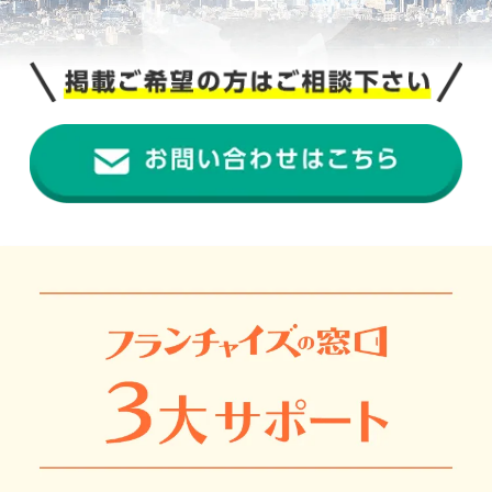
介護
イベント
小売業
1001万円以上
関東
塾
お役立ち情報コラム
介護・福祉業
東海
飲食
美容・健康業
近畿
会員登録
ログイン
リペアクリーニング
海外FC本部
四国
100万以下で開業
インターン独立・社員募集
中国
夫婦で開業
九州・沖縄
脱サラで開業
法人様オススメ
副業・サイドビジネス
週間ランキング