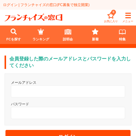
ログイン | フランチャイズの窓口(FC募集で独立開業)
0
お気に入り
メニュー
FCを探す
ランキング
説明会
新着
特集
FCを探す
会員登録した際のメールアドレスとパスワードを入力し
てください
業種
メールアドレス
代理店業
開業資金
教育・保育業
1円〜100万円
エリア
パスワード
飲食・菓子業
101万円～300万円
北海道
ランキング
サービス業
301万円～500万円
東北
説明会
総合ランキング
無店舗系
501万円～1000万円
甲信越・北陸