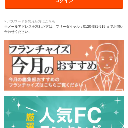
介護
イベント
小売業
1001万円以上
関東
塾
お役立ち情報コラム
> パスワードを忘れた方はこちら
介護・福祉業
東海
飲食
※メールアドレスを忘れた方は、フリーダイヤル：0120-981-919 までお問い
合わせください。
美容・健康業
近畿
会員登録
ログイン
リペアクリーニング
海外FC本部
四国
100万以下で開業
インターン独立・社員募集
中国
夫婦で開業
九州・沖縄
脱サラで開業
法人様オススメ
副業・サイドビジネス
週間ランキング