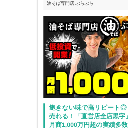
油そば専門店 ぶらぶら
飽きない味で高リピート◎
売れる！「直営店全店黒字
月商1,000万円超の実績多