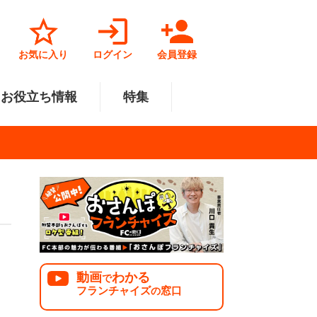
お気に入り
ログイン
会員登録
お役立ち情報
特集
菓子業
円～500万円
・北陸
サービス業
501万円～1000万円
関東
リペアクリーニング
福祉業
美容・健康業
中国
で開業
法人様オススメ
動画
わかる
で
フランチャイズ
窓口
の