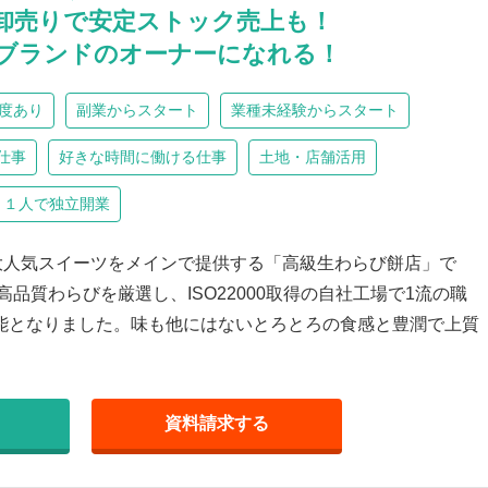
卸売りで安定ストック売上も！
ブランドのオーナーになれる！
度あり
副業からスタート
業種未経験からスタート
仕事
好きな時間に働ける仕事
土地・店舗活用
１人で独立開業
大人気スイーツをメインで提供する「高級生わらび餅店」で
品質わらびを厳選し、ISO22000取得の自社工場で1流の職
能となりました。味も他にはないとろとろの食感と豊潤で上質
資料請求
する