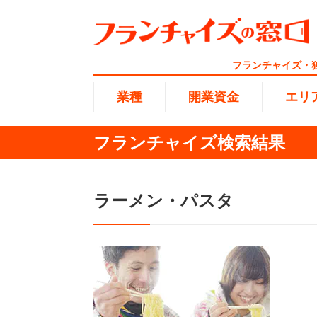
フランチャイズ・
業種
開業資金
エリ
フランチャイズ検索結果
総合ラ
代理店業
1円〜10
北海道
開業資金
ラーメン・パスタ
エリア
業種
介護
無店舗系
1001万
東海
ランキング
100万
海外FC
九州・沖
副業・サ