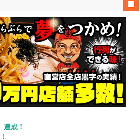
」達成！
数！