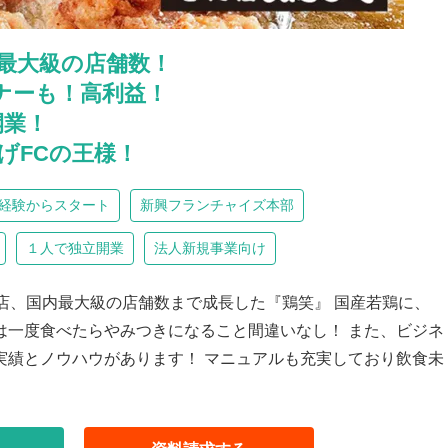
最大級の店舗数！
ーナーも！高利益！
開業！
げFCの王様！
経験からスタート
新興フランチャイズ本部
１人で独立開業
法人新規事業向け
店、国内最大級の店舗数まで成長した『鶏笑』 国産若鶏に、
は一度食べたらやみつきになること間違いなし！ また、ビジネ
実績とノウハウがあります！ マニュアルも充実しており飲食未