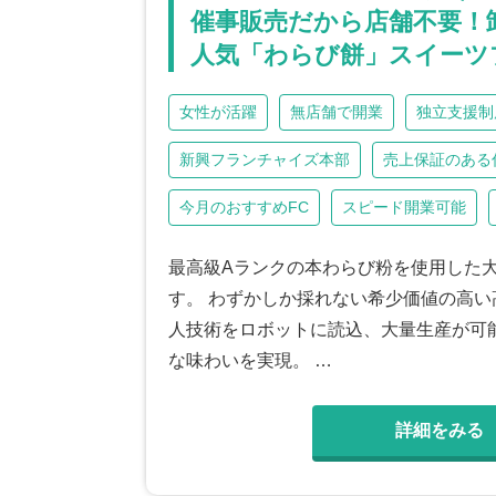
催事販売だから店舗不要！
人気「わらび餅」スイーツ
女性が活躍
無店舗で開業
独立支援制
新興フランチャイズ本部
売上保証のある
今月のおすすめFC
スピード開業可能
最高級Aランクの本わらび粉を使用した
す。 わずかしか採れない希少価値の高い高
人技術をロボットに読込、大量生産が可
な味わいを実現。 …
詳細をみる