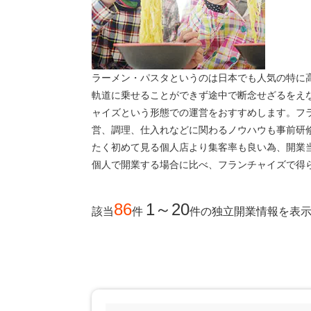
ラーメン・パスタというのは日本でも人気の特に
軌道に乗せることができず途中で断念せざるをえ
ャイズという形態での運営をおすすめします。フ
営、調理、仕入れなどに関わるノウハウも事前研
たく初めて見る個人店より集客率も良い為、開業
個人で開業する場合に比べ、フランチャイズで得
86
1～20
該当
件
件
の独立開業情報を表