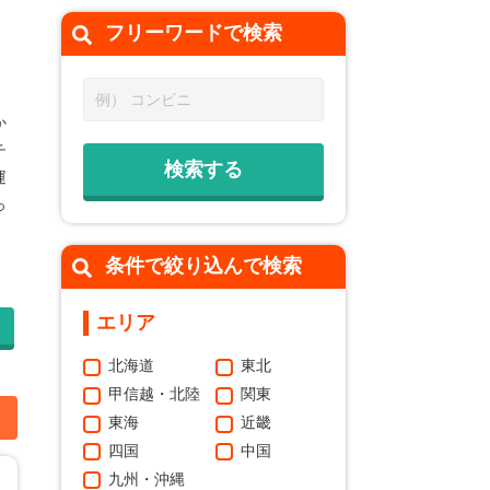
フリーワードで
検索
か
チ
運
っ
。
条件で絞り込んで検索
エリア
北海道
東北
甲信越・北陸
関東
加
東海
近畿
四国
中国
九州・沖縄