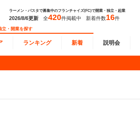
ラーメン・パスタで募集中のフランチャイズ(FC)で開業・独立・起業
420
16
2026/8/6
更新
全
件掲載中
新着件数
件
独立・開業を探す
ア
ランキング
新着
説明会
ンキング
0万円
教育・保育業
101万円～300万円
東北
飲食・
301万
甲信越
塾
飲食
円以上
小売業
近畿
介護・
四国
以下で開業
夫婦で開業
脱サラ
本部
縄
インターン独立・社員募集
イドビジネス
週間ランキング