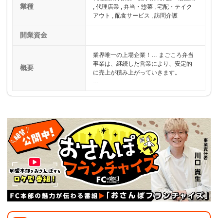
業種
, 代理店業 , 弁当・惣菜 , 宅配・テイク
アウト , 配食サービス , 訪問介護
開業資金
業界唯一の上場企業！… まごころ弁当
事業は、継続した営業により、安定的
概要
に売上が積み上がっていきます。
…