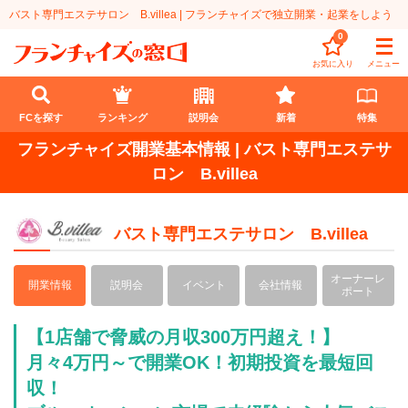
バスト専門エステサロン B.villea | フランチャイズで独立開業・起業をしよう
0
お気に入り
メニュー
FCを探す
ランキング
説明会
新着
特集
フランチャイズ開業基本情報 | バスト専門エステサ
FCを探す
ロン B.villea
業種
バスト専門エステサロン B.villea
代理店業
開業資金
オーナーレ
開業情報
説明会
イベント
会社情報
教育・保育業
1円〜100万円
エリア
ポート
飲食・菓子業
101万円～300万円
北海道
ランキング
【1店舗で脅威の月収300万円超え！】
月々4万円～で開業OK！初期投資を最短回
サービス業
301万円～500万円
東北
説明会
総合ランキング
収！
無店舗系
501万円～1000万円
甲信越・北陸