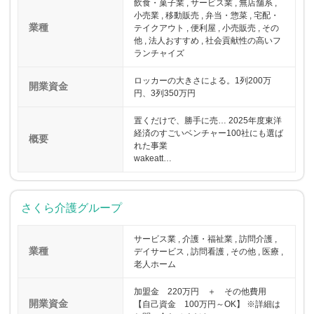
飲食・菓子業 , サービス業 , 無店舗系 ,
小売業 , 移動販売 , 弁当・惣菜 , 宅配・
業種
テイクアウト , 便利屋 , 小売販売 , その
他 , 法人おすすめ , 社会貢献性の高いフ
ランチャイズ
ロッカーの大きさによる。1列200万
開業資金
円、3列350万円
置くだけで、勝手に売… 2025年度東洋
経済のすごいベンチャー100社にも選ば
概要
れた事業
wakeatt…
さくら介護グループ
サービス業 , 介護・福祉業 , 訪問介護 ,
業種
デイサービス , 訪問看護 , その他 , 医療 ,
老人ホーム
加盟金 220万円 ＋ その他費用
開業資金
【自己資金 100万円～OK】 ※詳細は