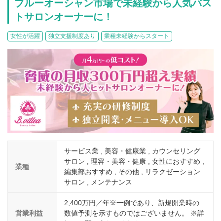
ブルーオーシャン市場で未経験から人気バス
介護
イベント
トサロンオーナーに！
小売業
1001万円以上
関東
塾
お役立ち情報コラム
女性が活躍
独立支援制度あり
業種未経験からスタート
介護・福祉業
東海
飲食
美容・健康業
近畿
会員登録
ログイン
リペアクリーニング
海外FC本部
四国
100万以下で開業
インターン独立・社員募集
中国
夫婦で開業
九州・沖縄
脱サラで開業
法人様オススメ
サービス業 , 美容・健康業 , カウンセリング
サロン , 理容・美容・健康 , 女性におすすめ ,
業種
副業・サイドビジネス
編集部おすすめ , その他 , リラクゼーション
サロン , メンテナンス
週間ランキング
2,400万円／年※一例であり、新規開業時の
営業利益
数値予測を示すものではございません。 ※詳