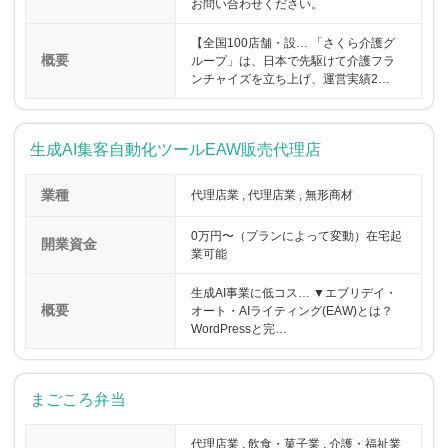
お問い合わせください。
【全国100店舗・設… 「さくら介護グ
概要
ループ」は、日本で先駆けて介護フラ
ンチャイズを立ち上げ、運営実績2…
生成AI集客自動化ツールEAW販売代理店
業種
代理店業 , 代理店業 , 無形商材
0万円〜（プランによって変動）在宅起
開業資金
業可能
生成AI事業に低コス… ▼エブリデイ・
概要
オート・AIライティング(EAW)とは？
WordPressと完…
まごころ弁当
代理店業 , 飲食・菓子業 , 介護・福祉業