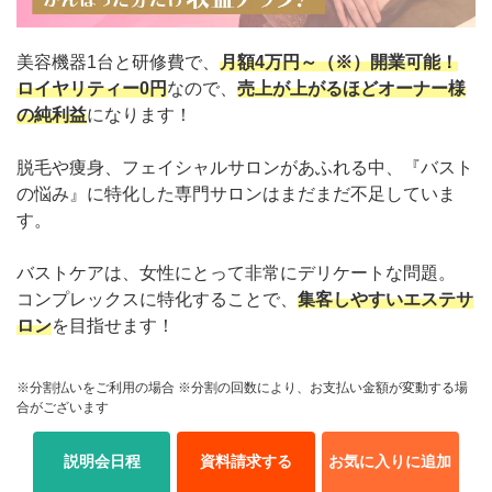
美容機器1台と研修費で、
月額4万円～（※）開業可能！
ロイヤリティー0円
なので、
売上が上がるほどオーナー様
の純利益
になります！
脱毛や痩身、フェイシャルサロンがあふれる中、『バスト
の悩み』に特化した専門サロンはまだまだ不足していま
す。
バストケアは、女性にとって非常にデリケートな問題。
コンプレックスに特化することで、
集客しやすいエステサ
ロン
を目指せます！
※分割払いをご利用の場合 ※分割の回数により、お支払い金額が変動する場
合がございます
説明会日程
資料請求する
お気に入りに追加