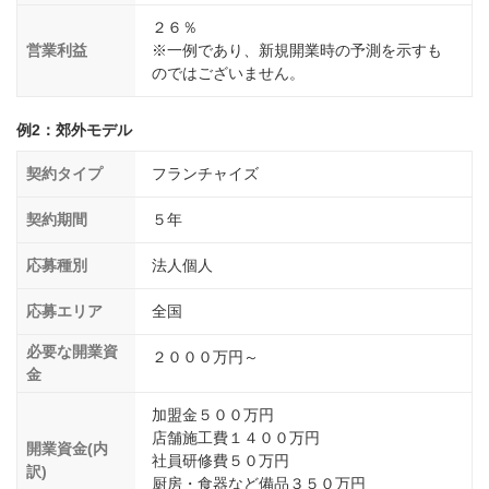
２６％
営業利益
※一例であり、新規開業時の予測を示すも
のではございません。
例2：郊外モデル
契約タイプ
フランチャイズ
契約期間
５年
応募種別
法人個人
応募エリア
全国
必要な開業資
２０００万円～
金
加盟金５００万円
店舗施工費１４００万円
開業資金(内
社員研修費５０万円
訳)
厨房・食器など備品３５０万円