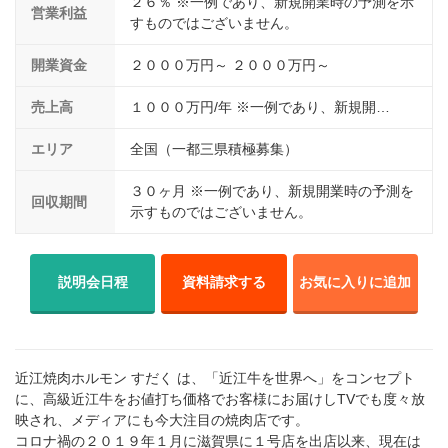
２６％ ※一例であり、新規開業時の予測を示
営業利益
すものではございません。
開業資金
２０００万円～ ２０００万円～
売上高
１０００万円/年 ※一例であり、新規開…
エリア
全国（一都三県積極募集）
３０ヶ月 ※一例であり、新規開業時の予測を
回収期間
示すものではございません。
説明会日程
資料請求する
お気に入りに追加
近江焼肉ホルモン すだく は、「近江牛を世界へ」をコンセプト
に、高級近江牛をお値打ち価格でお客様にお届けしTVでも度々放
映され、メディアにも今大注目の焼肉店です。
コロナ禍の２０１９年１月に滋賀県に１号店を出店以来、現在は