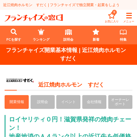
近江焼肉ホルモン すだく | フランチャイズで独立開業・起業をしよう
0
お気に入り
メニュー
FCを探す
ランキング
説明会
新着
特集
フランチャイズ開業基本情報 | 近江焼肉ホルモン
FCを探す
すだく
業種
代理店業
開業資金
近江焼肉ホルモン すだく
教育・保育業
1円〜100万円
エリア
オーナーレ
開業情報
説明会
イベント
会社情報
ポート
飲食・菓子業
101万円～300万円
北海道
ランキング
ロイヤリティ０円！滋賀県発祥の焼肉チェー
サービス業
301万円～500万円
東北
説明会
総合ランキング
ン！
無店舗系
地産地消のＡ４ランク以上の近江牛を低価格
501万円～1000万円
甲信越・北陸