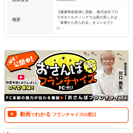
【健康寿命延伸に貢献… 株式会社プロ
ラボホールディングスは真の美しさは
概要
「食事から作られる」をコンセプト
に…
動画
わかる
フランチャイズ
窓口
で
の