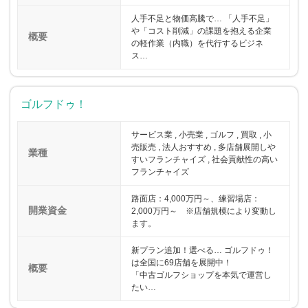
人手不足と物価高騰で… 「人手不足」
や「コスト削減」の課題を抱える企業
概要
の軽作業（内職）を代行するビジネ
ス…
ゴルフドゥ！
サービス業 , 小売業 , ゴルフ , 買取 , 小
売販売 , 法人おすすめ , 多店舗展開しや
業種
すいフランチャイズ , 社会貢献性の高い
フランチャイズ
路面店：4,000万円～、練習場店：
開業資金
2,000万円～ ※店舗規模により変動し
ます。
新プラン追加！選べる… ゴルフドゥ！
は全国に69店舗を展開中！
概要
「中古ゴルフショップを本気で運営し
たい…