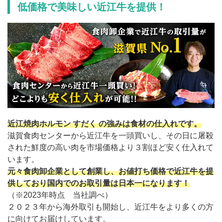
低価格で美味しい近江牛を提供！
近江焼肉ホルモン すだく の強みは食材の仕入れです。
滋賀食肉センターから近江牛を一頭買いし、その日に屠殺
された鮮度の高い肉を市場価格より３割ほど安く仕入れて
います。
元々食肉卸企業として創業し、お値打ち価格で近江牛を提
供しており国内でのお取引量は日本一になります！
（※2023年時点 当社調べ）
２０２３年から海外取引も開始し、近江牛をより多くの方
に向けてお届けしています。