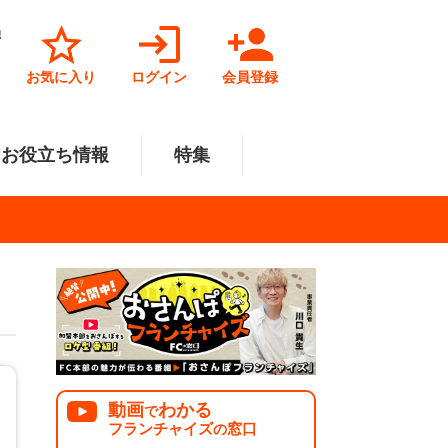
独
お気に入り
ログイン
会員登録
お役立ち情報
特集
菓子業
円～500万円
・北陸
サービス業
501万円～1000万円
関東
リペアクリーニング
福祉業
美容・健康業
中国
で開業
法人様オススメ
動画
わかる
で
フランチャイズ
窓口
の