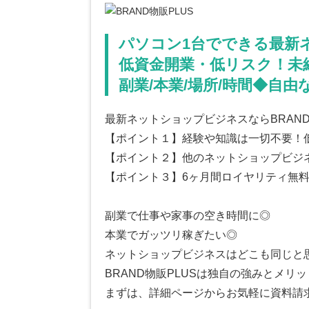
パソコン1台でできる最新
低資金開業・低リスク！未
副業/本業/場所/時間◆自
最新ネットショップビジネスならBRAND
【ポイント１】経験や知識は一切不要！
【ポイント２】他のネットショップビジ
【ポイント３】6ヶ月間ロイヤリティ無
副業で仕事や家事の空き時間に◎
本業でガッツリ稼ぎたい◎
ネットショップビジネスはどこも同じと
BRAND物販PLUSは独自の強みとメリ
まずは、詳細ページからお気軽に資料請