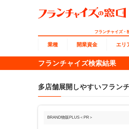
フランチャイズ・
業種
開業資金
エリ
フランチャイズ検索結果
総合ラ
代理店業
1円〜10
北海道
開業資金
多店舗展開しやすいフラン
エリア
業種
介護
無店舗系
1001万
東海
ランキング
100万
海外FC
九州・沖
BRAND物販PLUS＜PR＞
副業・サ