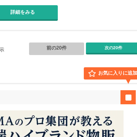
詳細をみる
前の20件
次の20件
示
お気に入りに追