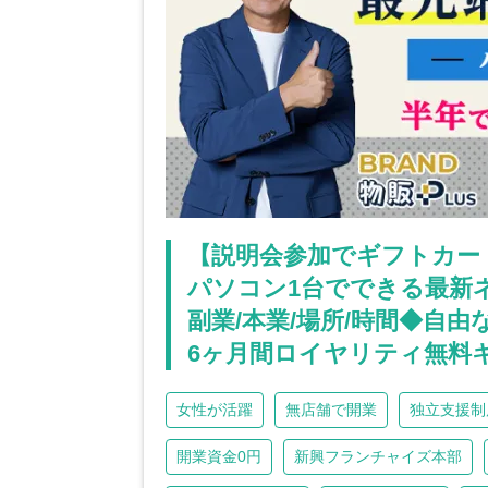
【説明会参加でギフトカード¥
パソコン1台でできる最新
副業/本業/場所/時間◆自
6ヶ月間ロイヤリティ無料
女性が活躍
無店舗で開業
独立支援制
開業資金0円
新興フランチャイズ本部