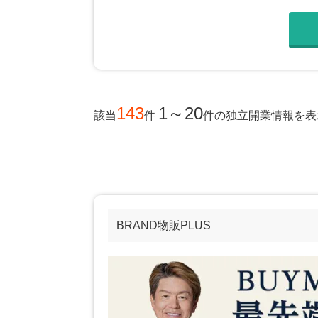
143
1～20
該当
件
件
の独立開業情報を表
BRAND物販PLUS