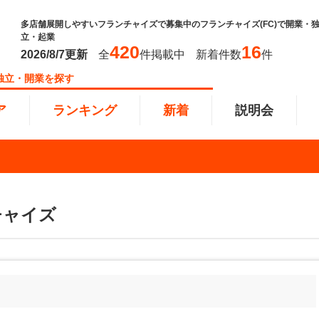
多店舗展開しやすいフランチャイズで募集中のフランチャイズ(FC)で開業・
立・起業
420
16
2026/8/7
更新
全
件掲載中
新着件数
件
独立・開業を探す
ア
ランキング
新着
説明会
ンキング
0万円
教育・保育業
101万円～300万円
東北
飲食・
301万
甲信越
チャイズ
塾
飲食
円以上
小売業
近畿
介護・
四国
以下で開業
夫婦で開業
脱サラ
本部
縄
インターン独立・社員募集
イドビジネス
週間ランキング