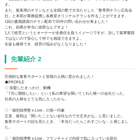
す。
また、集客用のチラシなども全国の塾で大当たりした「塾専用チラシ広告会
社」と本部が業務提携し各教室オリジナルチラシを作ることができます。
1回の夏期講習のチラシ配布で35件の問い合わせが来ました！
これ、効果が本当に抜群なんですよ！
1人で経営というとオーナーが全責任を負うイメージですが、決して孤軍奮闘
ではないので安心して何でも相談できますよ。
生徒も確保でき、経営の悩みがなくなりました！
先輩紹介 2
圧倒的な集客サポートと皆様の人柄に惹かれました！
◆PROFILE
◇ 加盟したきっかけ、動機
「7月に開校したい」という私の希望を聞いてくれた唯一の会社だった。
社長の人柄をとても気に入ったから。
◇「個別指導塾 s-Live」の第一印象
正直、最初は「聞いたことない会社なので大丈夫かな」と思いました。
集客サポートの話を見たとき、「本当だったらこれすごいな」と感じまし
た。
◇「個別指導塾 s-Live」フランチャイズ内容で気に入っている部分