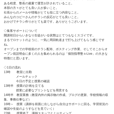
ある程度、塾長の裁量で運営が許されていること。
本部の方々がとても良い人が多いこと。
社長からのメールや情報がとても役に立つ内容なこと。
みんなのコピーさんのチラシの反応がとても良いこと。
おかげでチラシ作りがとても楽です。ありがとうございます。
◇集客サポートについて
開講初日からいきなり生徒がいる状態はとてつもなくスゴイです。
まるでロケットのように、一気に周回軌道まで打ち上げてもらう感じです
ね。
オープンまでの学校前のチラシ配布、ポスティング作業、そしてそこからオ
ープン前説明会に多くの人を集められるのは「個別指導塾 s-Live」の大きな
特徴だと思います。
◇1日の流れ
13時 教室に出勤
メールチェック
今日の予定と授業の確認
13時半 授業の計画を立てる
授業に必要なプリントなどを用意する
14時半 教室業務（教室内外の掲示物の作成、ブログの更新、学校情報の収
集、事務仕事など）
16時～ 授業（講師を前面に出しながら自分はサポートに回る。学習状況の
確認や生徒のようすなどを見ていく）
22時 授業終了、講師スタッフとミーティング