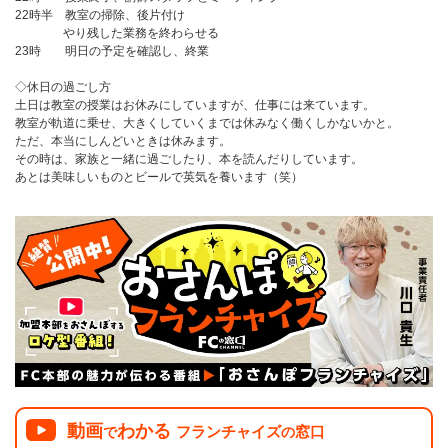
22時半 教室の掃除、後片付け
やり残した業務を終わらせる
23時 明日の予定を確認し、終業
◇休日の過ごし方
土日は教室の授業はお休みにしていますが、仕事には来ています。
教室が軌道に乗せ、大きくしていくまでは休みなく働くしかないかと。
ただ、本当にしんどいときは休みます。
その時は、家族と一緒に過ごしたり、本を読んだりしています。
あとは美味しいものとビールで英気を養います（笑）
動画
わかる
フランチャイズ
窓口
で
の