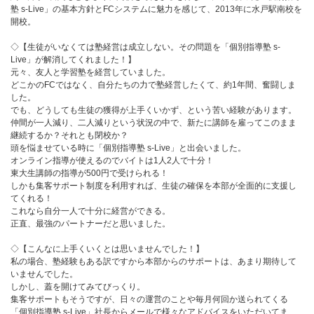
介護
イベント
塾 s-Live」の基本方針とFCシステムに魅力を感じて、2013年に水戸駅南校を
開校。
小売業
1001万円以上
関東
塾
お役立ち情報コラム
◇【生徒がいなくては塾経営は成立しない。その問題を「個別指導塾 s-
介護・福祉業
東海
Live」が解消してくれました！】
飲食
元々、友人と学習塾を経営していました。
美容・健康業
どこかのFCではなく、自分たちの力で塾経営したくて、約1年間、奮闘しま
近畿
会員登録
ログイン
リペアクリーニング
した。
でも、どうしても生徒の獲得が上手くいかず、という苦い経験があります。
海外FC本部
四国
100万以下で開業
仲間が一人減り、二人減りという状況の中で、新たに講師を雇ってこのまま
継続するか？それとも閉校か？
インターン独立・社員募集
中国
頭を悩ませている時に「個別指導塾 s-Live」と出会いました。
夫婦で開業
オンライン指導が使えるのでバイトは1人2人で十分！
東大生講師の指導が500円で受けられる！
九州・沖縄
脱サラで開業
しかも集客サポート制度を利用すれば、生徒の確保を本部が全面的に支援し
てくれる！
法人様オススメ
これなら自分一人で十分に経営ができる。
正直、最強のパートナーだと思いました。
副業・サイドビジネス
◇【こんなに上手くいくとは思いませんでした！】
私の場合、塾経験もある訳ですから本部からのサポートは、あまり期待して
週間ランキング
いませんでした。
しかし、蓋を開けてみてびっくり。
集客サポートもそうですが、日々の運営のことや毎月何回か送られてくる
「個別指導塾 s-Live」社長からメールで様々なアドバイスをいただいてま