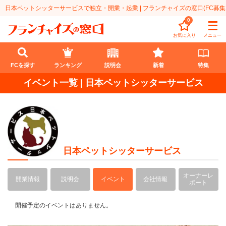
日本ペットシッターサービスで独立・開業・起業 | フランチャイズの窓口(FC募集
0
お気に入り
メニュー
FCを探す
ランキング
説明会
新着
特集
イベント一覧 | 日本ペットシッターサービス
FCを探す
業種
代理店業
開業資金
日本ペットシッターサービス
教育・保育業
1円〜100万円
エリア
オーナーレ
開業情報
説明会
イベント
会社情報
飲食・菓子業
101万円～300万円
北海道
ポート
ランキング
サービス業
301万円～500万円
東北
開催予定のイベントはありません。
説明会
総合ランキング
無店舗系
501万円～1000万円
甲信越・北陸