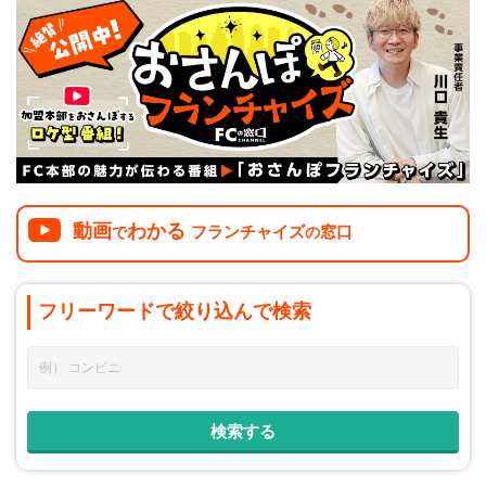
介護
イベント
小売業
1001万円以上
関東
塾
お役立ち情報コラム
介護・福祉業
東海
飲食
美容・健康業
近畿
会員登録
ログイン
リペアクリーニング
海外FC本部
四国
100万以下で開業
インターン独立・社員募集
中国
動画
わかる
フランチャイズ
窓口
で
の
夫婦で開業
九州・沖縄
脱サラで開業
フリーワードで
絞り込んで
検索
法人様オススメ
副業・サイドビジネス
週間ランキング