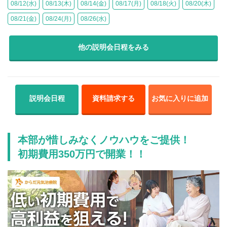
08/12(水)
08/13(木)
08/14(金)
08/17(月)
08/18(火)
08/20(木)
08/21(金)
08/24(月)
08/26(水)
他の説明会日程をみる
説明会日程
資料請求する
お気に入りに追加
本部が惜しみなくノウハウをご提供！
初期費用350万円で開業！！