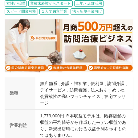
介護
イベント
女性が活躍
業種未経験からスタート
土地・店舗活用
小売業
1001万円以上
スピード開業可能
１人で独立開業
法人新規事業向け
関東
塾
お役立ち情報コラム
介護・福祉業
東海
飲食
美容・健康業
近畿
会員登録
ログイン
リペアクリーニング
海外FC本部
四国
100万以下で開業
インターン独立・社員募集
中国
夫婦で開業
九州・沖縄
脱サラで開業
無店舗系 , 介護・福祉業 , 便利屋 , 訪問介護 ,
デイサービス , 訪問看護 , 法人おすすめ , 社
法人様オススメ
業種
会貢献性の高いフランチャイズ , 在宅マッサ
ージ
副業・サイドビジネス
1,773,000円 ※本収益モデルは、既存店舗の
週間ランキング
収益の平均値等から作成したモデル収益であ
営業利益
り、新規出店時における収益予測を示すもの
ではありません。