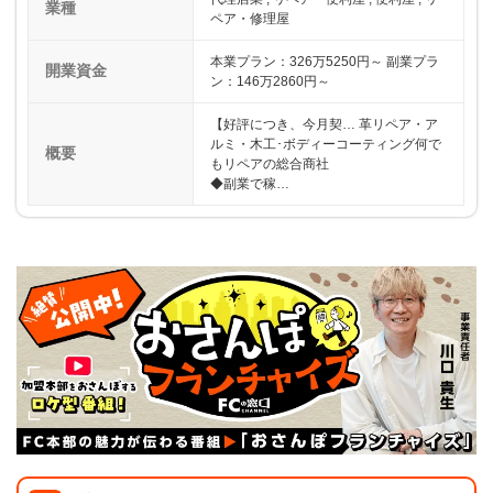
業種
ペア・修理屋
本業プラン：326万5250円～ 副業プラ
開業資金
ン：146万2860円～
【好評につき、今月契… 革リペア・ア
ルミ・木工･ボディーコーティング何で
概要
もリペアの総合商社
◆副業で稼…