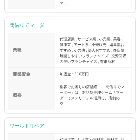
マ…
間借りでマーダー
代理店業 , サービス業 , 小売業 , 美容・
健康業 , アート系 , 小売販売 , 編集部お
業種
すすめ , その他 , 法人おすすめ , 多店舗
展開しやすいフランチャイズ , 投資回収
の早いフランチャイズ , 有形商材
開業資金
加盟金：110万円
集客でお困りの店舗経… 「間借りでマ
ーダー」は、対話型推理ゲーム「マー
概要
ダーミステリー」を活用し、店舗の
空…
ワールドリペア
代理店業 , リペア・便利屋 , 便利屋 , リ