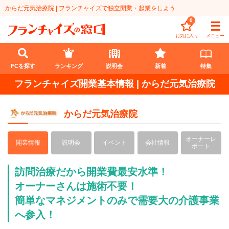
からだ元気治療院 | フランチャイズで独立開業・起業をしよう
0
お気に入り
メニュー
FCを探す
ランキング
説明会
新着
特集
フランチャイズ開業基本情報 | からだ元気治療院
FCを探す
からだ元気治療院
業種
代理店業
オーナーレ
開業資金
開業情報
説明会
イベント
会社情報
ポート
教育・保育業
1円〜100万円
エリア
訪問治療だから開業費最安水準！
飲食・菓子業
101万円～300万円
オーナーさんは施術不要！
北海道
ランキング
簡単なマネジメントのみで需要大の介護事業
サービス業
301万円～500万円
東北
説明会
総合ランキング
へ参入！
無店舗系
501万円～1000万円
甲信越・北陸