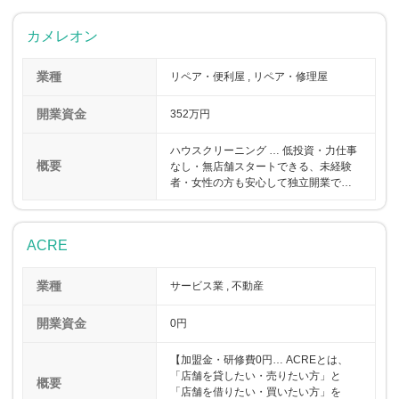
カメレオン
業種
リペア・便利屋 , リペア・修理屋
開業資金
352万円
ハウスクリーニング … 低投資・力仕事
概要
なし・無店舗スタートできる、未経験
者・女性の方も安心して独立開業で…
ACRE
業種
サービス業 , 不動産
開業資金
0円
【加盟金・研修費0円… ACREとは、
「店舗を貸したい・売りたい方」と
概要
「店舗を借りたい・買いたい方」を