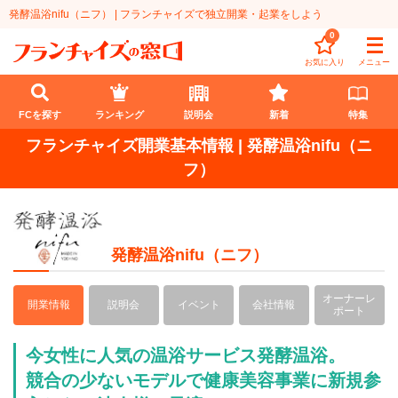
発酵温浴nifu（ニフ） | フランチャイズで独立開業・起業をしよう
0
お気に入り
メニュー
FCを探す
ランキング
説明会
新着
特集
フランチャイズ開業基本情報 | 発酵温浴nifu（ニ
FCを探す
フ）
業種
代理店業
開業資金
発酵温浴nifu（ニフ）
教育・保育業
1円〜100万円
エリア
オーナーレ
開業情報
説明会
イベント
会社情報
ポート
飲食・菓子業
101万円～300万円
北海道
ランキング
今女性に人気の温浴サービス発酵温浴。
サービス業
301万円～500万円
東北
説明会
総合ランキング
競合の少ないモデルで健康美容事業に新規参
無店舗系
501万円～1000万円
甲信越・北陸