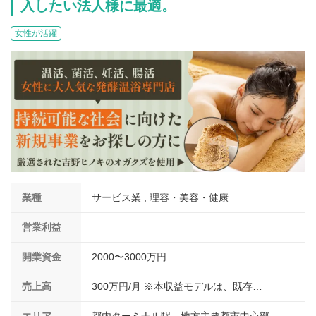
入したい法人様に最適。
介護
イベント
小売業
1001万円以上
関東
塾
女性が活躍
お役立ち情報コラム
介護・福祉業
東海
飲食
美容・健康業
近畿
会員登録
ログイン
リペアクリーニング
海外FC本部
四国
100万以下で開業
インターン独立・社員募集
中国
夫婦で開業
九州・沖縄
脱サラで開業
業種
サービス業 , 理容・美容・健康
法人様オススメ
営業利益
副業・サイドビジネス
開業資金
2000〜3000万円
週間ランキング
売上高
300万円/月 ※本収益モデルは、既存…