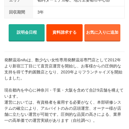
エリア
都内ターミナル駅、地方主要都市中心部
回収期間
3年
説明会日程
資料請求する
お気に入りに追加
発酵温浴nifuは、数少ない女性専用発酵温浴専門店として2012年
より新宿三丁目にて直営店運営を開始し、お客様からの圧倒的な
支持を得て予約困難店となり、2020年よりフランチャイズを開始
しました。
現在都内を中心に神奈川・千葉・大阪を含めて合計9店舗を構えて
います。
運営においては、有資格者を雇用する必要がなく、本部研修シス
テムの確立により、アルバイトのみの店頭運営、オーナー様が店
舗に立たない運営が可能です。圧倒的な品質の高さによる、業界
一の高単価での運営実績があります（自社調べ）。