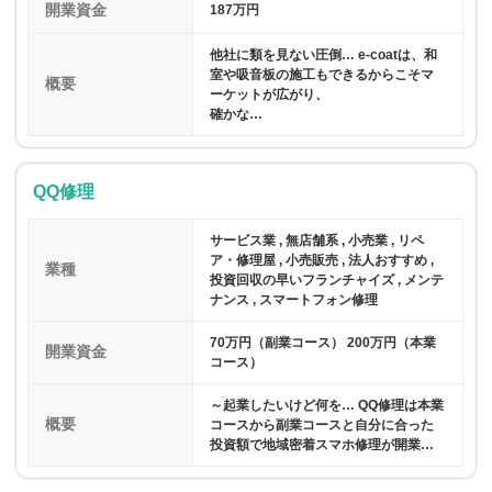
開業資金
187万円
他社に類を見ない圧倒… e-coatは、和
室や吸音板の施工もできるからこそマ
概要
ーケットが広がり、
確かな…
QQ修理
サービス業 , 無店舗系 , 小売業 , リペ
ア・修理屋 , 小売販売 , 法人おすすめ ,
業種
投資回収の早いフランチャイズ , メンテ
ナンス , スマートフォン修理
70万円（副業コース） 200万円（本業
開業資金
コース）
～起業したいけど何を… QQ修理は本業
概要
コースから副業コースと自分に合った
投資額で地域密着スマホ修理が開業…