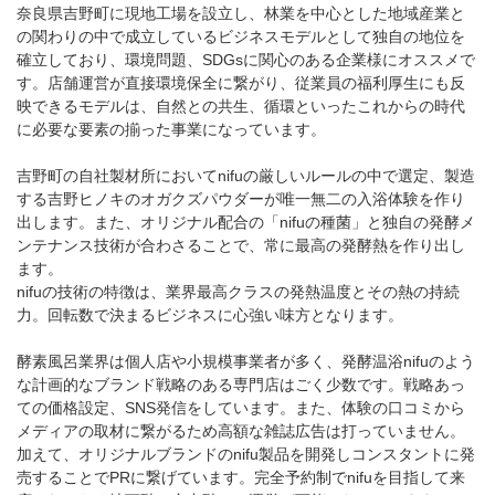
奈良県吉野町に現地工場を設立し、林業を中心とした地域産業と
の関わりの中で成立しているビジネスモデルとして独自の地位を
確立しており、環境問題、SDGsに関心のある企業様にオススメで
す。店舗運営が直接環境保全に繋がり、従業員の福利厚生にも反
映できるモデルは、自然との共生、循環といったこれからの時代
に必要な要素の揃った事業になっています。
吉野町の自社製材所においてnifuの厳しいルールの中で選定、製造
する吉野ヒノキのオガクズパウダーが唯一無二の入浴体験を作り
出します。また、オリジナル配合の「nifuの種菌」と独自の発酵メ
ンテナンス技術が合わさることで、常に最高の発酵熱を作り出し
ます。
nifuの技術の特徴は、業界最高クラスの発熱温度とその熱の持続
力。回転数で決まるビジネスに心強い味方となります。
酵素風呂業界は個人店や小規模事業者が多く、発酵温浴nifuのよう
な計画的なブランド戦略のある専門店はごく少数です。戦略あっ
ての価格設定、SNS発信をしています。また、体験の口コミから
メディアの取材に繋がるため高額な雑誌広告は打っていません。
加えて、オリジナルブランドのnifu製品を開発しコンスタントに発
売することでPRに繋げています。完全予約制でnifuを目指して来