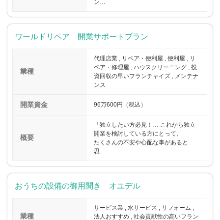
ン…
ワールドリペア 開業サポートプラン
代理店業 , リペア・便利屋 , 便利屋 , リ
ペア・修理屋 , ハウスクリーニング , 投
業種
資回収の早いフランチャイズ , メンテナ
ンス
開業資金
96万600円（税込）
「独立したい方必見！… これから独立
開業を検討している方にとって、
概要
たくさんの不安や心配な事があると
思…
おうちの設備の御用聞き オユデル
サービス業 , 水サービス , リフォーム ,
業種
法人おすすめ , 社会貢献性の高いフラン