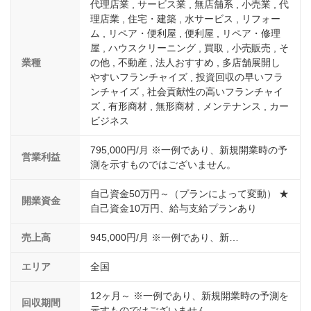
代理店業 , サービス業 , 無店舗系 , 小売業 , 代
理店業 , 住宅・建築 , 水サービス , リフォー
ム , リペア・便利屋 , 便利屋 , リペア・修理
屋 , ハウスクリーニング , 買取 , 小売販売 , そ
業種
の他 , 不動産 , 法人おすすめ , 多店舗展開し
やすいフランチャイズ , 投資回収の早いフラ
ンチャイズ , 社会貢献性の高いフランチャイ
ズ , 有形商材 , 無形商材 , メンテナンス , カー
ビジネス
795,000円/月 ※一例であり、新規開業時の予
営業利益
測を示すものではございません。
自己資金50万円～（プランによって変動） ★
開業資金
自己資金10万円、給与支給プランあり
売上高
945,000円/月 ※一例であり、新…
エリア
全国
12ヶ月～ ※一例であり、新規開業時の予測を
回収期間
示すものではございません。