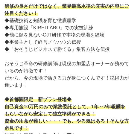
研修の長さだけではなく、業界最高水準の充実の内容にご
注目ください！
◆基礎技術と知識を育む徹底座学
◆専用施設「KIREI LABO」での実技訓練
◆他に類を見ないOJT研修で本物の現場を経験
◆事業主として経営ノウハウの伝授
◆「おそうじビジネスで勝てる」集客方法を伝授
おそうじ革命の研修講師は現役の加盟店オーナーが務めて
いるのが特徴です！
だから、今の現場で活きる力が身につくんです！説得力が
違います！
◆首都圏限定 新プラン登場◆
自己資金10万円のみで業務委託として、1年～2年報酬を
もらいながら安定して独立準備ができる！
資金の用意が難しい・・・でも、やる気はある！そんな方
必見です！