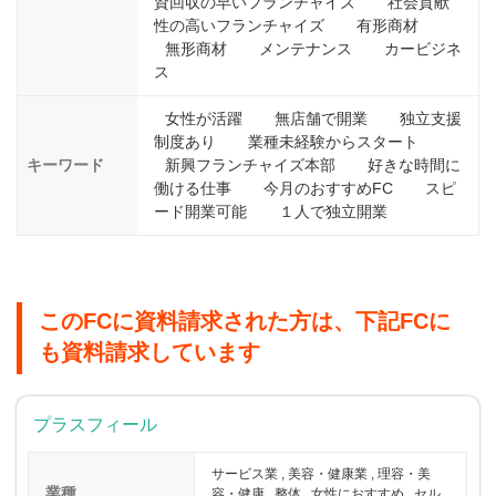
資回収の早いフランチャイズ
社会貢献
性の高いフランチャイズ
有形商材
無形商材
メンテナンス
カービジネ
ス
女性が活躍
無店舗で開業
独立支援
制度あり
業種未経験からスタート
キーワード
新興フランチャイズ本部
好きな時間に
働ける仕事
今月のおすすめFC
スピ
ード開業可能
１人で独立開業
このFCに資料請求された方は、下記FCに
も資料請求しています
プラスフィール
サービス業 , 美容・健康業 , 理容・美
業種
容・健康 , 整体 , 女性におすすめ , セル