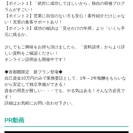
【ポイント１】「絶対に成功してほしいから」独自の研修プログ
ラムがすごい！
【ポイント２】営業に自信のない方も安心！案件紹介だけじゃな
い！充実の集客サポートあり！
【ポイント３】成功の秘訣は「見せかけの年商」より「いくら手
元に残るか」
少しでもご興味をお持ち頂けましたら、「資料請求」からより詳
しい資料をご確認ください！
オンライン説明会も開催中です！
◆首都圏限定 新プラン登場◆
自己資金10万円のみで業務委託として、1年～2年報酬をもらいな
がら安定して独立準備ができる！
資金の用意が難しい・・・でも、やる気はある！そんな方必見で
す！
詳細はお気軽にお問い合わせ下さい。
PR動画