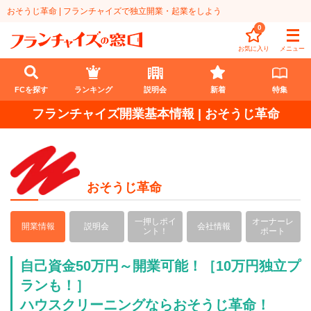
おそうじ革命 | フランチャイズで独立開業・起業をしよう
0
お気に入り
メニュー
FCを探す
ランキング
説明会
新着
特集
フランチャイズ開業基本情報 | おそうじ革命
FCを探す
業種
おそうじ革命
代理店業
開業資金
教育・保育業
1円〜100万円
エリア
一押しポイ
オーナーレ
開業情報
説明会
会社情報
ント！
ポート
飲食・菓子業
101万円～300万円
北海道
ランキング
自己資金50万円～開業可能！［10万円独立プ
サービス業
301万円～500万円
東北
ランも！］
説明会
総合ランキング
ハウスクリーニングならおそうじ革命！
無店舗系
501万円～1000万円
甲信越・北陸