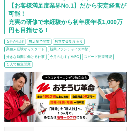
介護
イベント
【お客様満足度業界No.1】だから安定経営が
小売業
1001万円以上
関東
可能！
塾
お役立ち情報コラム
充実の研修で未経験から初年度年収1,000万
介護・福祉業
東海
飲食
円も目指せる！
美容・健康業
近畿
会員登録
ログイン
リペアクリーニング
女性が活躍
無店舗で開業
独立支援制度あり
海外FC本部
四国
業種未経験からスタート
新興フランチャイズ本部
100万以下で開業
好きな時間に働ける仕事
今月のおすすめFC
スピード開業可能
インターン独立・社員募集
中国
夫婦で開業
１人で独立開業
九州・沖縄
脱サラで開業
法人様オススメ
副業・サイドビジネス
週間ランキング