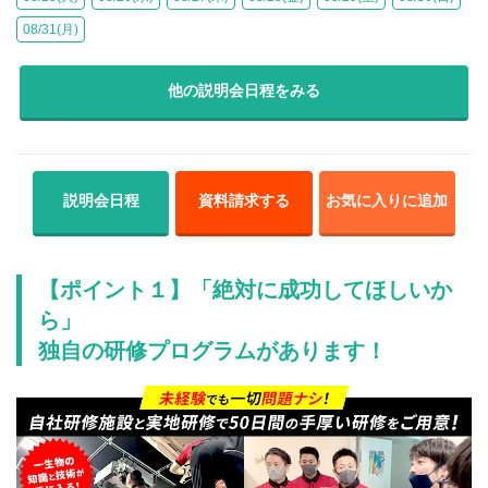
08/31(月)
他の説明会日程をみる
説明会日程
資料請求する
お気に入りに追加
【ポイント１】「絶対に成功してほしいか
ら」
独自の研修プログラムがあります！