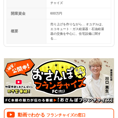
チャイズ
開業資金
600万円
売り上げを作りながら… オユデルは、
エコキュート・ガス給湯器・石油給湯
概要
器の交換を中心に、住宅設備に関す
る…
動画
わかる
フランチャイズ
窓口
で
の