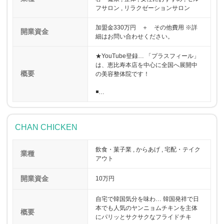
フサロン , リラクゼーションサロン
加盟金330万円 ＋ その他費用 ※詳
開業資金
細はお問い合わせください。
★YouTube登録… 「プラスフィール」
は、恵比寿本店を中心に全国へ展開中
概要
の美容整体院です！
◾…
CHAN CHICKEN
飲食・菓子業 , からあげ , 宅配・テイク
業種
アウト
開業資金
10万円
自宅で韓国気分を味わ… 韓国発祥で日
本でも人気のヤンニョムチキンを主体
概要
にパリッとサクサクなフライドチキ