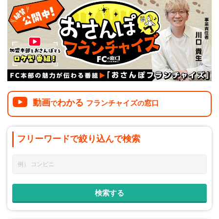
介護
イベント
小売業
1001万円以上
関東
塾
お役立ち情報コラム
介護・福祉業
東海
飲食
美容・健康業
近畿
会員登録
ログイン
リペアクリーニング
海外FC本部
四国
100万以下で開業
インターン独立・社員募集
動画
わかる
中国
フランチャイズ
窓口
で
の
夫婦で開業
九州・沖縄
脱サラで開業
フリーワードで
絞り込んで
検索
法人様オススメ
副業・サイドビジネス
週間ランキング