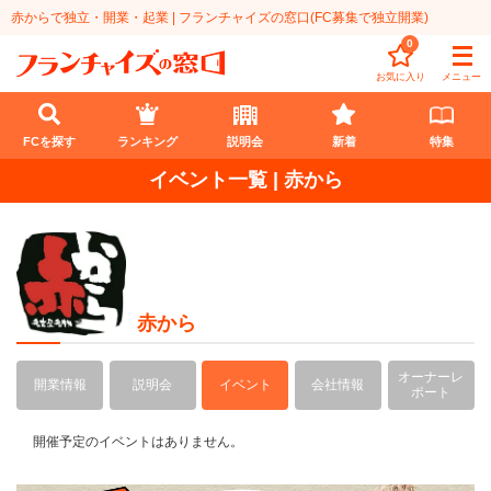
赤からで独立・開業・起業 | フランチャイズの窓口(FC募集で独立開業)
0
お気に入り
メニュー
FCを探す
ランキング
説明会
新着
特集
イベント一覧 | 赤から
FCを探す
業種
代理店業
開業資金
赤から
教育・保育業
1円〜100万円
エリア
オーナーレ
開業情報
説明会
イベント
会社情報
飲食・菓子業
ポート
101万円～300万円
北海道
ランキング
サービス業
301万円～500万円
開催予定のイベントはありません。
東北
説明会
総合ランキング
無店舗系
501万円～1000万円
甲信越・北陸