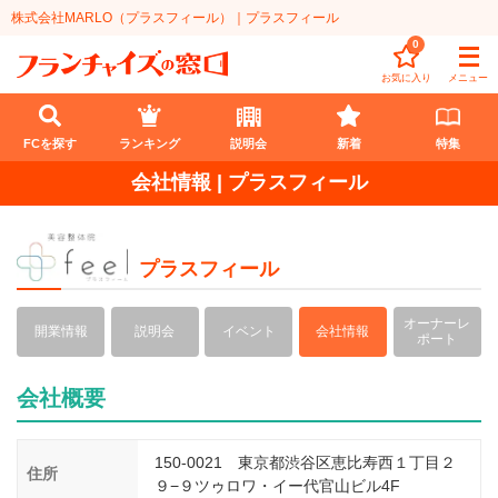
株式会社MARLO（プラスフィール）｜プラスフィール
0
お気に入り
メニュー
FCを探す
ランキング
説明会
新着
特集
会社情報 | プラスフィール
FCを探す
業種
プラスフィール
代理店業
開業資金
オーナーレ
開業情報
説明会
イベント
会社情報
ポート
教育・保育業
1円〜100万円
エリア
会社概要
飲食・菓子業
101万円～300万円
北海道
ランキング
サービス業
301万円～500万円
東北
説明会
総合ランキング
150-0021 東京都渋谷区恵比寿西１丁目２
住所
９−９ツゥロワ・イー代官山ビル4F
無店舗系
501万円～1000万円
甲信越・北陸