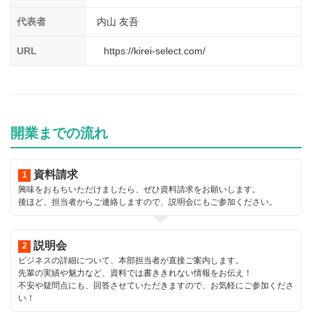
介護
イベント
代表者
内山 友吾
小売業
1001万円以上
関東
塾
お役立ち情報コラム
URL
https://kirei-select.com/
介護・福祉業
東海
飲食
美容・健康業
近畿
会員登録
ログイン
リペアクリーニング
海外FC本部
四国
100万以下で開業
開業までの流れ
インターン独立・社員募集
中国
夫婦で開業
資料請求
九州・沖縄
脱サラで開業
興味をおもちいただけましたら、ぜひ資料請求をお願いします。
後ほど、担当者からご連絡しますので、説明会にもご参加ください。
法人様オススメ
副業・サイドビジネス
説明会
ビジネスの詳細について、本部担当者が直接ご案内します。
週間ランキング
先輩の実績や魅力など、資料では書ききれない情報をお伝え！
不安や疑問点にも、回答させていただきますので、お気軽にご参加くださ
い！