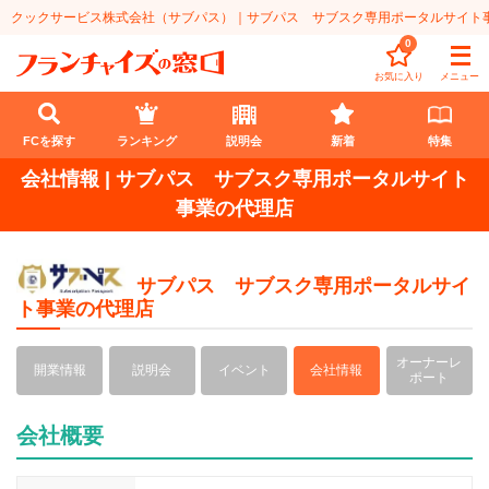
クックサービス株式会社（サブパス）｜サブパス サブスク専用ポータルサイ
0
お気に入り
メニュー
FCを探す
ランキング
説明会
新着
特集
会社情報 | サブパス サブスク専用ポータルサイト
FCを探す
事業の代理店
業種
サブパス サブスク専用ポータルサイ
代理店業
開業資金
ト事業の代理店
教育・保育業
1円〜100万円
エリア
オーナーレ
開業情報
説明会
イベント
会社情報
ポート
飲食・菓子業
101万円～300万円
北海道
ランキング
会社概要
サービス業
301万円～500万円
東北
説明会
総合ランキング
無店舗系
501万円～1000万円
甲信越・北陸