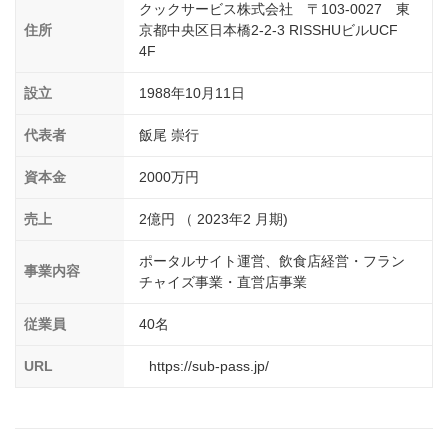
介護
イベント
クックサービス株式会社 〒103-0027 東
住所
京都中央区日本橋2-2-3 RISSHUビルUCF
小売業
1001万円以上
関東
塾
4F
お役立ち情報コラム
介護・福祉業
東海
飲食
設立
1988年10月11日
美容・健康業
近畿
会員登録
ログイン
リペアクリーニング
代表者
飯尾 崇行
海外FC本部
四国
100万以下で開業
資本金
2000万円
インターン独立・社員募集
中国
夫婦で開業
売上
2億円 （ 2023年2 月期)
九州・沖縄
脱サラで開業
ポータルサイト運営、飲食店経営・フラン
事業内容
チャイズ事業・直営店事業
法人様オススメ
従業員
40名
副業・サイドビジネス
URL
https://sub-pass.jp/
週間ランキング