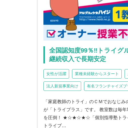
全国認知度99％‼トライ
継続収入で長期安定
女性が活躍
業種未経験からスタート
法人新規事業向け
有名フランチャイズブ
「家庭教師のトライ」のＣＭでおなじみ
が「トライプラス」です。 教室数は毎年増
を圧倒！ ★☆★☆★☆「個別指導塾トラ
トライブ…