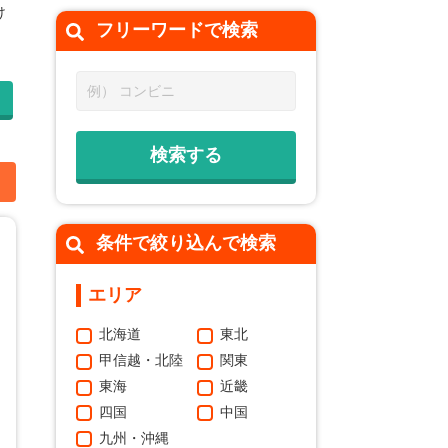
け
フリーワードで
検索
加
条件で絞り込んで検索
エリア
北海道
東北
甲信越・北陸
関東
東海
近畿
四国
中国
九州・沖縄