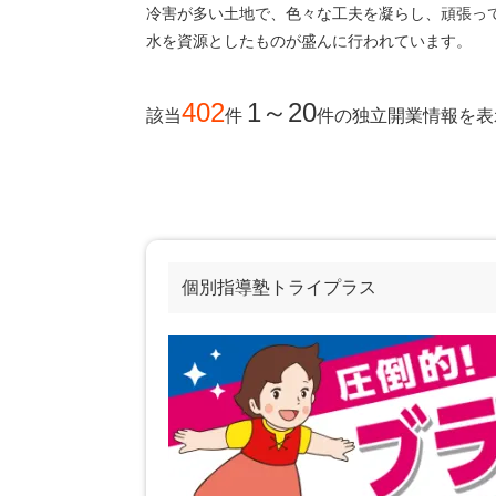
冷害が多い土地で、色々な工夫を凝らし、頑張っ
水を資源としたものが盛んに行われています。
402
1～20
該当
件
件
の独立開業情報を表
個別指導塾トライプラス