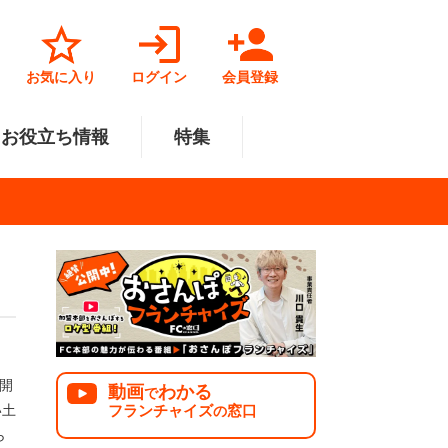
お気に入り
ログイン
会員登録
お役立ち情報
特集
菓子業
円～500万円
・北陸
サービス業
501万円～1000万円
関東
リペアクリーニング
福祉業
美容・健康業
中国
で開業
法人様オススメ
、
開
動画
わかる
で
フランチャイズ
窓口
い土
の
ら