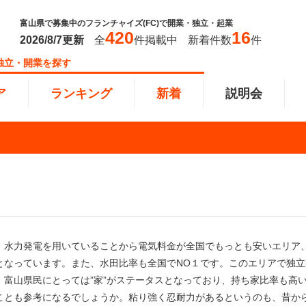
富山県で募集中のフランチャイズ(FC)で開業・独立・起業
420
16
2026/8/7
更新
全
件掲載中
新着件数
件
独立・開業を探す
ア
ランキング
新着
説明会
ンキング
0万円
教育・保育業
101万円～300万円
東北
飲食・
301万
甲信越
塾
飲食
円以上
小売業
近畿
介護・
四国
以下で開業
夫婦で開業
脱サラ
、水力発電を用いていることから電気料金が全国でもっとも安いエリア
本部
縄
インターン独立・社員募集
となっています。また、水田比率も全国でNO１です。このエリアで独立
富山県民にとっては”家”がステータスとなっており、持ち家比率も高
イドビジネス
週間ランキング
ことも参考になるでしょうか。粘り強く忍耐力があるというのも、昔か