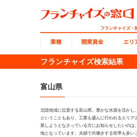
フランチャイズ・
業種
開業資金
エリ
フランチャイズ検索結果
総合ラ
代理店業
1円〜10
北海道
開業資金
富山県
エリア
業種
介護
無店舗系
1001万
東海
ランキング
100万
北陸地域に位置する富山県。豊かな水源を活かし
海外FC
九州・沖
ということもあり、工業も盛んに行われるエリア
業しようとなさっている方にお知らせしたいのは、
副業・サ
地となっています。夫婦で共働きする世帯も多い