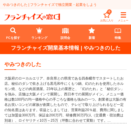
やみつきのした | フランチャイズで独立開業・起業をしよう
0
お気に入り
メニュー
FCを探す
ランキング
説明会
新着
特集
フランチャイズ開業基本情報 | やみつきのした
FCを探す
やみつきのした
業種
大阪府のローカルエリア、奈良県との県境である四条畷市でスタートしたお
代理店業
開業資金
店。秘伝のダシで炊き上げる黒毛和牛にくもつ鍋、幻のたれを使用したホル
モン焼、などの肉居酒屋。23年以上の業歴と、「幻のたれ」と「秘伝ダシ」
教育・保育業
1円〜100万円
エリア
を強み。店舗は大阪メインで展開し、西日本での展開がメイン。メニュー価
格は数100円の均一価格中心の手ごろな価格も強みの一つ。創業者は大阪の有
飲食・菓子業
名お笑いコンビの家族が創業したもので、テレビで取り上げられるなど一定
101万円～300万円
北海道
ランキング
の知名度はあります。収益としましては、営業利益20％超、費用に関しまし
ては加盟金300万円、保証金200万円、研修費30万円/人（交通費・宿泊費は
サービス業
301万円～500万円
東北
説明会
総合ランキング
別途）、ロイヤリティ10万～25万（坪数に合わせて変動）です。…
無店舗系
501万円～1000万円
甲信越・北陸