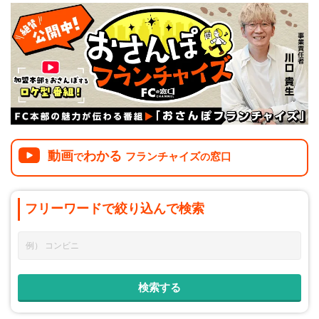
介護
イベント
小売業
1001万円以上
関東
塾
お役立ち情報コラム
介護・福祉業
東海
飲食
美容・健康業
近畿
会員登録
ログイン
リペアクリーニング
海外FC本部
四国
100万以下で開業
インターン独立・社員募集
中国
夫婦で開業
動画
わかる
フランチャイズ
窓口
で
の
九州・沖縄
脱サラで開業
フリーワードで
絞り込んで
検索
法人様オススメ
副業・サイドビジネス
週間ランキング