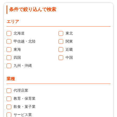
条件で絞り込んで検索
エリア
北海道
東北
甲信越・北陸
関東
東海
近畿
四国
中国
九州・沖縄
業種
代理店業
教育・保育業
飲食・菓子業
サービス業