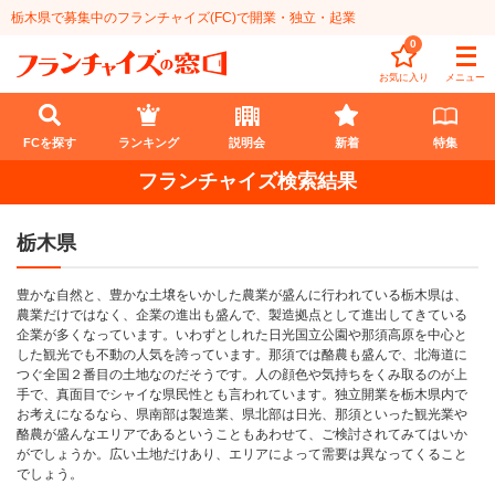
栃木県で募集中のフランチャイズ(FC)で開業・独立・起業
0
お気に入り
メニュー
FCを探す
ランキング
説明会
新着
特集
フランチャイズ検索結果
FCを探す
栃木県
業種
豊かな自然と、豊かな土壌をいかした農業が盛んに行われている栃木県は、
代理店業
開業資金
農業だけではなく、企業の進出も盛んで、製造拠点として進出してきている
企業が多くなっています。いわずとしれた日光国立公園や那須高原を中心と
教育・保育業
1円〜100万円
エリア
した観光でも不動の人気を誇っています。那須では酪農も盛んで、北海道に
つぐ全国２番目の土地なのだそうです。人の顔色や気持ちをくみ取るのが上
飲食・菓子業
手で、真面目でシャイな県民性とも言われています。独立開業を栃木県内で
101万円～300万円
北海道
ランキング
お考えになるなら、県南部は製造業、県北部は日光、那須といった観光業や
酪農が盛んなエリアであるということもあわせて、ご検討されてみてはいか
サービス業
301万円～500万円
東北
説明会
総合ランキング
がでしょうか。広い土地だけあり、エリアによって需要は異なってくること
でしょう。
無店舗系
501万円～1000万円
甲信越・北陸