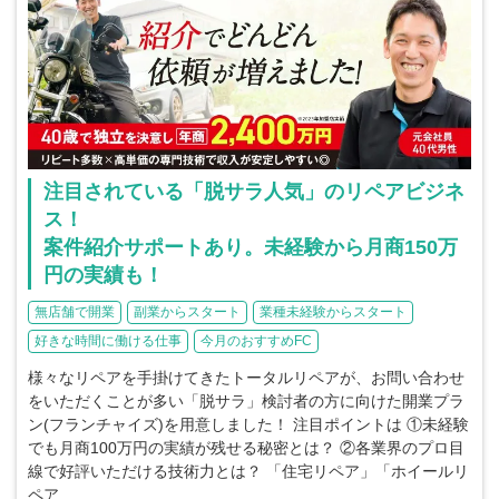
注目されている「脱サラ人気」のリペアビジネ
ス！
案件紹介サポートあり。未経験から月商150万
円の実績も！
無店舗で開業
副業からスタート
業種未経験からスタート
好きな時間に働ける仕事
今月のおすすめFC
様々なリペアを手掛けてきたトータルリペアが、お問い合わせ
をいただくことが多い「脱サラ」検討者の方に向けた開業プラ
ン(フランチャイズ)を用意しました！ 注目ポイントは ①未経験
でも月商100万円の実績が残せる秘密とは？ ②各業界のプロ目
線で好評いただける技術力とは？ 「住宅リペア」「ホイールリ
ペア…