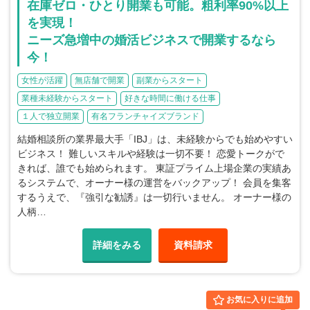
在庫ゼロ・ひとり開業も可能。粗利率90%以上
を実現！
ニーズ急増中の婚活ビジネスで開業するなら
今！
女性が活躍
無店舗で開業
副業からスタート
業種未経験からスタート
好きな時間に働ける仕事
１人で独立開業
有名フランチャイズブランド
結婚相談所の業界最大手「IBJ」は、未経験からでも始めやすい
ビジネス！ 難しいスキルや経験は一切不要！ 恋愛トークがで
きれば、誰でも始められます。 東証プライム上場企業の実績あ
るシステムで、オーナー様の運営をバックアップ！ 会員を集客
するうえで、『強引な勧誘』は一切行いません。 オーナー様の
人柄…
詳細をみる
資料請求
お気に入りに追加