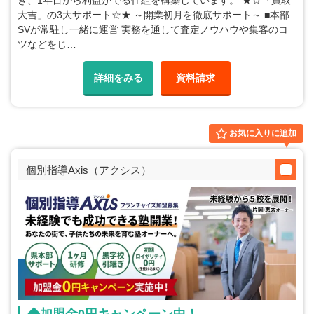
き、1年目から利益がでる仕組を構築しています。 ★☆「買取
大吉」の3大サポート☆★ ～開業初月を徹底サポート～ ■本部
SVが常駐し一緒に運営 実務を通して査定ノウハウや集客のコ
ツなどをじ…
詳細をみる
資料請求
お気に入りに追加
個別指導Axis（アクシス）
◆加盟金0円キャンペーン中！