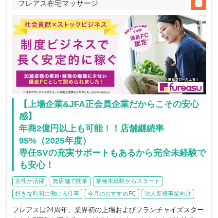
フレアス在宅マッサージ
【上場企業&JFA正会員企業だからこその安心
感】
年商2億円以上も可能！！店舗継続率
95%（2025年度）
専任SVの充実サポートもあるから完全未経験で
も安心！
女性が活躍
無店舗で開業
業種未経験からスタート
好きな時間に働ける仕事
今月のおすすめFC
法人新規事業向け
フレアスは24周年、業界初の上場およびフランチャイズスター