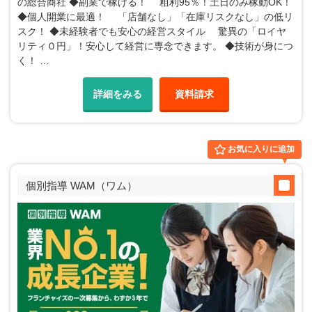
の総合商社 ◆副業で稼げる！ 粗利95％！土日のみ稼動OK！
◆個人開業に最適！ 「店舗なし」「在庫リスクなし」の低リ
スク！ ◆未経験者でも安心の経営スタイル 驚異の「ロイヤ
リティ０円」！安心して経営に専念できます。 ◆技術が身につ
く！ …
詳細をみる
資料請求
お気に入りに追加
個別指導 WAM（ワム）