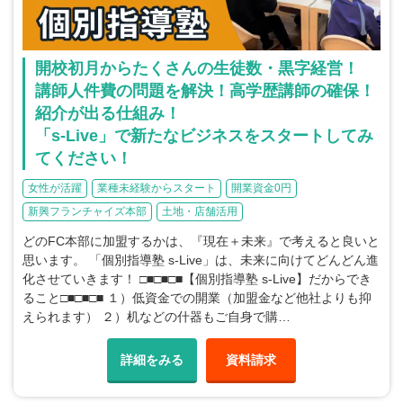
開校初月からたくさんの生徒数・黒字経営！
講師人件費の問題を解決！高学歴講師の確保！
紹介が出る仕組み！
「s-Live」で新たなビジネスをスタートしてみ
てください！
女性が活躍
業種未経験からスタート
開業資金0円
新興フランチャイズ本部
土地・店舗活用
どのFC本部に加盟するかは、『現在＋未来』で考えると良いと
思います。 「個別指導塾 s-Live」は、未来に向けてどんどん進
化させていきます！ □■□■□■【個別指導塾 s-Live】だからでき
ること□■□■□■ １）低資金での開業（加盟金など他社よりも抑
えられます） ２）机などの什器もご自身で購…
詳細をみる
資料請求