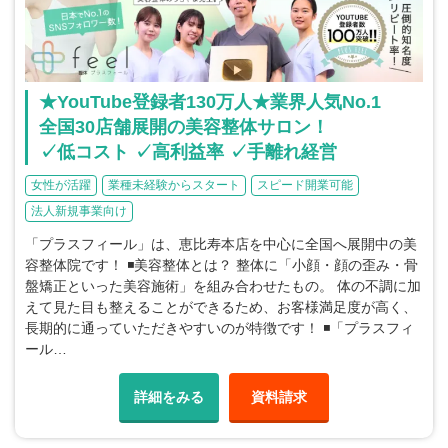
★YouTube登録者130万人★業界人気No.1
全国30店舗展開の美容整体サロン！
✓低コスト ✓高利益率 ✓手離れ経営
女性が活躍
業種未経験からスタート
スピード開業可能
法人新規事業向け
「プラスフィール」は、恵比寿本店を中心に全国へ展開中の美
容整体院です！ ◾️美容整体とは？ 整体に「小顔・顔の歪み・骨
盤矯正といった美容施術」を組み合わせたもの。 体の不調に加
えて見た目も整えることができるため、お客様満足度が高く、
長期的に通っていただきやすいのが特徴です！ ◾️「プラスフィ
ール…
詳細をみる
資料請求