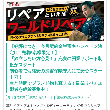
【好評につき、今月契約金半額キャンペーン決
定!! 先着5名様限定！】
「独立したい方必見！」充実の開業サポート制
度がスタート
初心者でも格安の損害保険導入にて安心スター
ト可！
空き時間でブランド物も直せる！副業リペア加
盟者を絶賛募集中！
無店舗で開業
副業からスタート
業種未経験からスタート
革リペア・アルミ・木工･ボディーコーティング何でもリペア