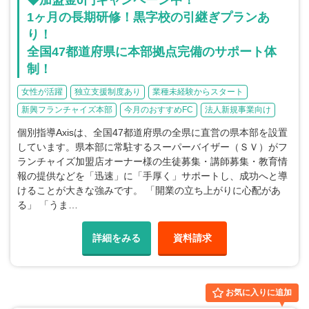
1ヶ月の長期研修！黒字校の引継ぎプランあ
り！
全国47都道府県に本部拠点完備のサポート体
制！
女性が活躍
独立支援制度あり
業種未経験からスタート
新興フランチャイズ本部
今月のおすすめFC
法人新規事業向け
個別指導Axisは、全国47都道府県の全県に直営の県本部を設置
しています。県本部に常駐するスーパーバイザー（ＳＶ）がフ
ランチャイズ加盟店オーナー様の生徒募集・講師募集・教育情
報の提供などを「迅速」に「手厚く」サポートし、成功へと導
けることが大きな強みです。 「開業の立ち上がりに心配があ
る」 「うま…
詳細をみる
資料請求
お気に入りに追加