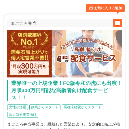
お気に入りに追加
まごころ弁当
業界唯一の上場企業！FC版令和の虎にも出演！
月収300万円可能な高齢者向け配食サービ
ス！！
女性が活躍
副業からスタート
業種未経験からスタート
法人新規事業向け
まごころ弁当事業は、継続した営業により、安定的に売上が積