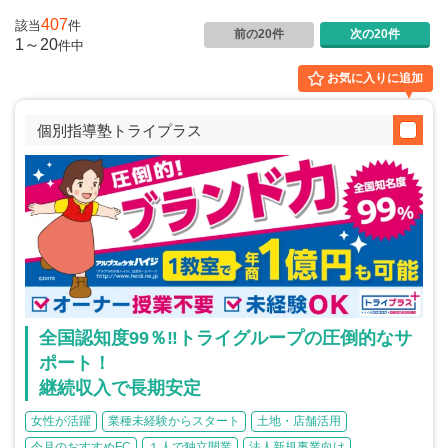
介護
イベント
407
該当
件
小売業
前の20件
次の20件
1001万円以上
関東
1～20
件
中
塾
お役立ち情報コラム
介護・福祉業
お気に入りに追加
東海
飲食
美容・健康業
近畿
会員登録
ログイン
個別指導塾トライプラス
リペアクリーニング
海外FC本部
四国
100万以下で開業
インターン独立・社員募集
中国
夫婦で開業
九州・沖縄
脱サラで開業
法人様オススメ
全国認知度99％‼トライグループの圧倒的なサ
副業・サイドビジネス
ポート！
週間ランキング
継続収入で長期安定
女性が活躍
業種未経験からスタート
土地・店舗活用
今月のおすすめFC
１人で独立開業
法人新規事業向け