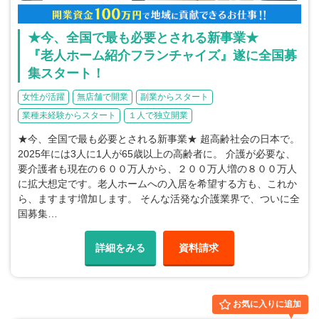
★今、全国で最も必要とされる新事業★
『老人ホーム紹介フランチャイズ』遂に全国募
集スタート！
女性が活躍
無店舗で開業
副業からスタート
業種未経験からスタート
１人で独立開業
★今、全国で最も必要とされる新事業★ 超高齢社会の日本で。
2025年には3人に1人が65歳以上の高齢者に。 介護が必要な、
要介護者も現在の６００万人から、２００万人増の８００万人
に拡大想定です。老人ホームへの入居を希望する方も、これか
ら、ますます増加します。 そんな活発な介護業界で、ついに全
国募集…
詳細をみる
資料請求
お気に入りに追加