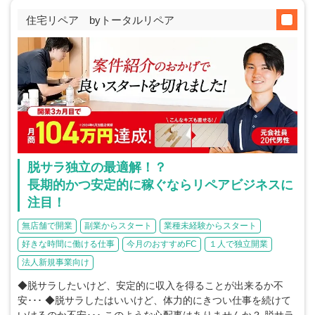
住宅リペア byトータルリペア
脱サラ独立の最適解！？
長期的かつ安定的に稼ぐならリペアビジネスに
注目！
無店舗で開業
副業からスタート
業種未経験からスタート
好きな時間に働ける仕事
今月のおすすめFC
１人で独立開業
法人新規事業向け
◆脱サラしたいけど、安定的に収入を得ることが出来るか不
安･･･ ◆脱サラしたはいいけど、体力的にきつい仕事を続けて