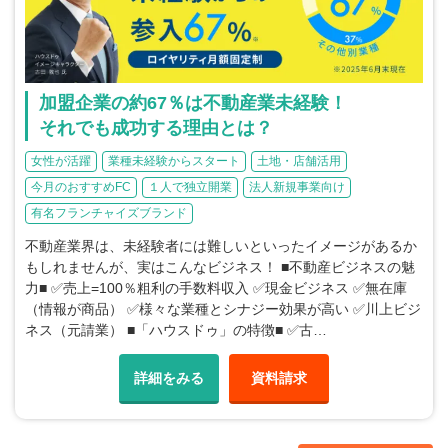
加盟企業の約67％は不動産業未経験！
それでも成功する理由とは？
女性が活躍
業種未経験からスタート
土地・店舗活用
今月のおすすめFC
１人で独立開業
法人新規事業向け
有名フランチャイズブランド
不動産業界は、未経験者には難しいといったイメージがあるか
もしれませんが、実はこんなビジネス！ ■不動産ビジネスの魅
力■ ✅️売上=100％粗利の手数料収入 ✅️現金ビジネス ✅️無在庫
（情報が商品） ✅️様々な業種とシナジー効果が高い ✅️川上ビジ
ネス（元請業） ■「ハウスドゥ」の特徴■ ✅️古…
詳細をみる
資料請求