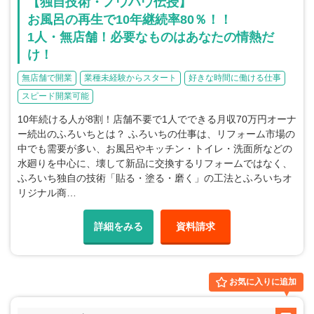
【独自技術・ノウハウ伝授】
お風呂の再生で10年継続率80％！！
1人・無店舗！必要なものはあなたの情熱だ
け！
無店舗で開業
業種未経験からスタート
好きな時間に働ける仕事
スピード開業可能
10年続ける人が8割！店舗不要で1人でできる月収70万円オーナ
ー続出のふろいちとは？ ふろいちの仕事は、リフォーム市場の
中でも需要が多い、お風呂やキッチン・トイレ・洗面所などの
水廻りを中心に、壊して新品に交換するリフォームではなく、
ふろいち独自の技術「貼る・塗る・磨く」の工法とふろいちオ
リジナル商…
詳細をみる
資料請求
お気に入りに追加