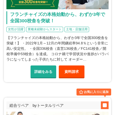
フランチャイズの本格始動から、わずか3年で
全国300校舎を突破！
女性が活躍
業種未経験からスタート
土地・店舗活用
【フランチャイズの本格始動から、わずか3年で全国300校舎を
突破！】 ・2022年1月～12月の年間継続率94.8％という非常に
高い安定性。 ・全国336校舎（直営136校舎／FC141校舎／開
校準備中59校舎）を達成。 コロナ禍で学習状況や進捗がバラバ
ラになってしまった子供たちに対して オーダー…
詳細をみる
資料請求
お気に入りに追加
総合リペア byトータルリペア