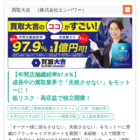
買取大吉 （株式会社エンパワー）
【年間店舗継続率97.9％】
成長中の買取業界で「失敗させない」をモット
ーに！
低リスク・高収益で独立開業！
女性が活躍
業種未経験からスタート
土地・店舗活用
今月のおすすめFC
スピード開業可能
法人新規事業向け
「オーナー様に損をさせない、失敗させない」をモットーに脅
威のフランチャイズサポートを展開！ 未経験・1人で開業で