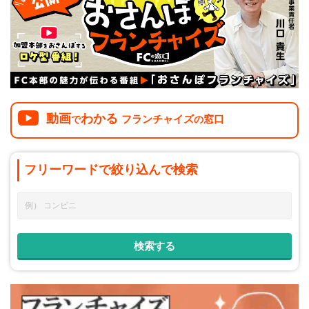
介護
イベント
小売業
1001万円以上
関東
塾
お役立ち情報コラム
介護・福祉業
東海
飲食
美容・健康業
近畿
会員登録
ログイン
リペアクリーニング
海外FC本部
四国
動画
わかる
フランチャイズ
窓口
100万以下で開業
で
の
インターン独立・社員募集
中国
夫婦で開業
フリーワードで
絞り込んで
検索
九州・沖縄
脱サラで開業
法人様オススメ
副業・サイドビジネス
週間ランキング