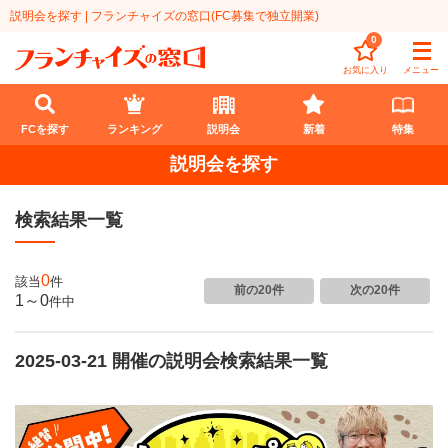
説明会を探す | フランチャイズの窓口(FC募集で独立開業)
0
お気に入り
メニュー
FCを探す
ランキング
説明会
新着
特集
説明会を探す
FCを探す
検索結果一覧
業種
代理店業
開業資金
0
該当
件
前の20件
次の20件
1～0
件
中
教育・保育業
1円〜100万円
エリア
飲食・菓子業
2025-03-21 開催の説明会検索結果一覧
101万円～300万円
北海道
ランキング
サービス業
301万円～500万円
東北
説明会
総合ランキング
無店舗系
501万円～1000万円
甲信越・北陸