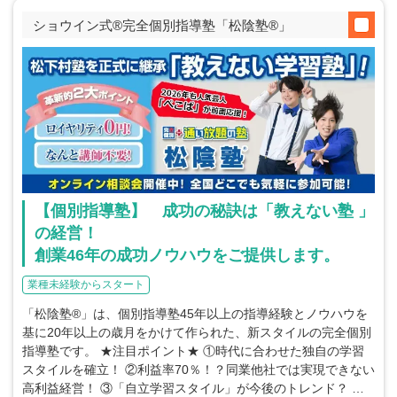
ショウイン式®完全個別指導塾「松陰塾®」
【個別指導塾】 成功の秘訣は「教えない塾 」
の経営！
創業46年の成功ノウハウをご提供します。
業種未経験からスタート
「松陰塾®」は、個別指導塾45年以上の指導経験とノウハウを
基に20年以上の歳月をかけて作られた、新スタイルの完全個別
指導塾です。 ★注目ポイント★ ①時代に合わせた独自の学習
スタイルを確立！ ②利益率70％！？同業他社では実現できない
高利益経営！ ③「自立学習スタイル」が今後のトレンド？ …