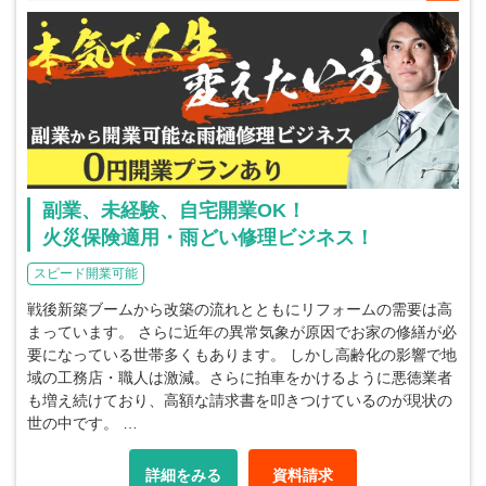
副業、未経験、自宅開業OK！
火災保険適用・雨どい修理ビジネス！
スピード開業可能
戦後新築ブームから改築の流れとともにリフォームの需要は高
まっています。 さらに近年の異常気象が原因でお家の修繕が必
要になっている世帯多くもあります。 しかし高齢化の影響で地
域の工務店・職人は激減。さらに拍車をかけるように悪徳業者
も増え続けており、高額な請求書を叩きつけているのが現状の
世の中です。 …
詳細をみる
資料請求