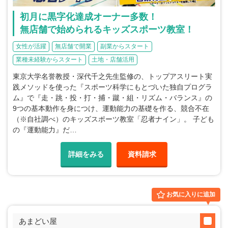
初月に黒字化達成オーナー多数！
無店舗で始められるキッズスポーツ教室！
女性が活躍
無店舗で開業
副業からスタート
業種未経験からスタート
土地・店舗活用
東京大学名誉教授・深代千之先生監修の、トップアスリート実
践メソッドを使った『スポーツ科学にもとづいた独自プログラ
ム』で『走・跳・投・打・捕・蹴・組・リズム・バランス』の
9つの基本動作を身につけ、運動能力の基礎を作る、競合不在
（※自社調べ）のキッズスポーツ教室「忍者ナイン」。 子ども
の『運動能力』だ…
詳細をみる
資料請求
お気に入りに追加
あまどい屋