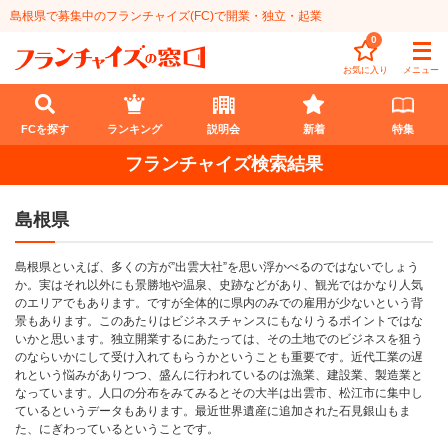
島根県で募集中のフランチャイズ(FC)で開業・独立・起業
0
お気に入り
メニュー
FCを探す
ランキング
説明会
新着
特集
フランチャイズ検索結果
FCを探す
島根県
業種
島根県といえば、多くの方が”出雲大社”を思い浮かべるのではないでしょう
代理店業
開業資金
か。実はそれ以外にも景勝地や温泉、史跡などがあり、観光ではかなり人気
のエリアでもあります。ですが全体的に県内のみでの雇用が少ないという背
教育・保育業
1円〜100万円
エリア
景もあります。このあたりはビジネスチャンスにもなりうるポイントではな
いかと思います。独立開業するにあたっては、その土地でのビジネスを狙う
飲食・菓子業
のならいかにして受け入れてもらうかということも重要です。近代工業の遅
101万円～300万円
北海道
ランキング
れという悩みがありつつ、盛んに行われているのは漁業、建設業、製造業と
なっています。人口の分布をみてみるとその大半は出雲市、松江市に集中し
サービス業
301万円～500万円
東北
説明会
総合ランキング
ているというデータもあります。最近世界遺産に追加された石見銀山もま
た、にぎわっているということです。
無店舗系
501万円～1000万円
甲信越・北陸