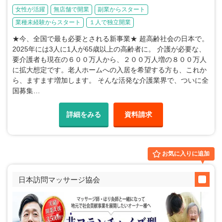
女性が活躍
無店舗で開業
副業からスタート
業種未経験からスタート
１人で独立開業
★今、全国で最も必要とされる新事業★ 超高齢社会の日本で。
2025年には3人に1人が65歳以上の高齢者に。 介護が必要な、
要介護者も現在の６００万人から、２００万人増の８００万人
に拡大想定です。老人ホームへの入居を希望する方も、これか
ら、ますます増加します。 そんな活発な介護業界で、ついに全
国募集…
詳細をみる
資料請求
お気に入りに追加
日本訪問マッサージ協会