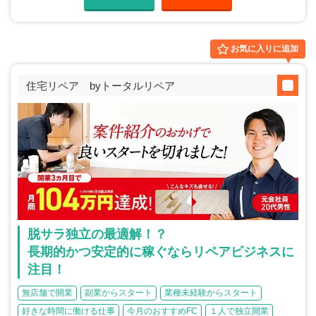
お気に入りに追加
住宅リペア byトータルリペア
脱サラ独立の最適解！？
長期的かつ安定的に稼ぐならリペアビジネスに
注目！
無店舗で開業
副業からスタート
業種未経験からスタート
好きな時間に働ける仕事
今月のおすすめFC
１人で独立開業