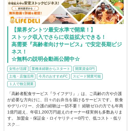
【業界ダントツ最安水準で開業！】
ストック収入でさらに収益拡大できる！
高需要『高齢者向けサービス』で安定長期ビジ
ネス！
☆無料の説明会動画公開中☆
女性が活躍
業種未経験からスタート
開業資金0円
土地・店舗活用
今月のおすすめFC
スピード開業可能
１人で独立開業
「高齢者配食サービス『ライフデリ』」は、ご高齢の方や介護
が必要な方向けに、日々のお弁当を届けるサービスです。 飲食
やデリバリー、介護の経験は一切不要！ 経験ゼロの方でも年商
1億円超え、年収1,200万円超えのオーナー様実例も多数ありま
す。 加盟金・保証金・ロイヤリティー0円で、低コスト・低リ
スク…