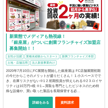
新業態でメディアも熱視線！
「銀座屋」がついに創業フランチャイズ加盟店
募集開始！！
女性が活躍
業種未経験からスタート
新興フランチャイズ本部
土地・店舗活用
法人新規事業向け
2020年7月10日にFC展開を開始した銀座屋は FC店舗展開初期
の今だからこそのメリットが盛りだくさん！ 1.小スペースでで
き、在庫リスクがない※1 2.初期投資が抑えられる※2 3.ロイヤ
リティは10万円+税 ※1→買取を専門としたビジネスのため特
殊な設備や、買い取った製品を長期保管する必…
詳細をみる
資料請求