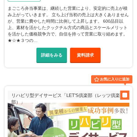
まごころ弁当事業は、継続した営業により、安定的に売上が積
み上がっていきます。 立ち上げ当初の売上は大きくありません
が、営業に費やした時間に比例して上昇します。 600品目以
上、素材を活かしたクックチル方式の商品とスケールメリット
を活かした価格競争力で、自信を持って営業に取り組めます。
★☆★３つの…
詳細をみる
資料請求
お気に入りに追加
リハビリ型デイサービス「LET’S倶楽部（レッツ倶楽
部）」