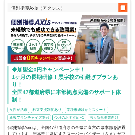
個別指導Axis（アクシス）
◆加盟金0円キャンペーン中！
1ヶ月の長期研修！黒字校の引継ぎプランあ
り！
全国47都道府県に本部拠点完備のサポート体
制！
女性が活躍
独立支援制度あり
業種未経験からスタート
新興フランチャイズ本部
今月のおすすめFC
法人新規事業向け
個別指導Axisは、全国47都道府県の全県に直営の県本部を設置
しています。県本部に常駐するスーパーバイザー（ＳＶ）がフ