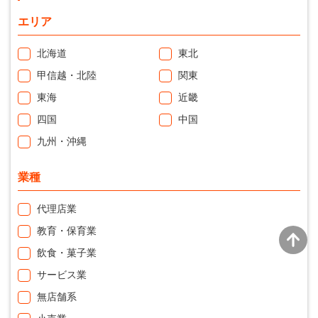
エリア
北海道
東北
甲信越・北陸
関東
東海
近畿
四国
中国
九州・沖縄
業種
代理店業
教育・保育業
飲食・菓子業
サービス業
無店舗系