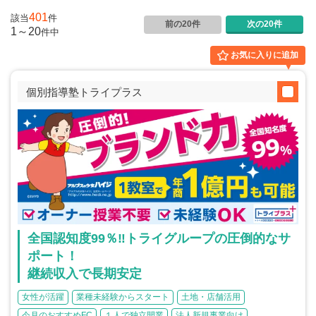
介護
イベント
401
該当
件
小売業
前の20件
次の20件
1001万円以上
関東
1～20
件
中
塾
お役立ち情報コラム
介護・福祉業
お気に入りに追加
東海
飲食
美容・健康業
近畿
会員登録
ログイン
個別指導塾トライプラス
リペアクリーニング
海外FC本部
四国
100万以下で開業
インターン独立・社員募集
中国
夫婦で開業
九州・沖縄
脱サラで開業
法人様オススメ
全国認知度99％‼トライグループの圧倒的なサ
副業・サイドビジネス
ポート！
週間ランキング
継続収入で長期安定
女性が活躍
業種未経験からスタート
土地・店舗活用
今月のおすすめFC
１人で独立開業
法人新規事業向け