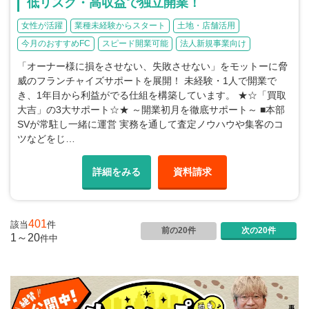
低リスク・高収益で独立開業！
女性が活躍
業種未経験からスタート
土地・店舗活用
今月のおすすめFC
スピード開業可能
法人新規事業向け
「オーナー様に損をさせない、失敗させない」をモットーに脅
威のフランチャイズサポートを展開！ 未経験・1人で開業で
き、1年目から利益がでる仕組を構築しています。 ★☆「買取
大吉」の3大サポート☆★ ～開業初月を徹底サポート～ ■本部
SVが常駐し一緒に運営 実務を通して査定ノウハウや集客のコ
ツなどをじ…
詳細をみる
資料請求
401
該当
件
前の20件
次の20件
1～20
件
中