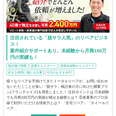
注目されている「脱サラ人気」のリペアビジネ
ス！
案件紹介サポートあり。未経験から月商150万
円の実績も！
無店舗で開業
副業からスタート
業種未経験からスタート
好きな時間に働ける仕事
今月のおすすめFC
様々なリペアを手掛けてきたトータルリペアが、お問い合わせ
をいただくことが多い「脱サラ」検討者の方に向けた開業プラ
ン(フランチャイズ)を用意しました！ 注目ポイントは ①未経験
でも月商100万円の実績が残せる秘密とは？ ②各業界のプロ目
線で好評いただける技術力とは？ 「住宅リペア」「ホイールリ
ペア…