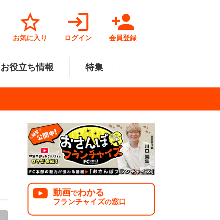
お気に入り
ログイン
会員登録
お役立ち情報
特集
菓子業
円～500万円
・北陸
サービス業
501万円～1000万円
関東
リペアクリーニング
福祉業
美容・健康業
中国
で開業
法人様オススメ
動画
わかる
で
フランチャイズ
窓口
の