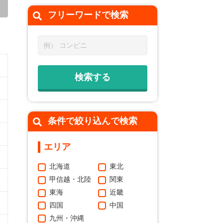
フリーワードで
検索
条件で絞り込んで検索
エリア
北海道
東北
甲信越・北陸
関東
東海
近畿
四国
中国
九州・沖縄