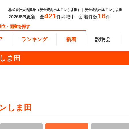
株式会社大吉興業（炭火焼肉ホルモンしま田）｜炭火焼肉ホルモンしま田
421
16
2026/8/8
更新
全
件掲載中
新着件数
件
独立・開業を探す
ア
ランキング
新着
説明会
ンしま田
ンキング
0万円
教育・保育業
101万円～300万円
東北
飲食・
301万
甲信越
塾
飲食
円以上
小売業
近畿
介護・
四国
以下で開業
夫婦で開業
脱サラ
本部
縄
インターン独立・社員募集
ンしま田
イドビジネス
週間ランキング