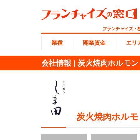
フランチャイズ・
業種
開業資金
エリ
会社情報 | 炭火焼肉ホルモ
総合ラ
代理店業
1円〜10
北海道
開業資金
エリア
業種
介護
無店舗系
1001万
東海
ランキング
100万
海外FC
九州・沖
炭火焼肉ホルモ
副業・サ