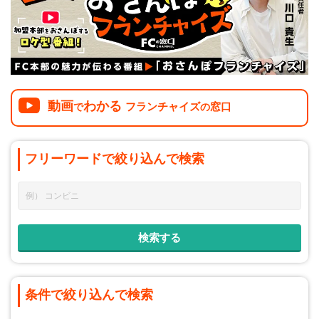
介護
イベント
小売業
1001万円以上
関東
塾
お役立ち情報コラム
介護・福祉業
東海
飲食
美容・健康業
近畿
会員登録
ログイン
リペアクリーニング
動画
わかる
フランチャイズ
窓口
で
の
海外FC本部
四国
100万以下で開業
インターン独立・社員募集
中国
夫婦で開業
フリーワードで
絞り込んで
検索
九州・沖縄
脱サラで開業
法人様オススメ
副業・サイドビジネス
週間ランキング
条件で絞り込んで検索