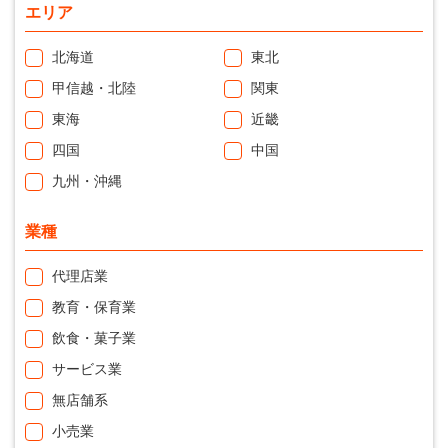
エリア
北海道
東北
甲信越・北陸
関東
東海
近畿
四国
中国
九州・沖縄
業種
代理店業
教育・保育業
飲食・菓子業
サービス業
無店舗系
小売業