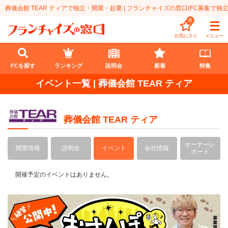
葬儀会館 TEAR ティアで独立・開業・起業 | フランチャイズの窓口(FC募集で独立
0
お気に入り
メニュー
FCを探す
ランキング
説明会
新着
特集
イベント一覧 | 葬儀会館 TEAR ティア
FCを探す
業種
葬儀会館 TEAR ティア
代理店業
開業資金
オーナーレ
開業情報
説明会
イベント
会社情報
ポート
教育・保育業
1円〜100万円
エリア
開催予定のイベントはありません。
飲食・菓子業
101万円～300万円
北海道
ランキング
サービス業
301万円～500万円
東北
説明会
総合ランキング
無店舗系
501万円～1000万円
甲信越・北陸