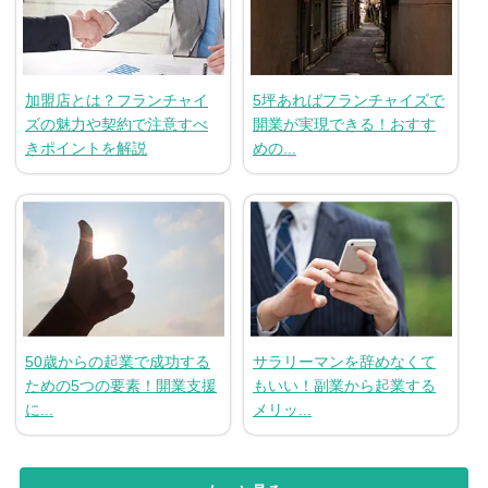
加盟店とは？フランチャイ
5坪あればフランチャイズで
ズの魅力や契約で注意すべ
開業が実現できる！おすす
きポイントを解説
めの...
50歳からの起業で成功する
サラリーマンを辞めなくて
ための5つの要素！開業支援
もいい！副業から起業する
に...
メリッ...