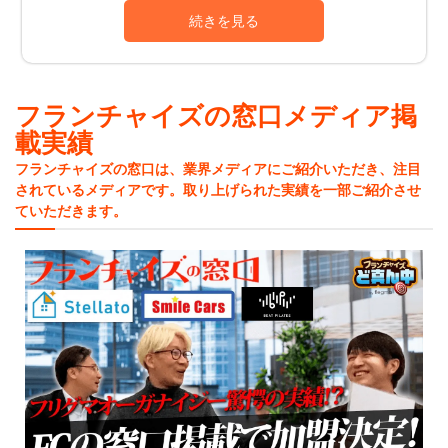
いいんだろう」、「HPで記事を見るだけじゃなく直接FC
も、継続的に加盟店をサポートし続けてくれるのです。
業界に詳しい専門的な話を聞いてみたい」などでお困り
例えば、手間や時間、場合によっては費用もかけておこ
な方でも、コンサル担当をお付けさせていただき、面談
なう業務を本部がフォローしてくれる場合があります。
から始めさせていただくこともできますので、お気軽に
具体的には、行政などへ申請手続きをするための書類作
お問い合わせください。
成代行や新商品の開発などがあります。こうした本部の
フランチャイズの窓口メディア掲
開業資金や収益モデル、ロイヤリティーなどの開業情報
フォローによって、加盟者は営業に専念することができ
も、しっかりと掲載させていただいておりますので、独
載実績
るのです。
立開業や起業をする方は、比較検討する際の材料にお役
また本部では経営や販促方法などがマニュアル化されて
フランチャイズの窓口は、業界メディアにご紹介いただき、注目
立てください。
いるだけでなく、本部社員から定期的に運営指導やアド
されているメディアです。取り上げられた実績を一部ご紹介させ
「フランチャイズの窓口」は、FC本部の情報はもちろ
バイスなどを受けられる場合もあります。ほかにも店舗
ていただきます。
ん、はじめて独立開業や起業をする方に役立つ、フラン
を設ける業種では、さまざまな経費を本部が負担してく
チャイズの基礎知識も豊富に取り揃えてますので、ぜひ
れるなど資金面でもフォローが充実している本部もある
ご活用ください。
のです。
◯未経験でも安心して独立開業できる
フランチャイズ経営であれば、時間をかけて経験を積ま
なくてもさまざまなノウハウが一度に入手できるメリッ
トがあります。加盟する本部に研修制度があれば、業界
が未経験であっても一定の知識や技術を身につけてから
独立開業することができるのです。
中には、約1か月前後かけて徹底した技術研修をおこなう