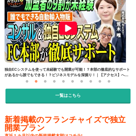
の活
独自ECシステムを使って未経験でも開業が可能！？本部の徹底的なサポート
加
んぽ
があるから誰でもできる！？ビジネスモデルを深掘り！｜【アクセス】へお
く
さんぽフランチャイズ！vol.2
ャ
一覧はこちら
新着掲載のフランチャイズで独立
開業プラン
直近１カ月以内の新規掲載本部はコチラ!