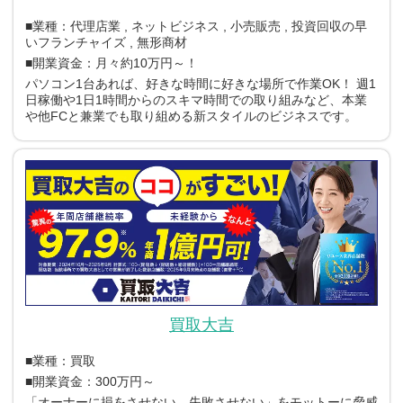
■業種：代理店業 , ネットビジネス , 小売販売 , 投資回収の早
いフランチャイズ , 無形商材
■開業資金：月々約10万円～！
パソコン1台あれば、好きな時間に好きな場所で作業OK！
週1
日稼働や1日1時間からのスキマ時間での取り組みなど、本業
や他FCと兼業でも取り組める新スタイルのビジネスです。
買取大吉
■業種：買取
■開業資金：300万円～
「オーナーに損をさせない、失敗させない」をモットーに脅威