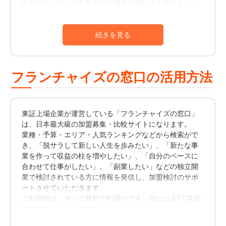
所有していなくても本部が店舗を準備してくれるという
金・保証金の初期費用に加え、ロイヤリティの支払いな
契約プランがあります。店舗が必要な事業の立ち上げに
どの支出も発生します。本部によって開業資金やロイヤ
は規模によって1,000万円以上の自己資金が必要になるこ
リティ金額も異なるため、資金計画を立てて慎重に加盟
とが多いことから、こうしたサポートは大きな強みとい
先を選ぶことが重要です。
えます。
また本部では、加盟金などの初期費用が不要で開業でき
る制度など独自の開業制度を設けていることが多くあり
フランチャイズの窓口の活用方法
ます。ほかにも、黒字経営している既存店を顧客や従業
員ごとそのまま引き継げる制度を設けている本部もあり
ます。
営業している既存店の引継ぎであれば、独立開業初月か
東証上場企業が運営している「フランチャイズの窓口」
ら安定した経営を手に入れることができる大きなメリッ
は、日本最大級の加盟募集・比較サイトになります。
トがあります。新規顧客の開拓を含めた集客のために、
業種・予算・エリア・人気ランキングなどから検索がで
宣伝広告費などで多くの費用をかける必要もないでしょ
き、「脱サラして新しい人生を歩みたい」、「新たな事
う。
業を作って収益の柱を増やしたい」、「自分のペースに
合わせて仕事がしたい」、「副業したい」などの独立開
◯本部による継続的な経営サポートで独立開業が
業で検討されている方に情報を発信し、加盟検討のサポ
ートさせていただきます。
できる
ご利用時は、すべて無料で利用ができ、気になるFC本部
フランチャイズ本部のサポートは、独立開業前だけ単発
の資料請求や、説明会の予約ができます。
的におこなわれるというわけではありません。業種によ
まだまだ潜在的に検討していて「どこに資料請求したら
ってサポート内容は異なりますが、本部は営業開始後