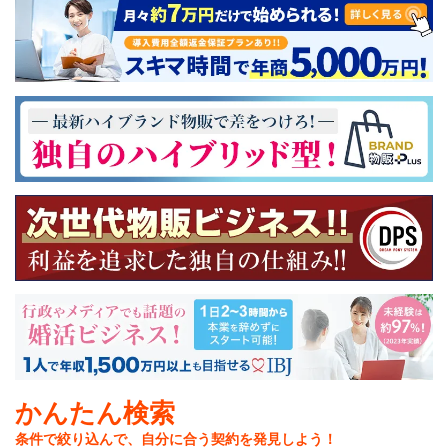
介護
イベント
小売業
1001万円以上
関東
塾
お役立ち情報コラム
介護・福祉業
東海
飲食
美容・健康業
近畿
会員登録
ログイン
リペアクリーニング
海外FC本部
四国
100万以下で開業
インターン独立・社員募集
中国
夫婦で開業
九州・沖縄
脱サラで開業
法人様オススメ
副業・サイドビジネス
週間ランキング
かんたん検索
条件で絞り込んで、自分に合う契約を発見しよう！