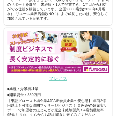
のサポートを展開！
未経験・1人で開業でき、1年目から利益
がでる仕組を構築しています。
全国2,000店舗(2026年6月現
在)、リユース業界店舗数NO.1にまで成長したのは、安心して
加盟されている証拠です。
フレアス
■業種：介護福祉業
■開業資金：380万円
【東証グロース上場企業&JFA正会員企業の安心感】
年商2億
円以上も可能な訪問マッサージビジネス！
専任SVの超充実サ
ポートで加盟者のほとんどが完全未経験開業！&店舗継続率
95%！
是非こちらからお話を聞きに来てみてください！