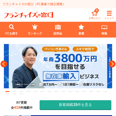
フランチャイズの窓口（FC募集で独立開業）
0
お気に入り
メニュー
FCを探す
ランキング
説明会
新着
特集
FCを探す
業種
代理店業
開業資金
教育・保育業
1円〜100万円
エリア
飲食・菓子業
101万円～300万円
北海道
ランキング
8/7
更新
サービス業
301万円～500万円
15
新着掲載
件を見る
東北
説明会
総合ランキング
419
全
件掲載中
無店舗系
501万円～1000万円
甲信越・北陸