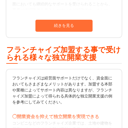
面においても継続的なサポートを受けられることから、
業界が未経験でも参入しやすいのが特徴です。さらに、
事業に成功するためのビジネスモデルがパッケージ化さ
れているため、
個人事業や法人設立で独立するより短期
間で経営を軌道に乗せやすい
のも大きなメリットといえ
ます。
フランチャイズで注目されている業種
フランチャイズ加盟する事で受け
フランチャイズは、コンビニエンスストアや飲食店のほ
られる様々な独立開業支援
か、学習塾・リペア業・介護事業など幅広い分野でチェ
ーン展開されておりサービスは多様化しつつあります。
近年は、増加傾向にある高齢者を対象とした
介護サービ
ス事業やハウスクリーニング業・家事代行サービスも注
フランチャイズは経営面サポートだけでなく、資金面に
目されている業種
です。
おいてもさまざまなメリットがあります。加盟する本部
や業種によってサポート内容は異なりますが、フランチ
フランチャイズは個人でも法人でも
ャイズ加盟によって得られる具体的な独立開業支援の例
フランチャイズ業界は、
個人だけでなく法人からの新規
を参考にしてみてください。
加盟も増えています。
新規事業で利益拡大を目指すこと
はもちろん、事業縮小による人余りの有効活用や本業の
◯開業資金を抑えて独立開業を実現できる
落ち込みをカバーする解決策として参入する企業も多い
コンビニなどのフランチャイズ企業では、土地や建物を
のです。 ただし、フランチャイズ事業を始めるには加盟