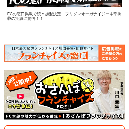
本部もあります。独立開業後に無料で何度も講習を受け
られる本部であれば、自分が納得できるまでノウハウを
掲
学ぶことができます。
フランチャイズの窓口、新プロジェクト始動！？メディアであ
る窓口さんしかできない新たな取り組みとは！？
◯融資のサポートも受けられる
本部から独立開業時のサポートを受けても自己資金が足
りない場合には、融資による資金調達が必要になるかも
しれません。しかしフランチャイズ本部によっては、本
部が金融機関の紹介をしてくれたり、本部が自社ローン
をもっていたりすることがあります。
フランチャイズに加盟すれば、社会的信用がある本部が
金融機関と加盟者の間に入ってくれるため、融資の審査
に通りやすいというメリットもあるのです。また、事業
計画書の作成アドバイスなどを受けられるフランチャイ
ズ本部もあります。
フランチャイズ経営は、ノウハウが取得できるだけでな
く数多くのサポート受けスキルも習得することができま
す。さまざまな団体の独立支援制度を調べながら、時間
をかけて知識を身につけていくよりも、効率よく起業で
きる方法のひとつです。