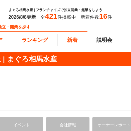
まぐろ相馬水産 | フランチャイズで独立開業・起業をしよう
421
16
2026/8/8
更新
全
件掲載中
新着件数
件
独立・開業を探す
ア
ランキング
新着
説明会
| まぐろ相馬水産
ンキング
0万円
教育・保育業
101万円～300万円
東北
飲食・
301万
甲信越
塾
飲食
円以上
小売業
近畿
介護・
四国
以下で開業
夫婦で開業
脱サラ
本部
縄
インターン独立・社員募集
イドビジネス
週間ランキング
イベント
会社情報
オーナーレポート