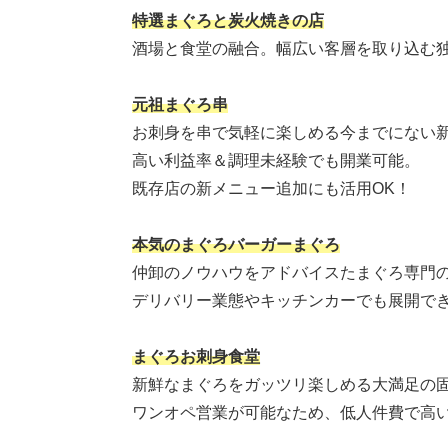
特選まぐろと炭火焼きの店
酒場と食堂の融合。幅広い客層を取り込む
元祖まぐろ串
お刺身を串で気軽に楽しめる今までにない
高い利益率＆調理未経験でも開業可能。
既存店の新メニュー追加にも活用OK！
本気のまぐろバーガーまぐろ
仲卸のノウハウをアドバイスたまぐろ専門
デリバリー業態やキッチンカーでも展開で
まぐろお刺身食堂
新鮮なまぐろをガッツリ楽しめる大満足の
ワンオペ営業が可能なため、低人件費で高