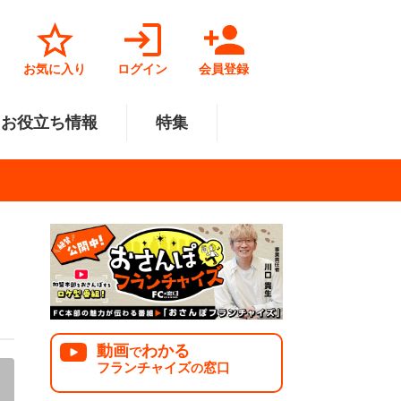
お気に入り
ログイン
会員登録
お役立ち情報
特集
菓子業
円～500万円
・北陸
サービス業
501万円～1000万円
関東
リペアクリーニング
福祉業
美容・健康業
中国
で開業
法人様オススメ
動画
わかる
で
フランチャイズ
窓口
の