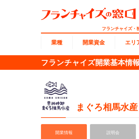
フランチャイズ・
業種
開業資金
エリ
フランチャイズ開業基本情報 
総合ラ
代理店業
1円〜10
北海道
開業資金
エリア
業種
介護
無店舗系
1001万
東海
ランキング
まぐろ相馬水産
100万
海外FC
九州・沖
副業・サ
開業情報
説明会