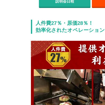
説明会日程
人件費27％・原価28％！
効率化されたオペレーション