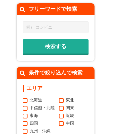
フリーワードで
検索
条件で絞り込んで検索
エリア
北海道
東北
甲信越・北陸
関東
東海
近畿
四国
中国
九州・沖縄