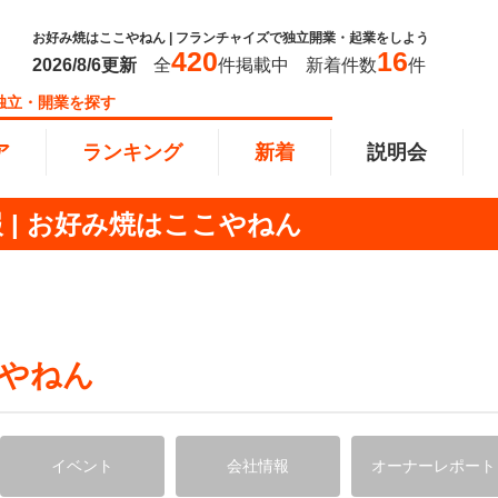
お好み焼はここやねん | フランチャイズで独立開業・起業をしよう
420
16
2026/8/6
更新
全
件掲載中
新着件数
件
独立・開業を探す
ア
ランキング
新着
説明会
 | お好み焼はここやねん
ンキング
0万円
教育・保育業
101万円～300万円
東北
飲食・
301万
甲信越
塾
飲食
円以上
小売業
近畿
介護・
四国
やねん
以下で開業
夫婦で開業
脱サラ
本部
縄
インターン独立・社員募集
イドビジネス
週間ランキング
イベント
会社情報
オーナーレポート