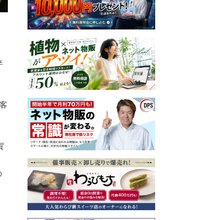
半
客
。
賀
の