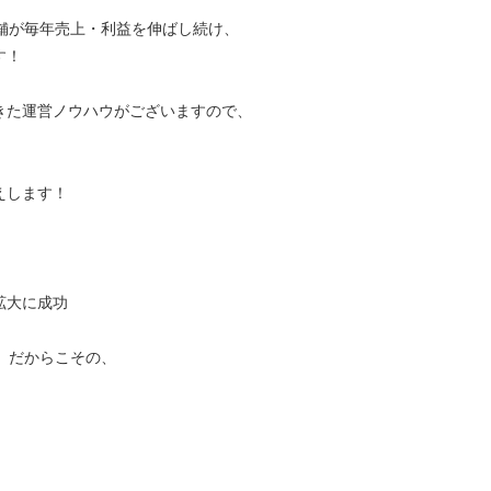
舗が毎年売上・利益を伸ばし続け、
す！
きた運営ノウハウがございますので、
えします！
拡大に成功
」だからこその、