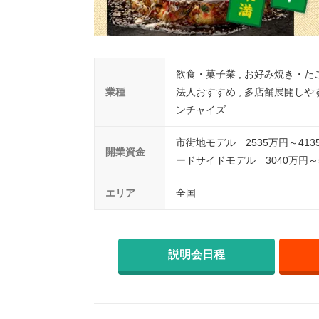
飲食・菓子業 , お好み焼き・たこ
業種
法人おすすめ , 多店舗展開しや
ンチャイズ
市街地モデル 2535万円～413
開業資金
ードサイドモデル 3040万円～5
エリア
全国
説明会日程