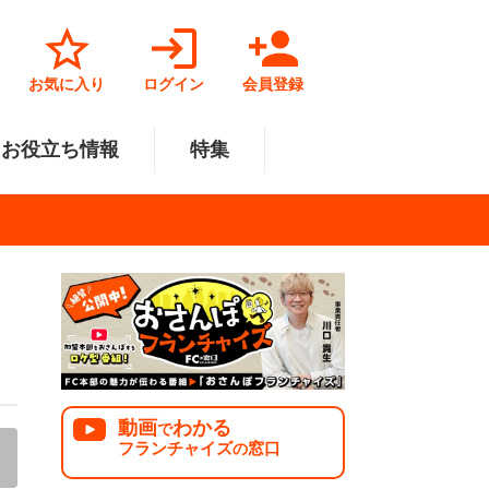
お気に入り
ログイン
会員登録
お役立ち情報
特集
菓子業
円～500万円
・北陸
サービス業
501万円～1000万円
関東
リペアクリーニング
福祉業
美容・健康業
中国
で開業
法人様オススメ
動画
わかる
で
フランチャイズ
窓口
の