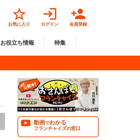
お気に入り
ログイン
会員登録
お役立ち情報
特集
菓子業
円～500万円
・北陸
サービス業
501万円～1000万円
関東
リペアクリーニング
福祉業
美容・健康業
中国
で開業
法人様オススメ
動画
わかる
で
フランチャイズ
窓口
の