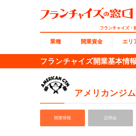
フランチャイズ・
業種
開業資金
エリ
フランチャイズ開業基本情報
総合ラ
代理店業
1円〜10
北海道
開業資金
エリア
業種
介護
アメリカンジ
無店舗系
1001万
東海
ランキング
100万
海外FC
九州・沖
開業情報
説明会
副業・サ