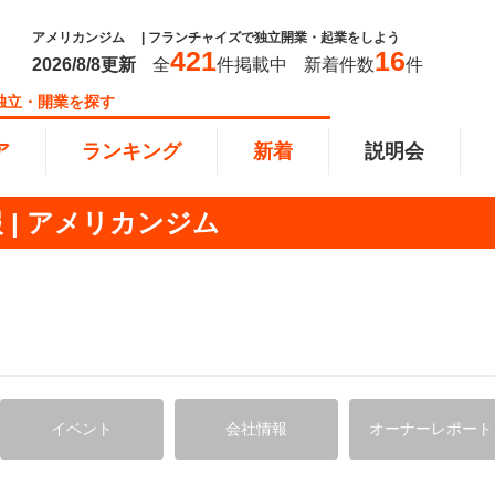
アメリカンジム | フランチャイズで独立開業・起業をしよう
421
16
2026/8/8
更新
全
件掲載中
新着件数
件
独立・開業を探す
ア
ランキング
新着
説明会
 | アメリカンジム
ンキング
0万円
教育・保育業
101万円～300万円
東北
飲食・
301万
甲信越
塾
飲食
ム
円以上
小売業
近畿
介護・
四国
以下で開業
夫婦で開業
脱サラ
本部
縄
インターン独立・社員募集
イベント
会社情報
オーナーレポート
イドビジネス
週間ランキング