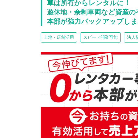
車は所有からレンタルに！
遊休地・余剰車両など資産の
本部が強力バックアップしま
土地・店舗活用
スピード開業可能
法人