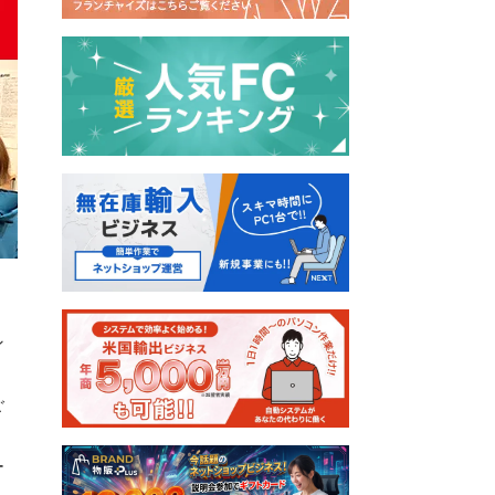
ン
ご
ー