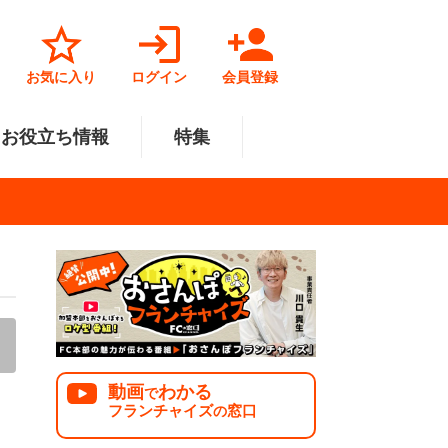
お気に入り
ログイン
会員登録
お役立ち情報
特集
菓子業
円～500万円
・北陸
サービス業
501万円～1000万円
関東
リペアクリーニング
福祉業
美容・健康業
中国
で開業
法人様オススメ
動画
わかる
で
フランチャイズ
窓口
の