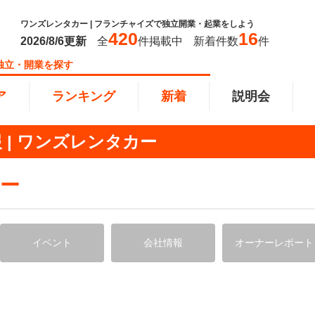
ワンズレンタカー | フランチャイズで独立開業・起業をしよう
420
16
2026/8/6
更新
全
件掲載中
新着件数
件
独立・開業を探す
ア
ランキング
新着
説明会
| ワンズレンタカー
ンキング
0万円
教育・保育業
101万円～300万円
東北
飲食・
301万
甲信越
ー
塾
飲食
円以上
小売業
近畿
介護・
四国
イベント
会社情報
オーナーレポート
以下で開業
夫婦で開業
脱サラ
本部
縄
インターン独立・社員募集
イドビジネス
週間ランキング