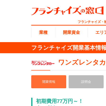
フランチャイズ・
業種
開業資金
エリ
フランチャイズ開業基本情報 
総合ラ
代理店業
1円〜10
北海道
ワンズレンタカ
開業資金
エリア
業種
介護
無店舗系
1001万
東海
ランキング
開業情報
説明会
100万
海外FC
九州・沖
副業・サ
初期費用77万円～！