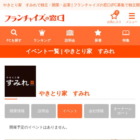
やきとり家 すみれで独立・開業・起業 | フランチャイズの窓口(FC募集で独立開
0
お気に入り
メニュー
FCを探す
ランキング
説明会
新着
特集
イベント一覧 | やきとり家 すみれ
FCを探す
業種
代理店業
開業資金
やきとり家 すみれ
教育・保育業
1円〜100万円
エリア
オーナーレ
開業情報
説明会
イベント
会社情報
飲食・菓子業
101万円～300万円
北海道
ポート
ランキング
サービス業
301万円～500万円
東北
開催予定のイベントはありません。
説明会
総合ランキング
無店舗系
501万円～1000万円
甲信越・北陸