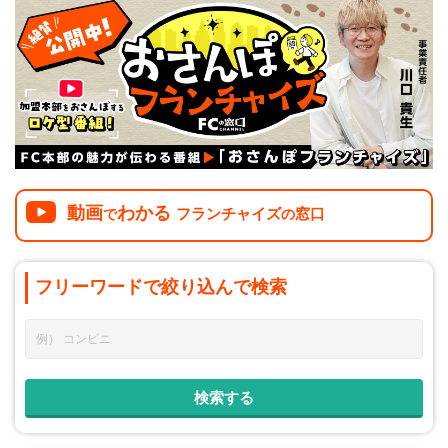
介護
イベント
小売業
1001万円以上
関東
塾
お役立ち情報コラム
介護・福祉業
東海
飲食
美容・健康業
近畿
会員登録
ログイン
リペアクリーニング
海外FC本部
四国
100万以下で開業
インターン独立・社員募集
中国
動画
わかる
フランチャイズ
窓口
で
の
夫婦で開業
九州・沖縄
脱サラで開業
フリーワードで
絞り込んで
検索
法人様オススメ
副業・サイドビジネス
週間ランキング