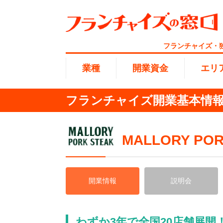
フランチャイズ・
業種
開業資金
エリ
フランチャイズ開業基本情報 | M
総合ラ
代理店業
1円〜10
北海道
開業資金
MALLORY POR
エリア
業種
介護
無店舗系
1001万
東海
ランキング
100万
開業情報
説明会
海外FC
九州・沖
副業・サ
わずか3年で全国20店舗展開