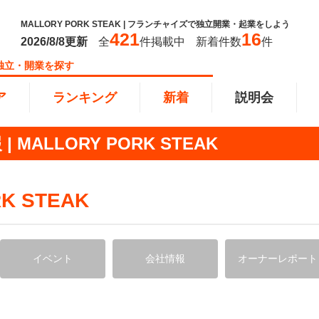
MALLORY PORK STEAK | フランチャイズで独立開業・起業をしよう
421
16
2026/8/8
更新
全
件掲載中
新着件数
件
独立・開業を探す
ア
ランキング
新着
説明会
ALLORY PORK STEAK
ンキング
0万円
教育・保育業
101万円～300万円
東北
飲食・
301万
甲信越
K STEAK
塾
飲食
円以上
小売業
近畿
介護・
四国
以下で開業
夫婦で開業
脱サラ
イベント
会社情報
オーナーレポート
本部
縄
インターン独立・社員募集
イドビジネス
週間ランキング
！