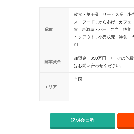
飲食・菓子業 , サービス業 , 小売
ストフード , からあげ , カフェ 
業種
食 , 居酒屋・バー , 弁当・惣菜 
イクアウト , 小売販売 , 洋食 , そ
肉
加盟金 350万円 + その他費
開業資金
はお問い合わせください。
全国
エリア
説明会日程