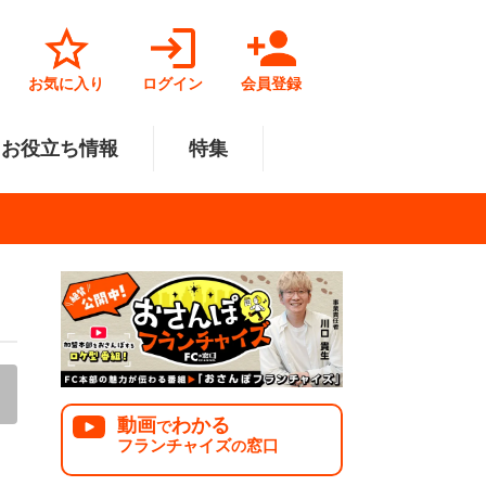
お気に入り
ログイン
会員登録
お役立ち情報
特集
菓子業
円～500万円
・北陸
サービス業
501万円～1000万円
関東
リペアクリーニング
福祉業
美容・健康業
中国
で開業
法人様オススメ
動画
わかる
で
フランチャイズ
窓口
の