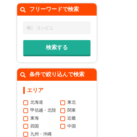
フリーワードで
検索
条件で絞り込んで検索
エリア
北海道
東北
甲信越・北陸
関東
東海
近畿
四国
中国
九州・沖縄