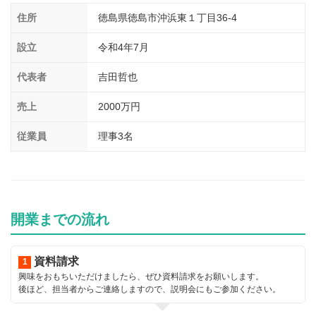
介護
イベント
住所
徳島県徳島市沖浜東１丁目36-4
小売業
1001万円以上
関東
塾
お役立ち情報コラム
設立
令和4年7月
介護・福祉業
東海
飲食
代表者
吉田哲也
美容・健康業
近畿
会員登録
ログイン
リペアクリーニング
売上
2000万円
海外FC本部
四国
100万以下で開業
従業員
理事3名
インターン独立・社員募集
中国
夫婦で開業
九州・沖縄
脱サラで開業
法人様オススメ
開業までの流れ
副業・サイドビジネス
資料請求
週間ランキング
興味をおもちいただけましたら、ぜひ資料請求をお願いします。
後ほど、担当者からご連絡しますので、説明会にもご参加ください。