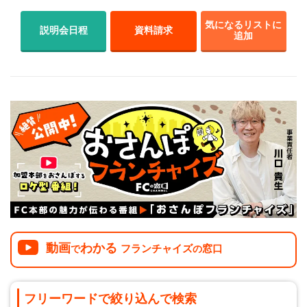
気になるリストに
説明会日程
資料請求
追加
動画
わかる
フランチャイズ
窓口
で
の
フリーワードで
絞り込んで
検索