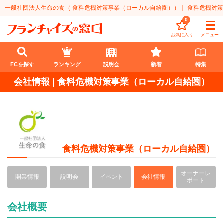
一般社団法人生命の食（ 食料危機対策事業（ローカル自給圏））｜ 食料危機対
0
お気に入り
メニュー
FCを探す
ランキング
説明会
新着
特集
会社情報 | 食料危機対策事業（ローカル自給圏）
FCを探す
業種
代理店業
開業資金
食料危機対策事業（ローカル自給圏）
教育・保育業
1円〜100万円
エリア
オーナーレ
開業情報
説明会
イベント
会社情報
飲食・菓子業
101万円～300万円
北海道
ポート
ランキング
サービス業
301万円～500万円
東北
説明会
総合ランキング
会社概要
無店舗系
501万円～1000万円
甲信越・北陸