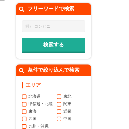
フリーワードで
検索
条件で絞り込んで検索
エリア
北海道
東北
甲信越・北陸
関東
東海
近畿
四国
中国
九州・沖縄