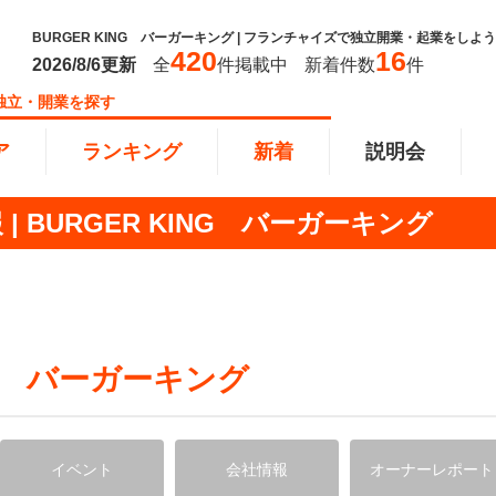
BURGER KING バーガーキング | フランチャイズで独立開業・起業をしよう
420
16
2026/8/6
更新
全
件掲載中
新着件数
件
独立・開業を探す
ア
ランキング
新着
説明会
 BURGER KING バーガーキング
ンキング
0万円
教育・保育業
101万円～300万円
東北
飲食・
301万
甲信越
塾
飲食
円以上
小売業
近畿
介護・
四国
NG バーガーキング
以下で開業
夫婦で開業
脱サラ
本部
縄
インターン独立・社員募集
イドビジネス
週間ランキング
イベント
会社情報
オーナーレポート