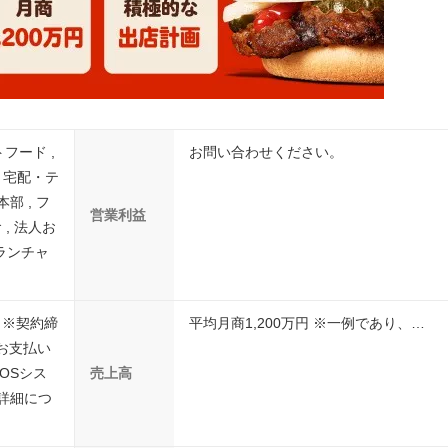
トフード ,
お問い合わせください。
, 宅配・テ
部 , フ
営業利益
 , 法人お
ランチャ
) ※契約締
平均月商1,200万円 ※一例であり、…
お支払い
OSシス
売上高
他詳細につ