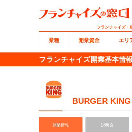
フランチャイズ・
業種
開業資金
エリ
フランチャイズ開業基本情報 |
総合ラ
代理店業
1円〜10
北海道
開業資金
エリア
業種
介護
無店舗系
1001万
東海
ランキング
BURGER KI
100万
海外FC
九州・沖
副業・サ
開業情報
説明会