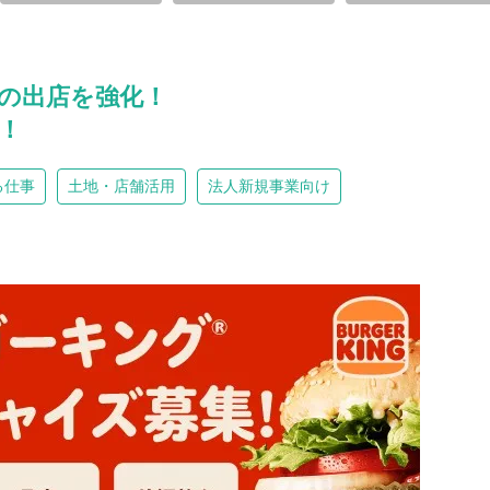
！
の出店を強化！
！
る仕事
土地・店舗活用
法人新規事業向け