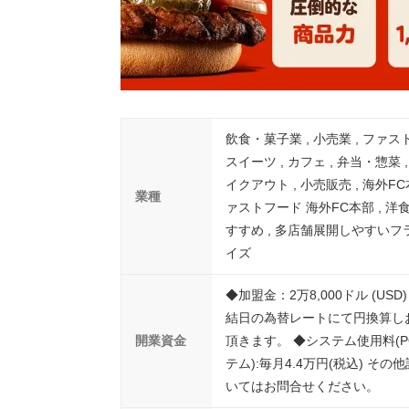
飲食・菓子業 , 小売業 , ファス
スイーツ , カフェ , 弁当・惣菜 
イクアウト , 小売販売 , 海外FC本
業種
ァストフード 海外FC本部 , 洋食
すすめ , 多店舗展開しやすいフ
イズ
◆加盟金：2万8,000ドル (USD
結日の為替レートにて円換算し
開業資金
頂きます。 ◆システム使用料(P
テム):毎月4.4万円(税込) その
いてはお問合せください。