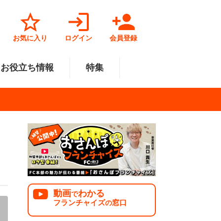
お気に入り
ログイン
会員登録
お役立ち情報
特集
菓子業
円～500万円
・北陸
サービス業
501万円～1000万円
関東
リペアクリーニング
福祉業
美容・健康業
中国
で開業
法人様オススメ
動画
わかる
で
フランチャイズ
窓口
の