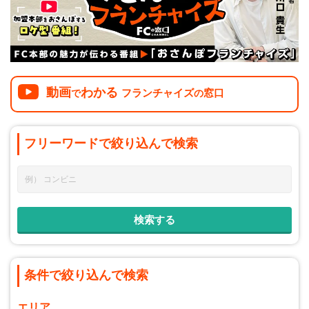
介護
イベント
小売業
1001万円以上
関東
塾
お役立ち情報コラム
介護・福祉業
東海
飲食
美容・健康業
近畿
会員登録
ログイン
リペアクリーニング
動画
わかる
フランチャイズ
窓口
で
の
海外FC本部
四国
100万以下で開業
インターン独立・社員募集
フリーワードで
絞り込んで
検索
中国
夫婦で開業
九州・沖縄
脱サラで開業
法人様オススメ
副業・サイドビジネス
週間ランキング
条件で絞り込んで検索
エリア