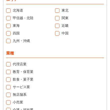
北海道
東北
甲信越・北陸
関東
東海
近畿
四国
中国
九州・沖縄
業種
代理店業
教育・保育業
飲食・菓子業
サービス業
無店舗系
小売業
介護・福祉業