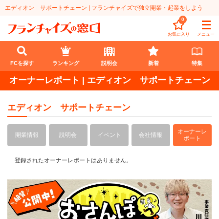
エディオン サポートチェーン | フランチャイズで独立開業・起業をしよう
0
お気に入り
メニュー
FCを探す
ランキング
説明会
新着
特集
オーナーレポート | エディオン サポートチェーン
FCを探す
エディオン サポートチェーン
業種
オーナーレ
代理店業
開業資金
開業情報
説明会
イベント
会社情報
ポート
教育・保育業
1円〜100万円
エリア
登録されたオーナーレポートはありません。
飲食・菓子業
101万円～300万円
北海道
ランキング
サービス業
301万円～500万円
東北
説明会
総合ランキング
無店舗系
501万円～1000万円
甲信越・北陸