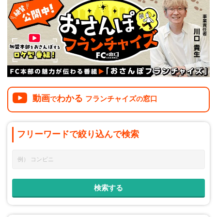
介護
イベント
小売業
1001万円以上
関東
塾
お役立ち情報コラム
介護・福祉業
東海
飲食
美容・健康業
近畿
会員登録
ログイン
リペアクリーニング
海外FC本部
四国
100万以下で開業
動画
わかる
インターン独立・社員募集
フランチャイズ
窓口
で
の
中国
夫婦で開業
九州・沖縄
脱サラで開業
フリーワードで
絞り込んで
検索
法人様オススメ
副業・サイドビジネス
週間ランキング