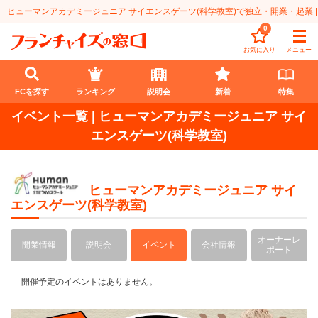
ヒューマンアカデミージュニア サイエンスゲーツ(科学教室)で独立・開業・起業 |
0
お気に入り
メニュー
FCを探す
ランキング
説明会
新着
特集
イベント一覧 | ヒューマンアカデミージュニア サイ
FCを探す
エンスゲーツ(科学教室)
業種
ヒューマンアカデミージュニア サイ
代理店業
開業資金
エンスゲーツ(科学教室)
教育・保育業
1円〜100万円
エリア
オーナーレ
開業情報
説明会
イベント
会社情報
ポート
飲食・菓子業
101万円～300万円
北海道
ランキング
開催予定のイベントはありません。
サービス業
301万円～500万円
東北
説明会
総合ランキング
無店舗系
501万円～1000万円
甲信越・北陸