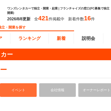
ワンズレンタカーで独立・開業・起業 | フランチャイズの窓口(FC募集で独立
開業)
421
16
2026/8/8
更新
全
件掲載中
新着件数
件
独立・開業を探す
ア
ランキング
新着
説明会
タカー
ンキング
0万円
教育・保育業
101万円～300万円
東北
飲食・
301万
甲信越
ー
塾
飲食
円以上
小売業
近畿
介護・
四国
イベント
会社情報
オーナーレポート
以下で開業
夫婦で開業
脱サラ
本部
縄
インターン独立・社員募集
イドビジネス
週間ランキング