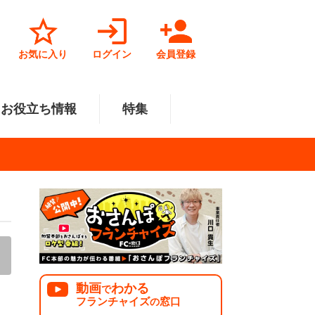
お気に入り
ログイン
会員登録
お役立ち情報
特集
菓子業
円～500万円
・北陸
サービス業
501万円～1000万円
関東
リペアクリーニング
福祉業
美容・健康業
中国
で開業
法人様オススメ
動画
わかる
で
フランチャイズ
窓口
の