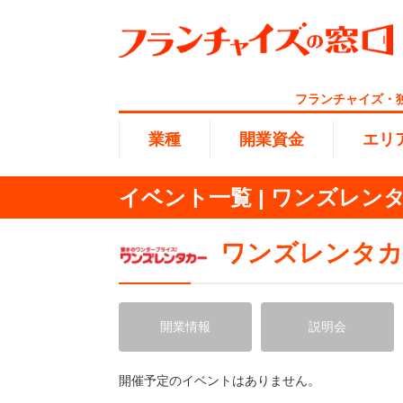
フランチャイズ・
業種
開業資金
エリ
イベント一覧 | ワンズレン
総合ラ
代理店業
1円〜10
北海道
ワンズレンタカ
開業資金
エリア
業種
介護
無店舗系
1001万
東海
ランキング
開業情報
説明会
100万
海外FC
九州・沖
開催予定のイベントはありません。
副業・サ