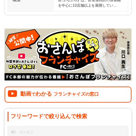
店 ぶらぶら】は、飲食激戦区の首都圏
を中心に10店舗以上を展開してい…
動画
わかる
フランチャイズ
窓口
で
の
フリーワードで
絞り込んで
検索