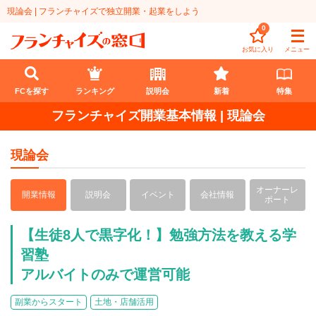
現論会 | フランチャイズで独立開業・起業をしよう
0
お気に入り
メニュー
FCを探す
ランキング
説明会
新着
特集
フランチャイズ開業基本情報 | 現論会
FCを探す
現論会
業種
オーナーレ
代理店業
開業資金
開業情報
説明会
イベント
会社情報
ポート
教育・保育業
1円〜100万円
エリア
【生徒8人で黒字化！】勉強方法を教える学
飲食・菓子業
習塾
101万円～300万円
北海道
ランキング
アルバイトのみで運営可能
サービス業
301万円～500万円
東北
説明会
総合ランキング
副業からスタート
土地・店舗活用
無店舗系
501万円～1000万円
甲信越・北陸