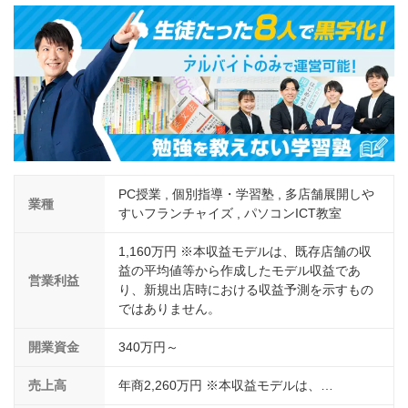
介護
イベント
小売業
1001万円以上
関東
塾
お役立ち情報コラム
介護・福祉業
東海
飲食
美容・健康業
近畿
会員登録
ログイン
リペアクリーニング
海外FC本部
四国
100万以下で開業
インターン独立・社員募集
中国
PC授業 , 個別指導・学習塾 , 多店舗展開しや
夫婦で開業
業種
すいフランチャイズ , パソコンICT教室
九州・沖縄
脱サラで開業
1,160万円 ※本収益モデルは、既存店舗の収
益の平均値等から作成したモデル収益であ
法人様オススメ
営業利益
り、新規出店時における収益予測を示すもの
ではありません。
副業・サイドビジネス
開業資金
340万円～
週間ランキング
売上高
年商2,260万円 ※本収益モデルは、…