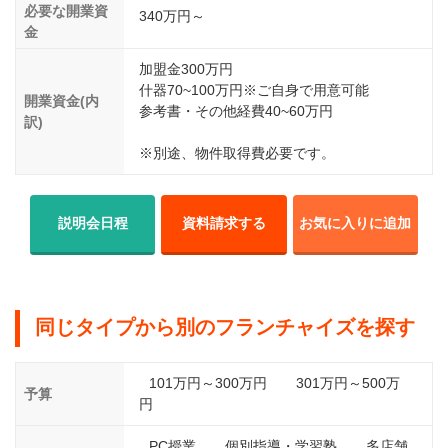
必要な開業資
340万円～
金
加盟金300万円
什器70~100万円※ご自身で用意可能
開業資金(内
参考書・その他経費40~60万円
訳)
※別途、物件取得費必要です。
説明会日程
資料請求する
お気に入りに追加
同じタイプから別のフランチャイズを探す
101万円～300万円
301万円～500万
予算
円
PC授業
個別指導・学習塾
多店舗