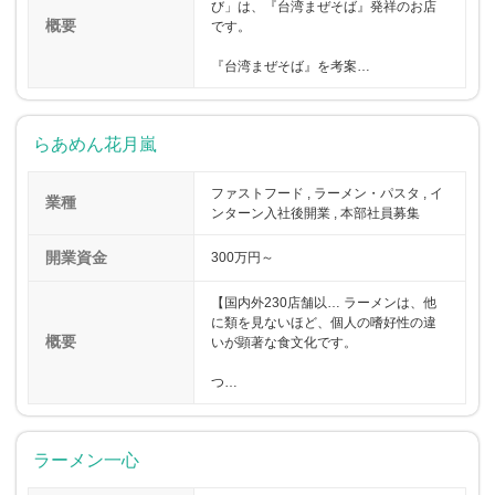
び」は、『台湾まぜそば』発祥のお店
概要
です。
『台湾まぜそば』を考案…
らあめん花月嵐
ファストフード , ラーメン・パスタ , イ
業種
ンターン入社後開業 , 本部社員募集
開業資金
300万円～
【国内外230店舗以… ラーメンは、他
に類を見ないほど、個人の嗜好性の違
概要
いが顕著な食文化です。
つ…
ラーメン一心