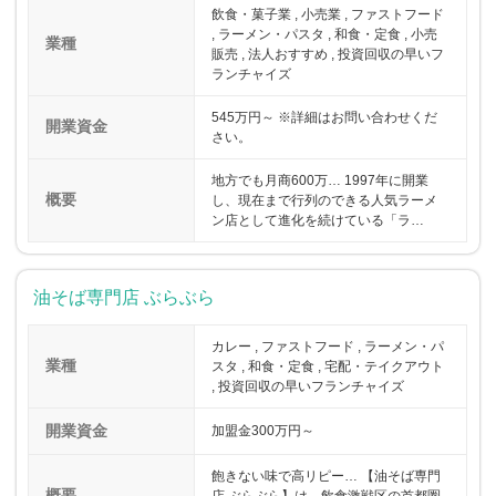
飲食・菓子業 , 小売業 , ファストフード
, ラーメン・パスタ , 和食・定食 , 小売
業種
販売 , 法人おすすめ , 投資回収の早いフ
ランチャイズ
545万円～ ※詳細はお問い合わせくだ
開業資金
さい。
地方でも月商600万… 1997年に開業
概要
し、現在まで行列のできる人気ラーメ
ン店として進化を続けている「ラ…
油そば専門店 ぶらぶら
カレー , ファストフード , ラーメン・パ
業種
スタ , 和食・定食 , 宅配・テイクアウト
, 投資回収の早いフランチャイズ
開業資金
加盟金300万円～
飽きない味で高リピー… 【油そば専門
概要