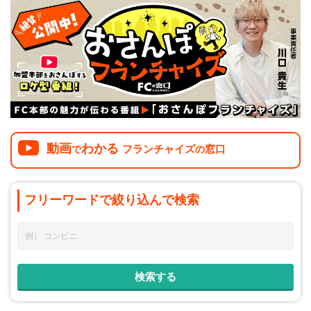
介護
イベント
小売業
1001万円以上
関東
塾
お役立ち情報コラム
介護・福祉業
東海
飲食
美容・健康業
近畿
会員登録
ログイン
リペアクリーニング
海外FC本部
四国
100万以下で開業
インターン独立・社員募集
中国
動画
わかる
フランチャイズ
窓口
夫婦で開業
で
の
九州・沖縄
脱サラで開業
フリーワードで
絞り込んで
検索
法人様オススメ
副業・サイドビジネス
週間ランキング