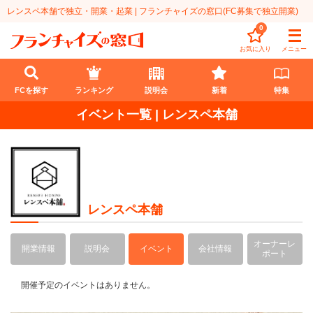
レンスペ本舗で独立・開業・起業 | フランチャイズの窓口(FC募集で独立開業)
0
お気に入り
メニュー
FCを探す
ランキング
説明会
新着
特集
イベント一覧 | レンスペ本舗
FCを探す
業種
代理店業
開業資金
レンスペ本舗
教育・保育業
1円〜100万円
エリア
オーナーレ
開業情報
説明会
イベント
会社情報
飲食・菓子業
101万円～300万円
北海道
ポート
ランキング
サービス業
301万円～500万円
東北
開催予定のイベントはありません。
説明会
総合ランキング
無店舗系
501万円～1000万円
甲信越・北陸