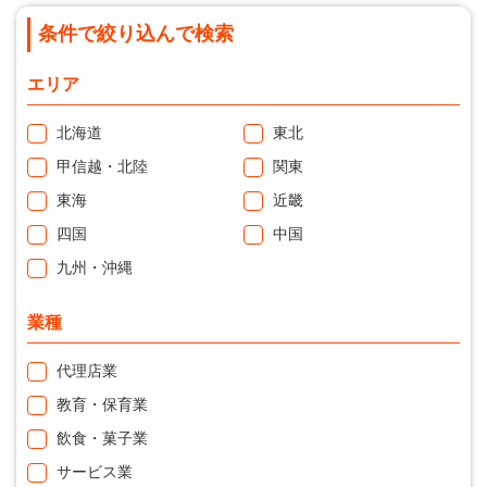
条件で絞り込んで検索
エリア
北海道
東北
甲信越・北陸
関東
東海
近畿
四国
中国
九州・沖縄
業種
代理店業
教育・保育業
飲食・菓子業
サービス業