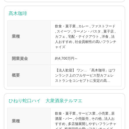
髙木珈琲
飲食・菓子業 , カレー , ファストフード
, スイーツ , ラーメン・パスタ , 菓子店 ,
業種
カフェ , 宅配・テイクアウト , 洋食 , 法
人おすすめ , 社会貢献性の高いフランチ
ャイズ
開業資金
約4,700万円～
【法人歓迎】 ワン… 「髙木珈琲」はワ
概要
ンランク上のフルサービス型カフェレ
ストランをコンセプトに安定の高…
ひねり蛇口ハイ 大衆酒泉テルマエ
飲食・菓子業 , サービス業 , 小売業 , 居
酒屋・バー , 小売販売 , その他 , 法人お
業種
すすめ , 多店舗展開しやすいフランチャ