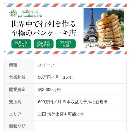
介護
イベント
小売業
1001万円以上
関東
塾
お役立ち情報コラム
介護・福祉業
東海
飲食
美容・健康業
近畿
会員登録
ログイン
リペアクリーニング
海外FC本部
四国
100万以下で開業
インターン独立・社員募集
中国
夫婦で開業
業種
スイーツ
九州・沖縄
脱サラで開業
営業利益
90万円／月（15％）
法人様オススメ
開業資金
約3,600万円
副業・サイドビジネス
売上高
600万円／月 ※本収益モデルは新規出…
週間ランキング
エリア
全国 海外出店も可能です
回収期間