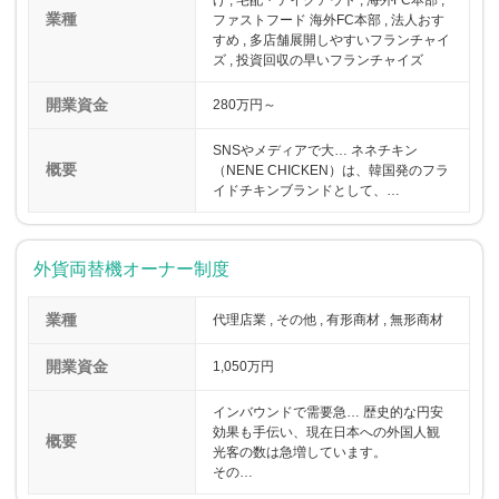
業種
ファストフード 海外FC本部 , 法人おす
すめ , 多店舗展開しやすいフランチャイ
ズ , 投資回収の早いフランチャイズ
開業資金
280万円～
SNSやメディアで大… ネネチキン
概要
（NENE CHICKEN）は、韓国発のフラ
イドチキンブランドとして、…
外貨両替機オーナー制度
業種
代理店業 , その他 , 有形商材 , 無形商材
開業資金
1,050万円
インバウンドで需要急… 歴史的な円安
効果も手伝い、現在日本への外国人観
概要
光客の数は急増しています。
その…