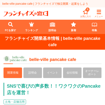
belle-ville pancake cafe | フランチャイズで独立開業・起業をしよう
0
お気に入り
メニュー
FCを探す
ランキング
説明会
新着
特集
フランチャイズ開業基本情報 | belle-ville pancake
FCを探す
cafe
業種
belle-ville pancake cafe
代理店業
開業資金
オーナーレ
開業情報
説明会
イベント
会社情報
教育・保育業
1円〜100万円
ポート
エリア
飲食・菓子業
101万円～300万円
北海道
ランキング
SNSで喜びの声多数！！ワクワクのPancake
店を運営！
サービス業
301万円～500万円
東北
説明会
総合ランキング
土地・店舗活用
無店舗系
501万円～1000万円
甲信越・北陸