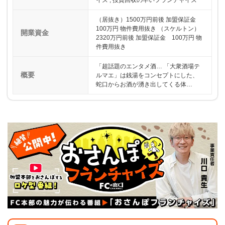
イズ , 投資回収の早いフランチャイズ
（居抜き）1500万円前後 加盟保証金
100万円 物件費用抜き （スケルトン）
開業資金
2320万円前後 加盟保証金 100万円 物
件費用抜き
「超話題のエンタメ酒… 「大衆酒場テ
概要
ルマエ」は銭湯をコンセプトにした、
蛇口からお酒が湧き出してくる体…