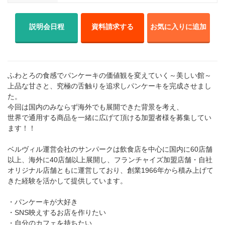
説明会日程
資料請求する
お気に入りに追加
ふわとろの食感でパンケーキの価値観を変えていく～美しい館～
上品な甘さと、究極の舌触りを追求しパンケーキを完成させまし
た。
今回は国内のみならず海外でも展開できた背景を考え、
世界で通用する商品を一緒に広げて頂ける加盟者様を募集してい
ます！！
ベルヴィル運営会社のサンパークは飲食店を中心に国内に60店舗
以上、海外に40店舗以上展開し、フランチャイズ加盟店舗・自社
オリジナル店舗ともに運営しており、創業1966年から積み上げて
きた経験を活かして提供しています。
・パンケーキが大好き
・SNS映えするお店を作りたい
・自分のカフェを持ちたい