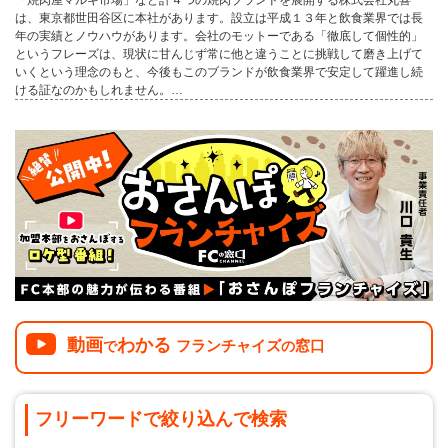
「焼肉屋マルキ市場」など計４つの焼肉ブランドを展開する株式会社丸喜
介護
イベント
は、東京都世田谷区に本社があります。設立は平成１３年と飲食業界では長
小売業
年の実績とノウハウがあります。会社のモットーである「徹底して個性的」
1001万円以上
関東
塾
お役立ち情報コラム
というフレーズは、現状に甘んじず常に他と違うことに挑戦して磨き上げて
いくという理念のもと、今後もこのブランドが飲食業界で安定して躍進し続
介護・福祉業
東海
飲食
ける証なのかもしれません。…
美容・健康業
近畿
会員登録
ログイン
リペアクリーニング
海外FC本部
四国
100万以下で開業
インターン独立・社員募集
中国
夫婦で開業
九州・沖縄
脱サラで開業
法人様オススメ
副業・サイドビジネス
動画
わかる
フランチャイズ
窓口
で
の
週間ランキング
フリーワードで
絞り込んで
検索