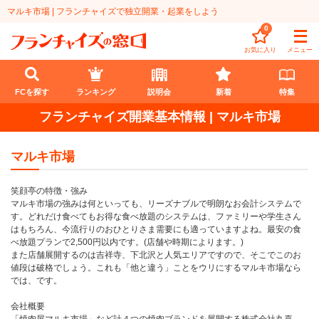
マルキ市場 | フランチャイズで独立開業・起業をしよう
0
お気に入り
メニュー
FCを探す
ランキング
説明会
新着
特集
フランチャイズ開業基本情報 | マルキ市場
FCを探す
マルキ市場
業種
笑顔亭の特徴・強み
代理店業
開業資金
マルキ市場の強みは何といっても、リーズナブルで明朗なお会計システムで
す。どれだけ食べてもお得な食べ放題のシステムは、ファミリーや学生さん
教育・保育業
1円〜100万円
エリア
はもちろん、今流行りのおひとりさま需要にも適っていますよね。最安の食
べ放題プランで2,500円以内です。(店舗や時期によります。)
飲食・菓子業
また店舗展開するのは吉祥寺、下北沢と人気エリアですので、そこでこのお
101万円～300万円
北海道
ランキング
値段は破格でしょう。これも「他と違う」ことをウリにするマルキ市場なら
では、です。
サービス業
301万円～500万円
東北
説明会
総合ランキング
会社概要
無店舗系
501万円～1000万円
甲信越・北陸