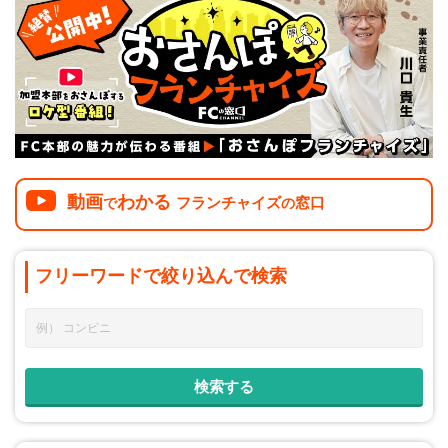
介護
イベント
小売業
1001万円以上
関東
塾
お役立ち情報コラム
介護・福祉業
東海
飲食
美容・健康業
近畿
会員登録
ログイン
リペアクリーニング
海外FC本部
四国
100万以下で開業
動画
わかる
フランチャイズ
窓口
で
の
インターン独立・社員募集
中国
夫婦で開業
九州・沖縄
脱サラで開業
フリーワードで
絞り込んで
検索
法人様オススメ
副業・サイドビジネス
週間ランキング