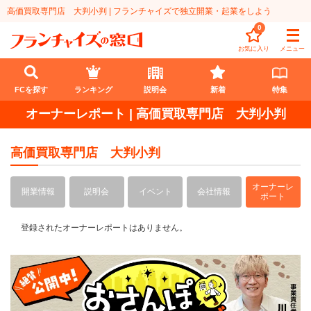
高価買取専門店 大判小判 | フランチャイズで独立開業・起業をしよう
0
お気に入り
メニュー
FCを探す
ランキング
説明会
新着
特集
オーナーレポート | 高価買取専門店 大判小判
FCを探す
高価買取専門店 大判小判
業種
オーナーレ
代理店業
開業資金
開業情報
説明会
イベント
会社情報
ポート
教育・保育業
1円〜100万円
エリア
登録されたオーナーレポートはありません。
飲食・菓子業
101万円～300万円
北海道
ランキング
サービス業
301万円～500万円
東北
説明会
総合ランキング
無店舗系
501万円～1000万円
甲信越・北陸