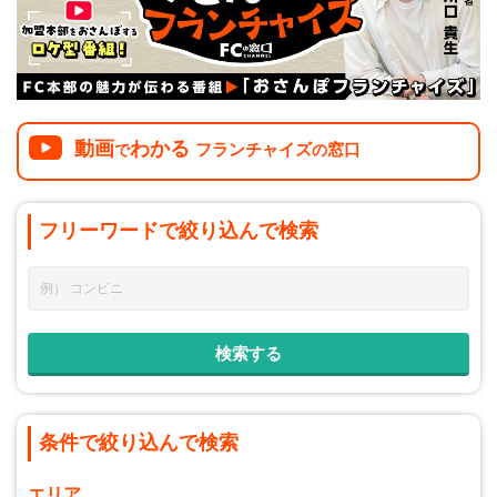
介護
イベント
小売業
1001万円以上
関東
塾
お役立ち情報コラム
介護・福祉業
東海
飲食
美容・健康業
近畿
会員登録
ログイン
リペアクリーニング
動画
わかる
フランチャイズ
窓口
で
の
海外FC本部
四国
100万以下で開業
インターン独立・社員募集
フリーワードで
絞り込んで
検索
中国
夫婦で開業
九州・沖縄
脱サラで開業
法人様オススメ
副業・サイドビジネス
週間ランキング
条件で絞り込んで検索
エリア