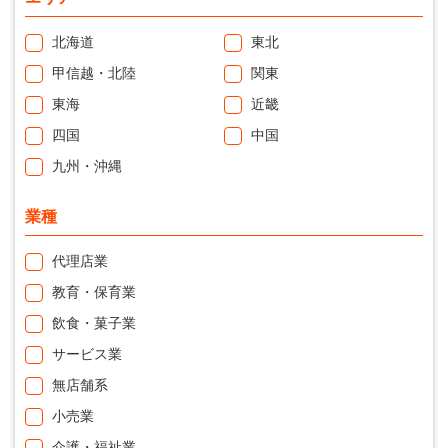
北海道
東北
甲信越・北陸
関東
東海
近畿
四国
中国
九州・沖縄
業種
代理店業
教育・保育業
飲食・菓子業
サービス業
無店舗系
小売業
介護・福祉業