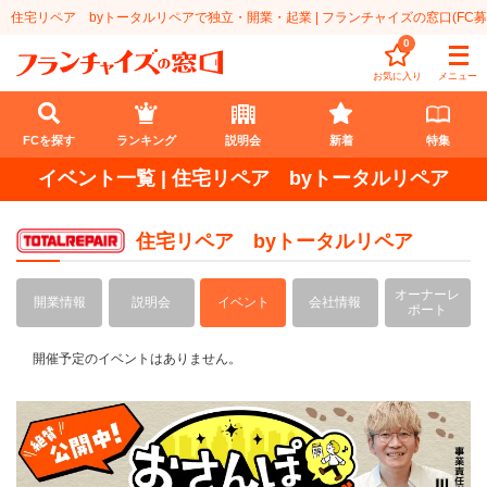
住宅リペア byトータルリペアで独立・開業・起業 | フランチャイズの窓口(FC
0
お気に入り
メニュー
FCを探す
ランキング
説明会
新着
特集
イベント一覧 | 住宅リペア byトータルリペア
FCを探す
住宅リペア byトータルリペア
業種
オーナーレ
代理店業
開業資金
開業情報
説明会
イベント
会社情報
ポート
教育・保育業
1円〜100万円
エリア
開催予定のイベントはありません。
飲食・菓子業
101万円～300万円
北海道
ランキング
サービス業
301万円～500万円
東北
説明会
総合ランキング
無店舗系
501万円～1000万円
甲信越・北陸