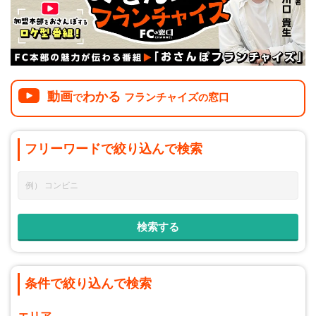
介護
イベント
小売業
1001万円以上
関東
塾
お役立ち情報コラム
介護・福祉業
東海
飲食
美容・健康業
近畿
会員登録
ログイン
リペアクリーニング
動画
わかる
フランチャイズ
窓口
で
の
海外FC本部
四国
100万以下で開業
インターン独立・社員募集
フリーワードで
絞り込んで
検索
中国
夫婦で開業
九州・沖縄
脱サラで開業
法人様オススメ
副業・サイドビジネス
週間ランキング
条件で絞り込んで検索