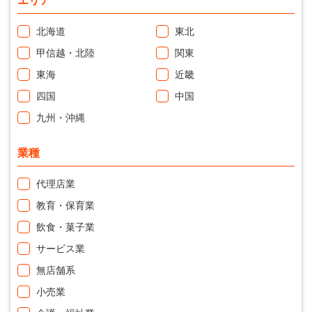
エリア
北海道
東北
甲信越・北陸
関東
東海
近畿
四国
中国
九州・沖縄
業種
代理店業
教育・保育業
飲食・菓子業
サービス業
無店舗系
小売業