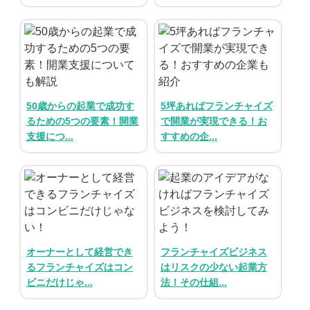
介護
イベント
小売業
1001万円以上
関東
塾
お役立ち情報コラム
介護・福祉業
東海
飲食
美容・健康業
近畿
会員登録
ログイン
リペアクリーニング
50歳からの起業で成功す
5坪あればフランチャイズ
海外FC本部
四国
100万以下で開業
るための5つの要素！開業
で開業が実現できる！お
支援につ...
すすめの企...
インターン独立・社員募集
中国
夫婦で開業
九州・沖縄
脱サラで開業
法人様オススメ
副業・サイドビジネス
オーナーとして経営でき
フランチャイズビジネス
週間ランキング
るフランチャイズはコン
はリスクの少ない起業方
ビニだけじゃ...
法！その仕組...