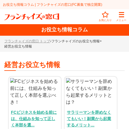
お役立ち情報コラム | フランチャイズの窓口(FC募集で独立開業)
お気に入り
メニュー
お役立ち情報コラム
フランチャイズの窓口 トップ
›
フランチャイズのお役立ち情報
>
経営お役立ち情報
FCを探す
経営お役立ち情報
業種
代理店業
開業資金
教育・保育業
1円〜100万円
エリア
飲食・菓子業
101万円～300万円
北海道
ランキング
FCビジネスを始める前に
サラリーマンを辞めなく
サービス業
301万円～500万円
東北
説明会
総合ランキング
は、仕組みを知って正し
てもいい！副業から起業
く本部を選...
するメリット...
無店舗系
501万円～1000万円
甲信越・北陸