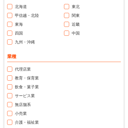
北海道
東北
甲信越・北陸
関東
東海
近畿
四国
中国
九州・沖縄
業種
代理店業
教育・保育業
飲食・菓子業
サービス業
無店舗系
小売業
介護・福祉業