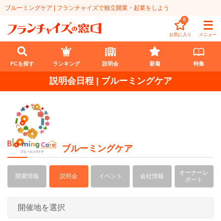
ブルーミングケア | フランチャイズで独立開業・起業をしよう
0
お気に入り
メニュー
FCを探す
ランキング
説明会
新着
特集
説明会日程 | ブルーミングケア
FCを探す
業種
代理店業
開業資金
ブルーミングケア
教育・保育業
1円〜100万円
エリア
オーナーレ
飲食・菓子業
開業情報
説明会
イベント
会社情報
101万円～300万円
北海道
ランキング
ポート
サービス業
301万円～500万円
東北
説明会
総合ランキング
無店舗系
501万円～1000万円
甲信越・北陸