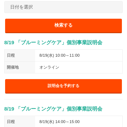
介護
イベント
小売業
1001万円以上
関東
塾
お役立ち情報コラム
介護・福祉業
東海
飲食
美容・健康業
近畿
会員登録
ログイン
リペアクリーニング
8/19 「ブルーミングケア」個別事業説明会
海外FC本部
四国
100万以下で開業
日程
8/19(水) 10:00～11:00
インターン独立・社員募集
中国
夫婦で開業
開催地
オンライン
九州・沖縄
脱サラで開業
法人様オススメ
説明会を予約する
副業・サイドビジネス
8/19 「ブルーミングケア」個別事業説明会
週間ランキング
日程
8/19(水) 14:00～15:00