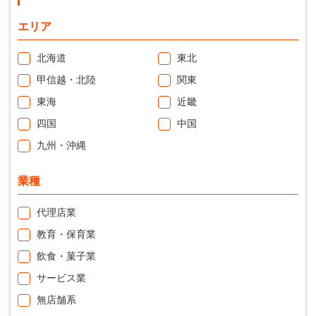
エリア
北海道
東北
甲信越・北陸
関東
東海
近畿
四国
中国
九州・沖縄
業種
代理店業
教育・保育業
飲食・菓子業
サービス業
無店舗系