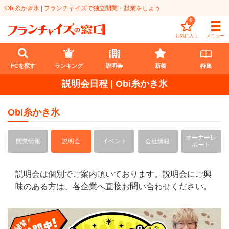
Obi糸かき氷 | フランチャイズで独立開業・起業をしよう
0
お気に入り
メニュー
FCを探す
ランキング
説明会
新着
特集
説明会日程 | Obi糸かき氷
FCを探す
Obi糸かき氷
業種
オーナーレ
代理店業
開業資金
開業情報
説明会
イベント
会社情報
ポート
教育・保育業
1円〜100万円
エリア
説明会は個別でご案内頂いております。説明会にご興
飲食・菓子業
101万円～300万円
北海道
ランキング
味のある方は、各企業へ直接お問い合わせください。
サービス業
301万円～500万円
東北
説明会
総合ランキング
無店舗系
501万円～1000万円
甲信越・北陸