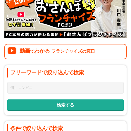
介護
イベント
小売業
1001万円以上
関東
塾
お役立ち情報コラム
介護・福祉業
東海
飲食
美容・健康業
近畿
会員登録
ログイン
リペアクリーニング
海外FC本部
四国
動画
わかる
100万以下で開業
フランチャイズ
窓口
で
の
インターン独立・社員募集
中国
夫婦で開業
フリーワードで
絞り込んで
検索
九州・沖縄
脱サラで開業
法人様オススメ
副業・サイドビジネス
週間ランキング
条件で絞り込んで検索