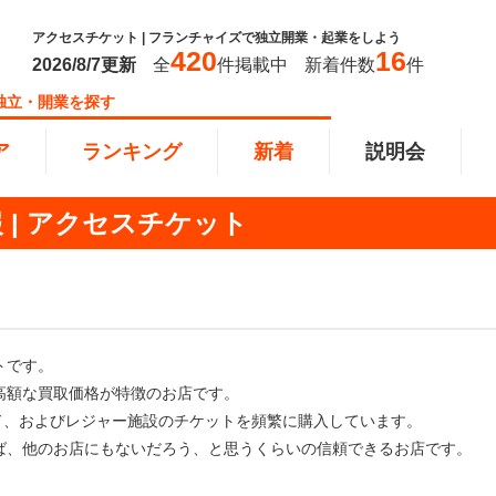
アクセスチケット | フランチャイズで独立開業・起業をしよう
420
16
2026/8/7
更新
全
件掲載中
新着件数
件
独立・開業を探す
ア
ランキング
新着
説明会
| アクセスチケット
ンキング
0万円
教育・保育業
101万円～300万円
東北
飲食・
301万
甲信越
塾
飲食
円以上
小売業
近畿
介護・
四国
トです。
以下で開業
夫婦で開業
脱サラ
高額な買取価格が特徴のお店です。
本部
縄
インターン独立・社員募集
ード、およびレジャー施設のチケットを頻繁に購入しています。
ば、他のお店にもないだろう、と思うくらいの信頼できるお店です。
イドビジネス
週間ランキング