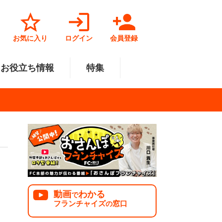
お気に入り
ログイン
会員登録
お役立ち情報
特集
菓子業
円～500万円
・北陸
サービス業
501万円～1000万円
関東
リペアクリーニング
福祉業
美容・健康業
中国
で開業
法人様オススメ
動画
わかる
で
フランチャイズ
窓口
の