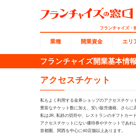
フランチャイズ・
業種
開業資金
エリ
フランチャイズ開業基本情報 
総合ラ
代理店業
1円〜10
北海道
アクセスチケット
開業資金
エリア
業種
介護
無店舗系
1001万
東海
ランキング
私もよく利用する金券ショップのアクセスチケッ
100万
豊富なチケット数に加え、安い販売価格、さらに
海外FC
九州・沖
私はJR, 私鉄の切符や、レストランのギフトカ
アクセスチケットにない優待券やチケットであれ
副業・サ
首都圏、関西を中心に40店舗以上あります。