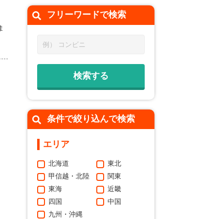
フリーワードで
検索
ま
条件で絞り込んで検索
エリア
北海道
東北
甲信越・北陸
関東
東海
近畿
四国
中国
九州・沖縄