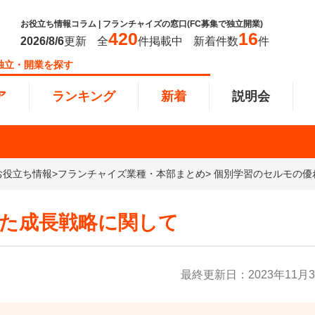
お役立ち情報コラム | フランチャイズの窓口(FC募集で独立開業)
420
16
2026/8/6
更新
全
件掲載中
新着件数
件
独立・開業を探す
ア
ランキング
新着
説明会
ンキング
お役立ち情報
>
フランチャイズ業種・本部まとめ
> 個別学習のセルモの
0万円
教育・保育業
101万円～300万円
東北
飲食・
301万
甲信越
塾
飲食
円以上
小売業
近畿
介護・
四国
た成長戦略に関して
以下で開業
夫婦で開業
脱サラ
本部
縄
インターン独立・社員募集
最終更新日：
2023年11月
イドビジネス
週間ランキング