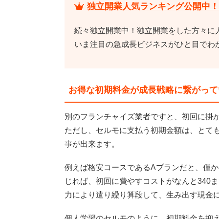
独立開業人気ランキング公開中！
続々独立開業中！独立開業をした方々に
いま注目の急成長ビジネスがひと目でわ
お得な初期料金が成長戦略に繋がって
別のフランチャイズ業者ですと、初回に掛か
ただし、セルモに支払う初期金額は、とて
事が出来ます。
例えば格安コースであるAプランだと、僅か
じれば、初回に費やすコストがなんと340
力により遣り繰り算段して、生み出す現金
個人学習のセルモのように、初期料金を抑