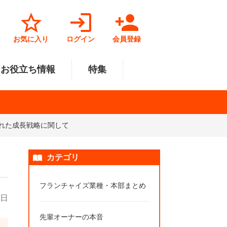
お気に入り
ログイン
会員登録
お役立ち情報
特集
優れた成長戦略に関して
菓子業
円～500万円
・北陸
サービス業
501万円～1000万円
関東
リペアクリーニング
福祉業
美容・健康業
中国
カテゴリ
で開業
法人様オススメ
フランチャイズ業種・本部まとめ
3日
先輩オーナーの本音