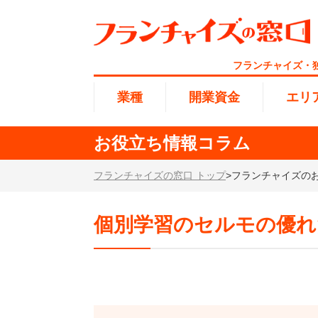
フランチャイズ・
業種
開業資金
エリ
お役立ち情報コラム
総合ラ
フランチャイズの窓口 トップ
>
フランチャイズの
代理店業
1円〜10
北海道
開業資金
エリア
業種
介護
無店舗系
1001万
東海
個別学習のセルモの優れ
ランキング
100万
海外FC
九州・沖
副業・サ