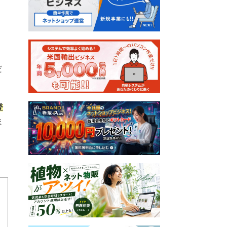
だ
登
ま