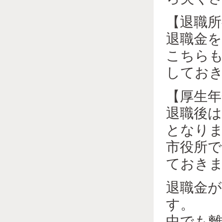
【退職所
退職金
こちら
してお
【厚生年
退職後
となり
市役所
ておき
退職金が
す。
中でも