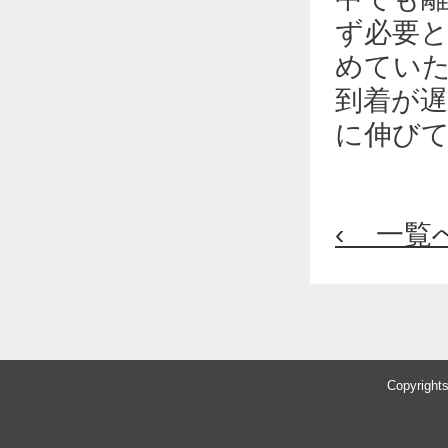
ず必要と
めてい
到着が
に伸び
‹ 一覧
Copyrigh