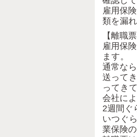
確認し
雇用保
類を漏
【離職票
雇用保
ます。
通常な
送って
ってき
会社に
2週間ぐ
いつぐ
業保険