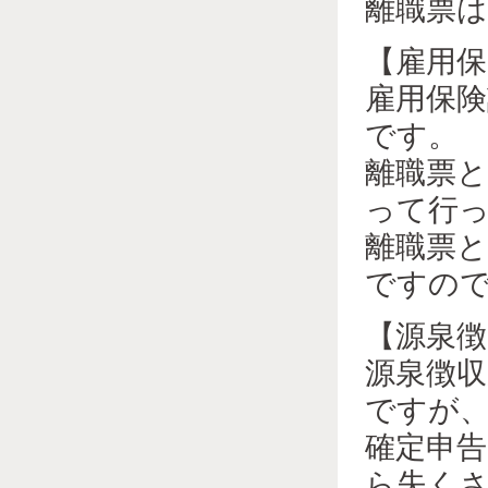
離職票
【雇用保
雇用保
です。
離職票
って行
離職票
ですの
【源泉徴
源泉徴
ですが
確定申
ら失く